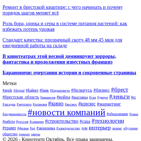
Ремонт в брестской квартире: с чего начинать и почему
порядок шагов меняет всё
Роль бора, цинка и серы в системе питания растений: как
избежать потерь урожая
Стандарт качества: прозрачный скотч 48 мм 45 мкм для
ежедневной работы на складе
В кинотеатрах этой весной доминируют хорроры,
фантастика и продолжения известных франшиз
Барановичи: очертания истории и сокровенные страницы
Метки
#брест
#беларусь
#бизнес
#apple
#Байнет
#банк
#digital
#барановичи
#деньги
#брестская_область
#война
#выставка
#ес
#вакансия
#гаи
#двери
#кино
#кризис
#маркетинг
#загадка
#зарплата
#иллюзия
#космос
#новости компаний
#образование
#недвижимость
#окна
#технологии
#строительство
#сша
#работа
#россия
#санкции
интерьер
#трамп
#экономика
дом
#фильм
#цт
#электричество
лизинг
обучение
общество
ремонт
цветы
© 2026 - Кинотеатр Октябрь. Все права защищены.