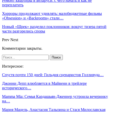
Ремонт квартиры в Беларуси: с чего начать и как не
переплатить
Хорроры продолжают удивлять: малобюджетные фильмы
«Obsession» и «Backrooms» стали…
Новый «Шрек» разделил поклонников: вокруг тизера пятой
части разгорелись споры
Prev
Next
Комментарии закрыты.
Интересное:
Спустя почти 150 дней: Гильдия сценаристов Голливуда…
Джонни Депп влюбляется в Майвенн в трейлере
исторического…
Mamma Mia: Семья Кардашьян-Дженнер устроила вечеринку
на…
Мария Мацель, Анастасия Талызина и Стася Милославская