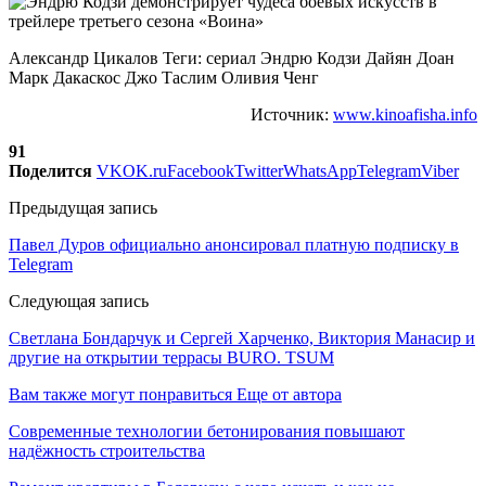
Александр Цикалов Теги: сериал Эндрю Кодзи Дайян Доан
Марк Дакаскос Джо Таслим Оливия Ченг
Источник:
www.kinoafisha.info
91
Поделится
VK
OK.ru
Facebook
Twitter
WhatsApp
Telegram
Viber
Предыдущая запись
Павел Дуров официально анонсировал платную подписку в
Telegram
Следующая запись
Светлана Бондарчук и Сергей Харченко, Виктория Манасир и
другие на открытии террасы BURO. TSUM
Вам также могут понравиться
Еще от автора
Современные технологии бетонирования повышают
надёжность строительства