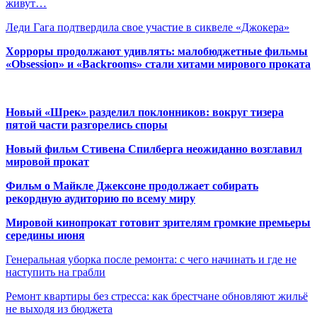
живут…
Леди Гага подтвердила свое участие в сиквеле «Джокера»
Хорроры продолжают удивлять: малобюджетные фильмы
«Obsession» и «Backrooms» стали хитами мирового проката
Новый «Шрек» разделил поклонников: вокруг тизера
пятой части разгорелись споры
Новый фильм Стивена Спилберга неожиданно возглавил
мировой прокат
Фильм о Майкле Джексоне продолжает собирать
рекордную аудиторию по всему миру
Мировой кинопрокат готовит зрителям громкие премьеры
середины июня
Генеральная уборка после ремонта: с чего начинать и где не
наступить на грабли
Ремонт квартиры без стресса: как брестчане обновляют жильё
не выходя из бюджета