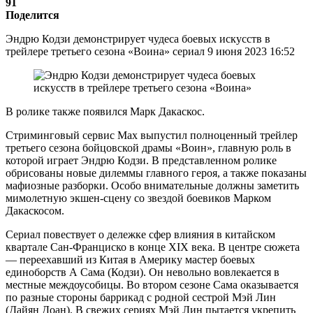
91
Поделится
Эндрю Кодзи демонстрирует чудеса боевых искусств в
трейлере третьего сезона «Воина» сериал 9 июня 2023 16:52
В ролике также появился Марк Дакаскос.
Стриминговый сервис Max выпустил полноценный трейлер
третьего сезона бойцовской драмы «Воин», главную роль в
которой играет Эндрю Кодзи. В представленном ролике
обрисованы новые дилеммы главного героя, а также показаны
мафиозные разборки. Особо внимательные должны заметить
мимолетную экшен-сцену со звездой боевиков Марком
Дакаскосом.
Сериал повествует о дележке сфер влияния в китайском
квартале Сан-Франциско в конце XIX века. В центре сюжета
— переехавший из Китая в Америку мастер боевых
единоборств А Сама (Кодзи). Он невольно вовлекается в
местные междоусобицы. Во втором сезоне Сама оказывается
по разные стороны баррикад с родной сестрой Мэй Лин
(Дайян Доан). В свежих сериях Мэй Лин пытается укрепить