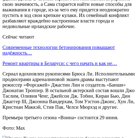
свою значимость, а Сама старается найти новые способы для
выживания в городе, из-за чего ему придется неоднократно
пустить в ход свои крепкие кулаки. Их семейный конфликт
разбавляют враждебно настроенные власти города и
недовольные ирландские рабочие.
Сейчас читают
Современные технологии бетонирования повышают
надёжность…
Ремонт квартиры в Беларуси: с чего начать и как не…
Сериал вдохновлен рукописями Брюса Ли. Исполнительными
продюсерами адреналиновой экшен-драмы выступают
режиссер «Форсажей» Джастин Лин и создатель «Банши»
Джонатан Троппер. В остальной актерский состав вошли Джо
Таслим, Оливия Ченг, Джейсон Дж. Тобин, Киран Бью, Дин
Джаггер III, Джоэнна Вандерхам, Том Уэстон-Джонс, Хун Ли,
Кристиан Маккэй, Стив Пак, Челси Мюрхэд и другие.
Премьера третьего сезона «Воина» состоится 29 июня.
Фото: Max