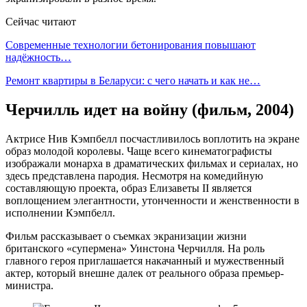
Сейчас читают
Современные технологии бетонирования повышают
надёжность…
Ремонт квартиры в Беларуси: с чего начать и как не…
Черчилль идет на войну (фильм, 2004)
Актрисе Нив Кэмпбелл посчастливилось воплотить на экране
образ молодой королевы. Чаще всего кинематографисты
изображали монарха в драматических фильмах и сериалах, но
здесь представлена пародия. Несмотря на комедийную
составляющую проекта, образ Елизаветы II является
воплощением элегантности, утонченности и женственности в
исполнении Кэмпбелл.
Фильм рассказывает о съемках экранизации жизни
британского «супермена» Уинстона Черчилля. На роль
главного героя приглашается накачанный и мужественный
актер, который внешне далек от реального образа премьер-
министра.