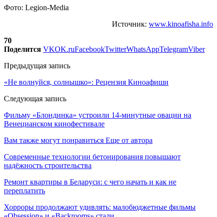
Фото: Legion-Media
Источник:
www.kinoafisha.info
70
Поделится
VK
OK.ru
Facebook
Twitter
WhatsApp
Telegram
Viber
Предыдущая запись
«Не волнуйся, солнышко»: Рецензия Киноафиши
Следующая запись
Фильму «Блондинка» устроили 14-минутные овации на
Венецианском кинофестивале
Вам также могут понравиться
Еще от автора
Современные технологии бетонирования повышают
надёжность строительства
Ремонт квартиры в Беларуси: с чего начать и как не
переплатить
Хорроры продолжают удивлять: малобюджетные фильмы
«Obsession» и «Backrooms» стали…