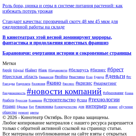
Роль бора, цинка и серы в системе питания растений: как
избежать потерь урожая
Стандарт качества: прозрачный скотч 48 мм 45 мкм для
ежедневной работы на складе
В кинотеатрах этой весной доминируют хорроры,
фантастика и продолжения известных франшиз
Барановичи: очертания истории и сокровенные страницы
Метки
#брест
#беларусь
#бизнес
#apple
#Байнет
#банк
#digital
#барановичи
#деньги
#брестская_область
#война
#выставка
#ес
#вакансия
#гаи
#двери
#кино
#кризис
#маркетинг
#загадка
#зарплата
#иллюзия
#космос
#новости компаний
#образование
#недвижимость
#окна
#технологии
#строительство
#сша
#работа
#россия
#санкции
интерьер
#трамп
#экономика
дом
#фильм
#цт
#электричество
лизинг
обучение
общество
ремонт
цветы
© 2026 - Кинотеатр Октябрь. Все права защищены.
Любое копирование материалов с нашего ресурса разрешается
только с обратной активной ссылкой на страницу статьи.
Все материалы опубликованные на сайте взяты с открытых