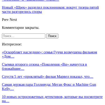
Новый «Шрек» разделил поклонников: вокруг тизера пятой
части разгорелись споры
Prev
Next
Комментарии закрыты.
Интересное:
«Оскорбляет наследние»: семья Гуччи возмущена фильмом
«Дом…
Съемки второго сезона «Поколения «Ви» начнутся в
ближайшие…
Спустя 5 лет «проклятый» фильм Марвел показал, что…
Самая дерзкая пара Голливуда: Меган Фокс и Machine Gun
Kelly…
10 новых остросюжетных детективов, которые вы посмотрите
на…