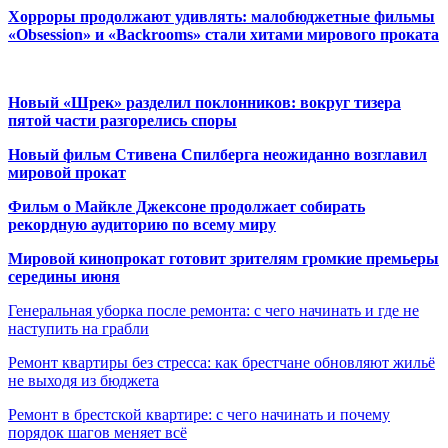
Хорроры продолжают удивлять: малобюджетные фильмы
«Obsession» и «Backrooms» стали хитами мирового проката
Новый «Шрек» разделил поклонников: вокруг тизера
пятой части разгорелись споры
Новый фильм Стивена Спилберга неожиданно возглавил
мировой прокат
Фильм о Майкле Джексоне продолжает собирать
рекордную аудиторию по всему миру
Мировой кинопрокат готовит зрителям громкие премьеры
середины июня
Генеральная уборка после ремонта: с чего начинать и где не
наступить на грабли
Ремонт квартиры без стресса: как брестчане обновляют жильё
не выходя из бюджета
Ремонт в брестской квартире: с чего начинать и почему
порядок шагов меняет всё