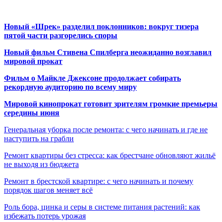
Новый «Шрек» разделил поклонников: вокруг тизера
пятой части разгорелись споры
Новый фильм Стивена Спилберга неожиданно возглавил
мировой прокат
Фильм о Майкле Джексоне продолжает собирать
рекордную аудиторию по всему миру
Мировой кинопрокат готовит зрителям громкие премьеры
середины июня
Генеральная уборка после ремонта: с чего начинать и где не
наступить на грабли
Ремонт квартиры без стресса: как брестчане обновляют жильё
не выходя из бюджета
Ремонт в брестской квартире: с чего начинать и почему
порядок шагов меняет всё
Роль бора, цинка и серы в системе питания растений: как
избежать потерь урожая