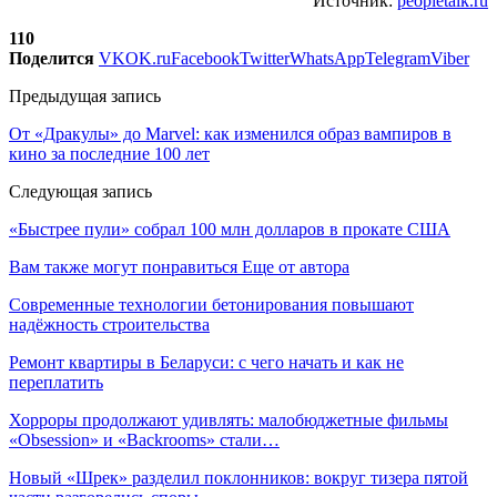
Источник:
peopletalk.ru
110
Поделится
VK
OK.ru
Facebook
Twitter
WhatsApp
Telegram
Viber
Предыдущая запись
От «Дракулы» до Marvel: как изменился образ вампиров в
кино за последние 100 лет
Следующая запись
«Быстрее пули» собрал 100 млн долларов в прокате США
Вам также могут понравиться
Еще от автора
Современные технологии бетонирования повышают
надёжность строительства
Ремонт квартиры в Беларуси: с чего начать и как не
переплатить
Хорроры продолжают удивлять: малобюджетные фильмы
«Obsession» и «Backrooms» стали…
Новый «Шрек» разделил поклонников: вокруг тизера пятой