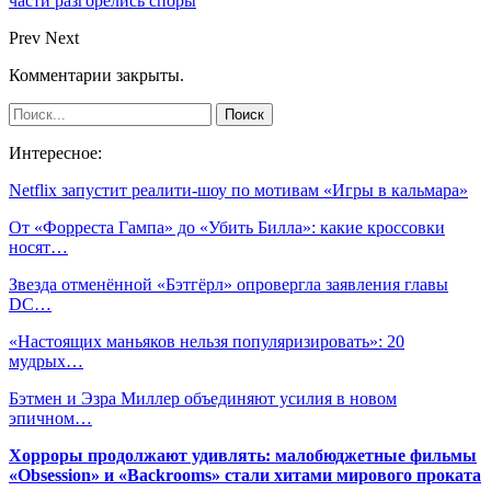
части разгорелись споры
Prev
Next
Комментарии закрыты.
Интересное:
Netflix запустит реалити-шоу по мотивам «Игры в кальмара»
От «Форреста Гампа» до «Убить Билла»: какие кроссовки
носят…
Звезда отменённой «Бэтгёрл» опровергла заявления главы
DC…
«Настоящих маньяков нельзя популяризировать»: 20
мудрых…
Бэтмен и Эзра Миллер объединяют усилия в новом
эпичном…
Хорроры продолжают удивлять: малобюджетные фильмы
«Obsession» и «Backrooms» стали хитами мирового проката