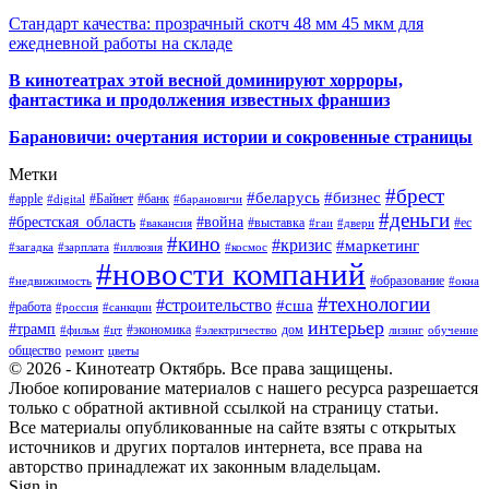
Стандарт качества: прозрачный скотч 48 мм 45 мкм для
ежедневной работы на складе
В кинотеатрах этой весной доминируют хорроры,
фантастика и продолжения известных франшиз
Барановичи: очертания истории и сокровенные страницы
Метки
#брест
#беларусь
#бизнес
#apple
#Байнет
#банк
#digital
#барановичи
#деньги
#брестская_область
#война
#выставка
#ес
#вакансия
#гаи
#двери
#кино
#кризис
#маркетинг
#загадка
#зарплата
#иллюзия
#космос
#новости компаний
#образование
#недвижимость
#окна
#технологии
#строительство
#сша
#работа
#россия
#санкции
интерьер
#трамп
#экономика
дом
#фильм
#цт
#электричество
лизинг
обучение
общество
ремонт
цветы
© 2026 - Кинотеатр Октябрь. Все права защищены.
Любое копирование материалов с нашего ресурса разрешается
только с обратной активной ссылкой на страницу статьи.
Все материалы опубликованные на сайте взяты с открытых
источников и других порталов интернета, все права на
авторство принадлежат их законным владельцам.
Sign in