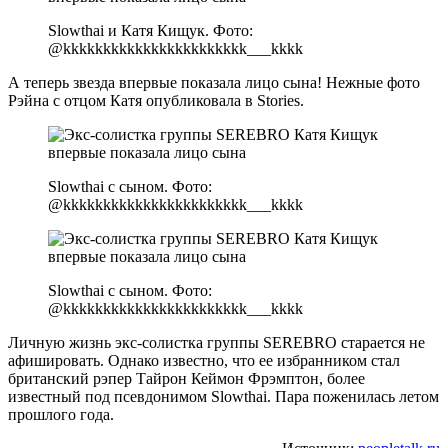
Slowthai и Катя Кищук. Фото:
@kkkkkkkkkkkkkkkkkkkkkkk___kkkk
А теперь звезда впервые показала лицо сына! Нежные фото
Рэйна с отцом Катя опубликовала в Stories.
Slowthai с сыном. Фото:
@kkkkkkkkkkkkkkkkkkkkkkk___kkkk
Slowthai с сыном. Фото:
@kkkkkkkkkkkkkkkkkkkkkkk___kkkk
Личную жизнь экс-солистка группы SEREBRO старается не
афишировать. Однако известно, что ее избранником стал
британский рэпер Тайрон Кеймон Фрэмптон, более
известный под псевдонимом Slowthai. Пара поженилась летом
прошлого года.