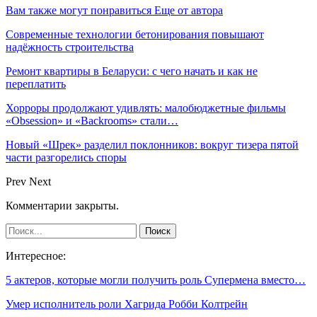
Вам также могут понравиться
Еще от автора
Современные технологии бетонирования повышают
надёжность строительства
Ремонт квартиры в Беларуси: с чего начать и как не
переплатить
Хорроры продолжают удивлять: малобюджетные фильмы
«Obsession» и «Backrooms» стали…
Новый «Шрек» разделил поклонников: вокруг тизера пятой
части разгорелись споры
Prev
Next
Комментарии закрыты.
Интересное:
5 актеров, которые могли получить роль Супермена вместо…
Умер исполнитель роли Хагрида Робби Колтрейн