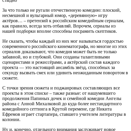
За что только не ругали отечественную комедию: плоский,
несмешной и вульгарный юмор, «деревянную» игру
актёров… – претензий к российским комедийным сериалам,
как правило, всегда хоть отбавляй. Впрочем, сериалы из
нашей подборки вполне способны посрамить скептиков.
Не сказать, чтобы каждый из них мог называться гордостью
современного российского кинематографа, но многие из этих
сериалов доказывают, что комедия может быть не только
забавной, но и глубокой. Они созданы талантливыми
сценаристами и режиссёрами, а актёрский состав каждого
проекта — это настоящий ансамбль звёзд, способных за
секунду вызвать смех или удивить неожиданным поворотом в
сюжете.
С точки зрения сюжета и поджанровых составляющих все
проекты в этом списке – также разные: от нашумевшего
продолжения Папиных дочек и семейной комедии Ангелы
района с Анной Михалковой до куда более нестандартного
комедийного сеттинга в Крутой перемене, где Никита
Ефремов играет стартапера, ставшего учителем литературы в
колонии.
Ну и, конечно, отдельного внимания заслуживает новое