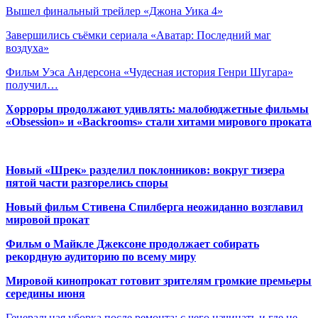
Вышел финальный трейлер «Джона Уика 4»
Завершились съёмки сериала «Аватар: Последний маг
воздуха»
Фильм Уэса Андерсона «Чудесная история Генри Шугара»
получил…
Хорроры продолжают удивлять: малобюджетные фильмы
«Obsession» и «Backrooms» стали хитами мирового проката
Новый «Шрек» разделил поклонников: вокруг тизера
пятой части разгорелись споры
Новый фильм Стивена Спилберга неожиданно возглавил
мировой прокат
Фильм о Майкле Джексоне продолжает собирать
рекордную аудиторию по всему миру
Мировой кинопрокат готовит зрителям громкие премьеры
середины июня
Генеральная уборка после ремонта: с чего начинать и где не