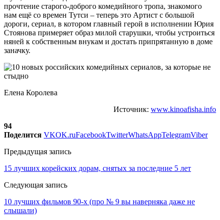
прочтение старого-доброго комедийного тропа, знакомого
нам ещё со времен Тутси – теперь это Артист с большой
дороги, сериал, в котором главный герой в исполнении Юрия
Стоянова примеряет образ милой старушки, чтобы устроиться
няней к собственным внукам и достать припрятанную в доме
заначку.
Елена Королева
Источник:
www.kinoafisha.info
94
Поделится
VK
OK.ru
Facebook
Twitter
WhatsApp
Telegram
Viber
Предыдущая запись
15 лучших корейских дорам, снятых за последние 5 лет
Следующая запись
10 лучших фильмов 90-х (про № 9 вы наверняка даже не
слышали)