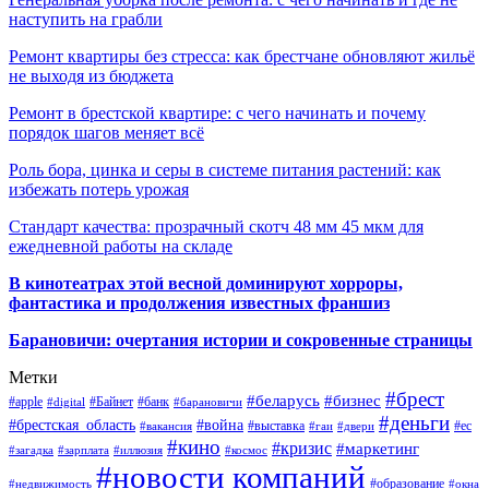
наступить на грабли
Ремонт квартиры без стресса: как брестчане обновляют жильё
не выходя из бюджета
Ремонт в брестской квартире: с чего начинать и почему
порядок шагов меняет всё
Роль бора, цинка и серы в системе питания растений: как
избежать потерь урожая
Стандарт качества: прозрачный скотч 48 мм 45 мкм для
ежедневной работы на складе
В кинотеатрах этой весной доминируют хорроры,
фантастика и продолжения известных франшиз
Барановичи: очертания истории и сокровенные страницы
Метки
#брест
#беларусь
#бизнес
#apple
#Байнет
#банк
#digital
#барановичи
#деньги
#брестская_область
#война
#выставка
#ес
#вакансия
#гаи
#двери
#кино
#кризис
#маркетинг
#загадка
#зарплата
#иллюзия
#космос
#новости компаний
#образование
#недвижимость
#окна