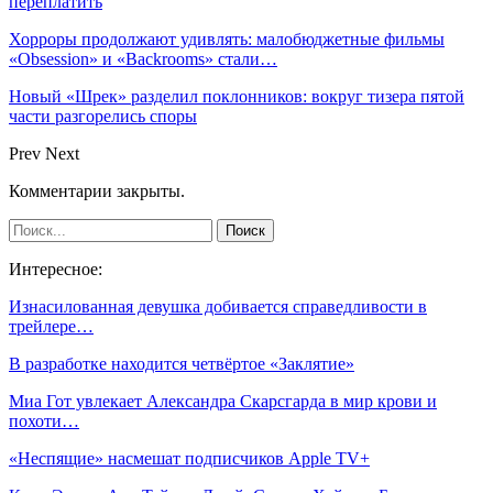
переплатить
Хорроры продолжают удивлять: малобюджетные фильмы
«Obsession» и «Backrooms» стали…
Новый «Шрек» разделил поклонников: вокруг тизера пятой
части разгорелись споры
Prev
Next
Комментарии закрыты.
Интересное:
Изнасилованная девушка добивается справедливости в
трейлере…
В разработке находится четвёртое «Заклятие»
Миа Гот увлекает Александра Скарсгарда в мир крови и
похоти…
«Неспящие» насмешат подписчиков Apple TV+