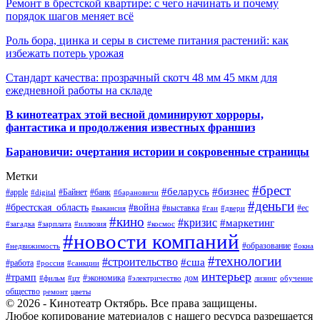
Ремонт в брестской квартире: с чего начинать и почему
порядок шагов меняет всё
Роль бора, цинка и серы в системе питания растений: как
избежать потерь урожая
Стандарт качества: прозрачный скотч 48 мм 45 мкм для
ежедневной работы на складе
В кинотеатрах этой весной доминируют хорроры,
фантастика и продолжения известных франшиз
Барановичи: очертания истории и сокровенные страницы
Метки
#брест
#беларусь
#бизнес
#apple
#Байнет
#банк
#digital
#барановичи
#деньги
#брестская_область
#война
#выставка
#ес
#вакансия
#гаи
#двери
#кино
#кризис
#маркетинг
#загадка
#зарплата
#иллюзия
#космос
#новости компаний
#образование
#недвижимость
#окна
#технологии
#строительство
#сша
#работа
#россия
#санкции
интерьер
#трамп
#экономика
дом
#фильм
#цт
#электричество
лизинг
обучение
общество
ремонт
цветы
© 2026 - Кинотеатр Октябрь. Все права защищены.
Любое копирование материалов с нашего ресурса разрешается