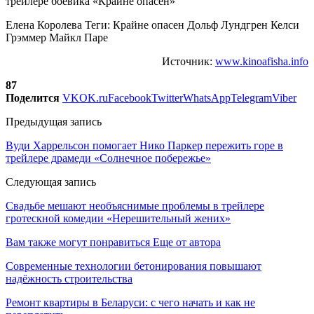
Елена Королева Теги: Крайне опасен Дольф Лундгрен Келси
Грэммер Майкл Паре
Источник:
www.kinoafisha.info
87
Поделится
VK
OK.ru
Facebook
Twitter
WhatsApp
Telegram
Viber
Предыдущая запись
Вуди Харрельсон помогает Нико Паркер пережить горе в
трейлере драмеди «Солнечное побережье»
Следующая запись
Свадьбе мешают необъяснимые проблемы в трейлере
гротескной комедии «Нерешительный жених»
Вам также могут понравиться
Еще от автора
Современные технологии бетонирования повышают
надёжность строительства
Ремонт квартиры в Беларуси: с чего начать и как не