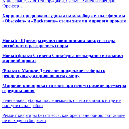
Крис Эванс, Аня Тейлор-Джой, Сальма Хайек и Брендан
Фрейзер…
Хорроры продолжают удивлять: малобюджетные фильмы
«Obsession» и «Backrooms» стали хитами мирового проката
Новый «Шрек» разделил поклонников: вокруг тизера
пятой части разгорелись споры
Новый фильм Стивена Спилберга неожиданно возглавил
мировой прокат
Фильм о Майкле Джексоне продолжает собирать
рекордную аудиторию по всему миру
Мировой кинопрокат готовит зрителям громкие премьеры
середины июня
Генеральная уборка после ремонта: с чего начинать и где не
наступить на грабли
Ремонт квартиры без стресса: как брестчане обновляют жильё
не выходя из бюджета