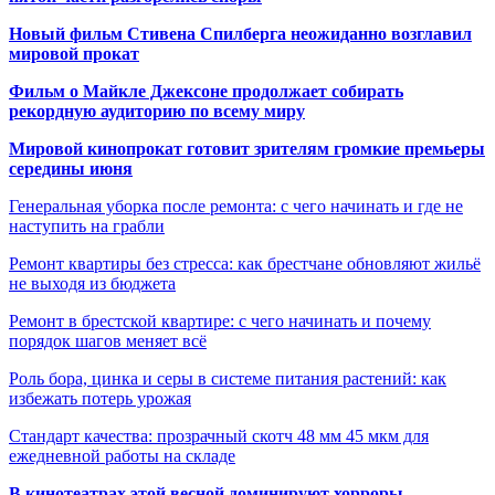
Новый фильм Стивена Спилберга неожиданно возглавил
мировой прокат
Фильм о Майкле Джексоне продолжает собирать
рекордную аудиторию по всему миру
Мировой кинопрокат готовит зрителям громкие премьеры
середины июня
Генеральная уборка после ремонта: с чего начинать и где не
наступить на грабли
Ремонт квартиры без стресса: как брестчане обновляют жильё
не выходя из бюджета
Ремонт в брестской квартире: с чего начинать и почему
порядок шагов меняет всё
Роль бора, цинка и серы в системе питания растений: как
избежать потерь урожая
Стандарт качества: прозрачный скотч 48 мм 45 мкм для
ежедневной работы на складе
В кинотеатрах этой весной доминируют хорроры,