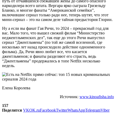
путь от отчаявшейся сбежавшей жены до самого опасного
наркодилера всего штата. Вергара ярко сыграла Гризельду
Бланко, и многие фанаты “Американской семейки”,
включившие сериал только ради нее, теперь шутят, что этот
мини-сериал – это на самом деле тайная предыстория Глории.
Ну а если вы фанат Гая Ричи, то 2024 – прекрасный год для
вас. Мало того, что вышел свежий фильм “Министерство
неджентльменских дел”, так еще до этого Ричи выпустил
сериал “Джентльмены” (по той же самой вселенной, где
несколько лет назад происходило действие одноименного
фильма). Да, Ричи явно любит все, что касается
джентльменов; и фанаты разделяют его страсть, ведь
“Джентльмены” продержались в топе Netflix несколько
недель.
Елена Королева
Источник:
www.kinoafisha.info
157
Поделится
VK
OK.ru
Facebook
Twitter
WhatsApp
Telegram
Viber