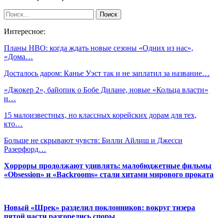
Интересное:
Планы HBO: когда ждать новые сезоны «Одних из нас»,
«Дома…
Досталось даром: Канье Уэст так и не заплатил за название…
«Джокер 2», байопик о Бобе Дилане, новые «Кольца власти»
и…
15 малоизвестных, но классных корейских дорам для тех,
кто…
Больше не скрывают чувств: Билли Айлиш и Джесси
Разерфорд…
Хорроры продолжают удивлять: малобюджетные фильмы
«Obsession» и «Backrooms» стали хитами мирового проката
Новый «Шрек» разделил поклонников: вокруг тизера
пятой части разгорелись споры