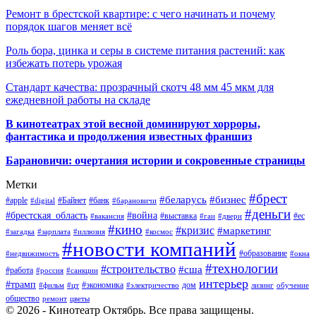
Ремонт в брестской квартире: с чего начинать и почему
порядок шагов меняет всё
Роль бора, цинка и серы в системе питания растений: как
избежать потерь урожая
Стандарт качества: прозрачный скотч 48 мм 45 мкм для
ежедневной работы на складе
В кинотеатрах этой весной доминируют хорроры,
фантастика и продолжения известных франшиз
Барановичи: очертания истории и сокровенные страницы
Метки
#брест
#беларусь
#бизнес
#apple
#Байнет
#банк
#digital
#барановичи
#деньги
#брестская_область
#война
#выставка
#ес
#вакансия
#гаи
#двери
#кино
#кризис
#маркетинг
#загадка
#зарплата
#иллюзия
#космос
#новости компаний
#образование
#недвижимость
#окна
#технологии
#строительство
#сша
#работа
#россия
#санкции
интерьер
#трамп
#экономика
дом
#фильм
#цт
#электричество
лизинг
обучение
общество
ремонт
цветы
© 2026 - Кинотеатр Октябрь. Все права защищены.