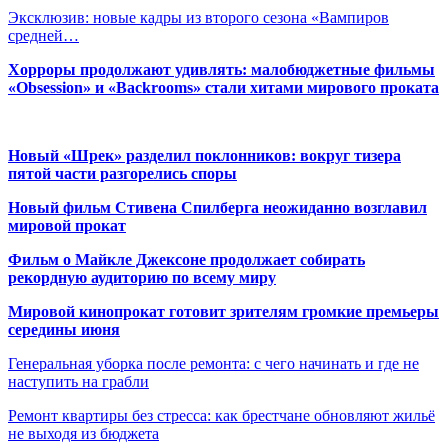
Эксклюзив: новые кадры из второго сезона «Вампиров
средней…
Хорроры продолжают удивлять: малобюджетные фильмы
«Obsession» и «Backrooms» стали хитами мирового проката
Новый «Шрек» разделил поклонников: вокруг тизера
пятой части разгорелись споры
Новый фильм Стивена Спилберга неожиданно возглавил
мировой прокат
Фильм о Майкле Джексоне продолжает собирать
рекордную аудиторию по всему миру
Мировой кинопрокат готовит зрителям громкие премьеры
середины июня
Генеральная уборка после ремонта: с чего начинать и где не
наступить на грабли
Ремонт квартиры без стресса: как брестчане обновляют жильё
не выходя из бюджета