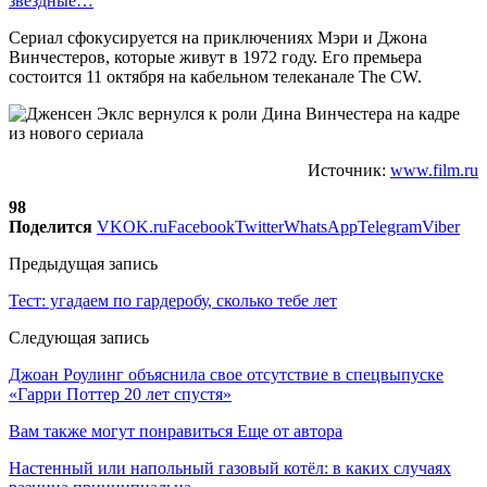
звездные…
Сериал сфокусируется на приключениях Мэри и Джона
Винчестеров, которые живут в 1972 году. Его премьера
состоится 11 октября на кабельном телеканале The CW.
Источник:
www.film.ru
98
Поделится
VK
OK.ru
Facebook
Twitter
WhatsApp
Telegram
Viber
Предыдущая запись
Тест: угадаем по гардеробу, сколько тебе лет
Следующая запись
Джоан Роулинг объяснила свое отсутствие в спецвыпуске
«Гарри Поттер 20 лет спустя»
Вам также могут понравиться
Еще от автора
Настенный или напольный газовый котёл: в каких случаях