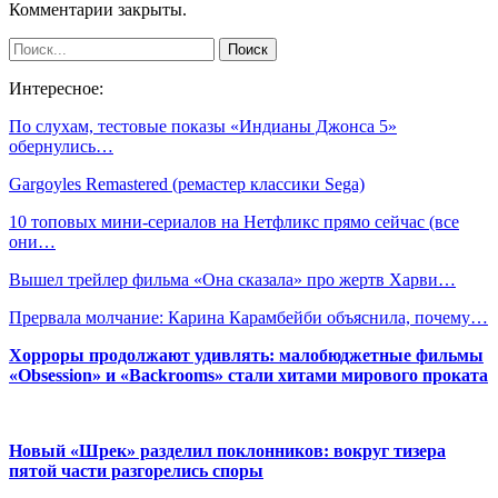
Комментарии закрыты.
Интересное:
По слухам, тестовые показы «Индианы Джонса 5»
обернулись…
Gargoyles Remastered (ремастер классики Sega)
10 топовых мини-сериалов на Нетфликс прямо сейчас (все
они…
Вышел трейлер фильма «Она сказала» про жертв Харви…
Прервала молчание: Карина Карамбейби объяснила, почему…
Хорроры продолжают удивлять: малобюджетные фильмы
«Obsession» и «Backrooms» стали хитами мирового проката
Новый «Шрек» разделил поклонников: вокруг тизера
пятой части разгорелись споры