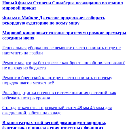
Новый фильм Стивена Спилберга неожиданно возглавил
мировой прокат
Фильм о Майкле Джексоне продолжает собирать
рекордную аудиторию по всему миру
Мировой кинопрокат готовит зрителям громкие премьеры
середины июня
Генеральная уборка после ремонта: с чего начинать и где не
наступить на грабли
Ремонт квартиры без стресса: как брестчане обновляют жильё
не выходя из бюджета
Ремонт в брестской квартире: с чего начинать и почему
порядок шагов меняет всё
Роль бора, цинка и серы в системе питания растений: как
избежать потерь урожая
Стандарт качества: прозрачный скотч 48 мм 45 мкм для
ежедневной работы на складе
В кинотеатрах этой весной доминируют хорроры,
фантастика и продолжения известных франшиз