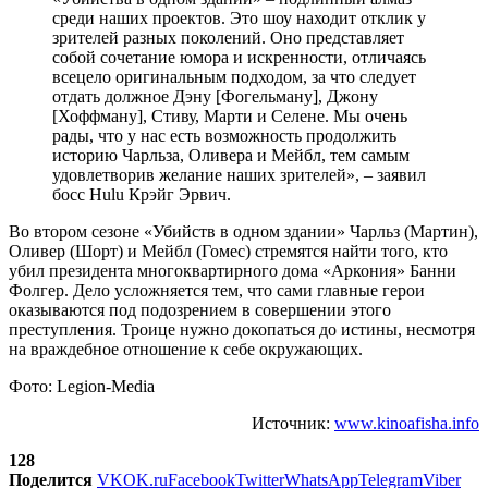
среди наших проектов. Это шоу находит отклик у
зрителей разных поколений. Оно представляет
собой сочетание юмора и искренности, отличаясь
всецело оригинальным подходом, за что следует
отдать должное Дэну [Фогельману], Джону
[Хоффману], Стиву, Марти и Селене. Мы очень
рады, что у нас есть возможность продолжить
историю Чарльза, Оливера и Мейбл, тем самым
удовлетворив желание наших зрителей», – заявил
босс Hulu Крэйг Эрвич.
Во втором сезоне «Убийств в одном здании» Чарльз (Мартин),
Оливер (Шорт) и Мейбл (Гомес) стремятся найти того, кто
убил президента многоквартирного дома «Аркония» Банни
Фолгер. Дело усложняется тем, что сами главные герои
оказываются под подозрением в совершении этого
преступления. Троице нужно докопаться до истины, несмотря
на враждебное отношение к себе окружающих.
Фото: Legion-Media
Источник:
www.kinoafisha.info
128
Поделится
VK
OK.ru
Facebook
Twitter
WhatsApp
Telegram
Viber