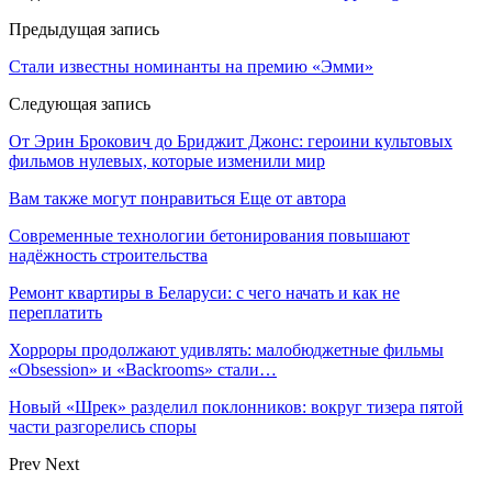
Предыдущая запись
Стали известны номинанты на премию «Эмми»
Следующая запись
От Эрин Брокович до Бриджит Джонс: героини культовых
фильмов нулевых, которые изменили мир
Вам также могут понравиться
Еще от автора
Современные технологии бетонирования повышают
надёжность строительства
Ремонт квартиры в Беларуси: с чего начать и как не
переплатить
Хорроры продолжают удивлять: малобюджетные фильмы
«Obsession» и «Backrooms» стали…
Новый «Шрек» разделил поклонников: вокруг тизера пятой
части разгорелись споры
Prev
Next