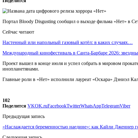
Поделится
Портал Bloody Disgusting сообщил о выходе фильма «Нет» в Сети
Сейчас читают
Настенный или напольный газовый котёл: в каких случаях…
Международный кинофестиваль в Санта-Барбаре 2026: звездн
Проект вышел в конце июля и успел собрать в мировом прокат
инопланетянами.
Главные роли в «Нет» исполнили лауреат «Оскара» Дэниэл Калу
102
Поделится
VK
OK.ru
Facebook
Twitter
WhatsApp
Telegram
Viber
Предыдущая запись
«Наслаждается беременностью наедине»: как Кайли Дженнер г
Следующая запись