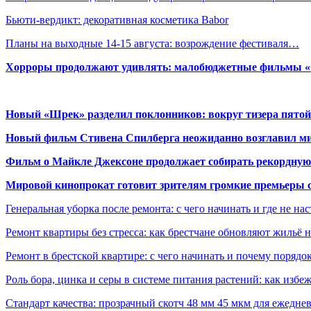
Бьюти-вердикт: декоративная косметика Babor
Планы на выходные 14-15 августа: возрождение фестиваля…
Хорроры продолжают удивлять: малобюджетные фильмы «Ob
Новый «Шрек» разделил поклонников: вокруг тизера пятой
Новый фильм Стивена Спилберга неожиданно возглавил м
Фильм о Майкле Джексоне продолжает собирать рекордную
Мировой кинопрокат готовит зрителям громкие премьеры 
Генеральная уборка после ремонта: с чего начинать и где не на
Ремонт квартиры без стресса: как брестчане обновляют жильё 
Ремонт в брестской квартире: с чего начинать и почему порядо
Роль бора, цинка и серы в системе питания растений: как избе
Стандарт качества: прозрачный скотч 48 мм 45 мкм для ежедне