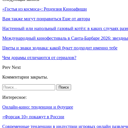
«Гостья из космоса»: Рецензия Киноафиши
Вам также могут понравиться
Еще от автора
Настенный или напольный газовый котёл: в каких случаях ра
Международный кинофестиваль в Санта-Барбаре 2026: звездн
Цветы и знаки зодиака: какой букет подходит именно тебе
Чем дорамы отличаются от сериалов?
Prev
Next
Комментарии закрыты.
Интересное:
Онлайн-кино: тенденции и будущее
«Форсаж 10» покажут в России
Современные тенденции в индустрии игровых онлайн развлеч