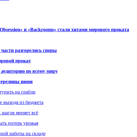
session» и «Backrooms» стали хитами мирового проката
 части разгорелись споры
ировой прокат
 аудиторию по всему миру
середины июня
ступить на грабли
не выходя из бюджета
к шагов меняет всё
жать потерь урожая
вной работы на складе