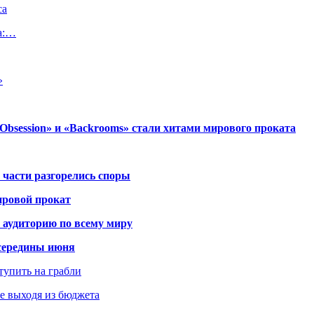
са
а:…
»
session» и «Backrooms» стали хитами мирового проката
 части разгорелись споры
ировой прокат
 аудиторию по всему миру
середины июня
ступить на грабли
не выходя из бюджета