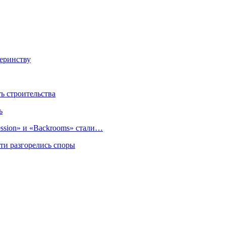
теринству
 строительства
ь
sion» и «Backrooms» стали…
ти разгорелись споры