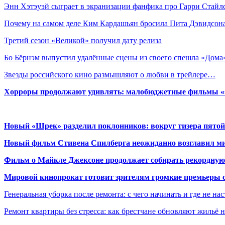
Энн Хэтэуэй сыграет в экранизации фанфика про Гарри Стайл
Почему на самом деле Ким Кардашьян бросила Пита Дэвидсон
Третий сезон «Великой» получил дату релиза
Бо Бёрнэм выпустил удалённые сцены из своего спешла «Дома
Звезды российского кино размышляют о любви в трейлере…
Хорроры продолжают удивлять: малобюджетные фильмы «Ob
Новый «Шрек» разделил поклонников: вокруг тизера пятой
Новый фильм Стивена Спилберга неожиданно возглавил м
Фильм о Майкле Джексоне продолжает собирать рекордную
Мировой кинопрокат готовит зрителям громкие премьеры 
Генеральная уборка после ремонта: с чего начинать и где не на
Ремонт квартиры без стресса: как брестчане обновляют жильё 