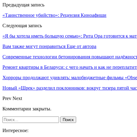
Предыдущая запись
«Таинственное убийство»: Рецензия Киноафиши
Следующая запись
«Я бы хотела иметь большую семью»: Рита Ора готовится к ма
Вам также могут понравиться
Еще от автора
Современные технологии бетонирования повышают надёжность
Ремонт квартиры в Беларуси: с чего начать и как не переплатит
Хорроры продолжают удивлять: малобюджетные фильмы «Obses
Новый «Шрек» разделил поклонников: вокруг тизера пятой час
Prev
Next
Комментарии закрыты.
Интересное: