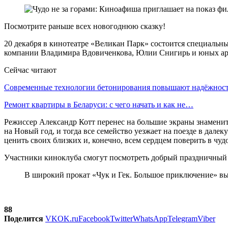
Посмотрите раньше всех новогоднюю сказку!
20 декабря в кинотеатре «Великан Парк» состоится специальн
компании Владимира Вдовиченкова, Юлии Снигирь и юных арт
Сейчас читают
Современные технологии бетонирования повышают надёжно
Ремонт квартиры в Беларуси: с чего начать и как не…
Режиссер Александр Котт перенес на большие экраны знамениты
на Новый год, и тогда все семейство уезжает на поезде в дале
ценить своих близких и, конечно, всем сердцем поверить в чудо
Участники киноклуба смогут посмотреть добрый праздничный ф
В широкий прокат «Чук и Гек. Большое приключение» вы
88
Поделится
VK
OK.ru
Facebook
Twitter
WhatsApp
Telegram
Viber