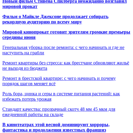
Новый фильм Стивена Спилберга неожиданно возглавил
мировой прокат
Фильм о Майкле Джексоне продолжает собирать
рекордную аудиторию по всему миру
Мировой кинопрокат готовит зрителям громкие премьеры
середины июня
Генеральная уборка после ремонта: с чего начинать и где не
наступить на грабли
Ремонт квартиры без стресса: как брестчане обновляют жильё
не выходя из бюджета
Ремонт в брестской квартире: с чего начинать и почему
порядок шагов меняет всё
Роль бора, цинка и серы в системе питания растений: как
избежать потерь урожая
Стандарт качества: прозрачный скотч 48 мм 45 мкм для
ежедневной работы на складе
В кинотеатрах этой весной доминируют хорроры,
фантастика и продолжения известных франшиз