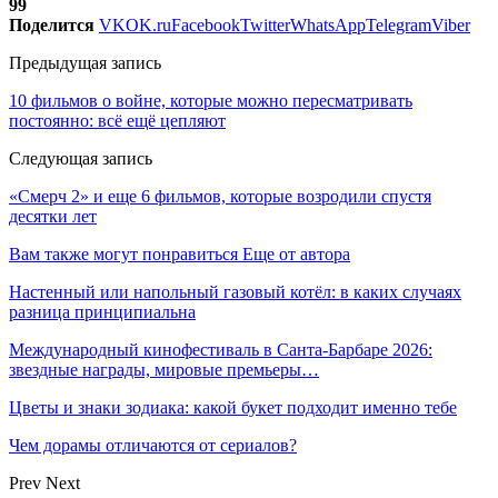
99
Поделится
VK
OK.ru
Facebook
Twitter
WhatsApp
Telegram
Viber
Предыдущая запись
10 фильмов о войне, которые можно пересматривать
постоянно: всё ещё цепляют
Следующая запись
«Смерч 2» и еще 6 фильмов, которые возродили спустя
десятки лет
Вам также могут понравиться
Еще от автора
Настенный или напольный газовый котёл: в каких случаях
разница принципиальна
Международный кинофестиваль в Санта-Барбаре 2026:
звездные награды, мировые премьеры…
Цветы и знаки зодиака: какой букет подходит именно тебе
Чем дорамы отличаются от сериалов?
Prev
Next