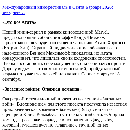
Международный кинофестиваль в Санта-Барбаре 2026:
звездные…
«Это все Агата»
Новый мини-сериал в рамках киновселенной Marvel,
представляющий собой спин-офф «Ванды/Вижна».
Предстоящее шоу будет посвящено чародейке Агате Харкнесс
(Кэтрин Хан). Странный подросток-гот освобождает ее от
наложенного Вандой Максимофф проклятия, но Агата
обнаруживает, что лишилась своих колдовских способностей.
Чтобы восстановить свое могущество, она собирается пройти
Дорогу ведьм — это комплекс испытаний, пройдя который
ведьма получает то, чего ей не хватает. Сериал стартует 18
сентября.
«Звездные войны: Опорная команда»
Очередной телевизионный проект из вселенной «Звездных
войн». Вдохновением для этого проекта послужила известная
приключенческая комедия «Балбесы» (1985), снятая по
сценарию Криса Коламбуса и Стивена Спилберга. «Опорная
команда» расскажет о джедае в исполнении Джуда Лоу,
который путешествует по галактике с группой юных