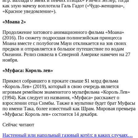
игр: Баллада о змеях и певчих птицах» Рэйчел Зеглер, тогда
как злую мачеху воплотила Галь Гадот («Чудо-женщина»,
«Красное уведомление»).
«Моана 2»
Продолжение хитового анимационного фильма «Моана»
(2016). По сюжету подросшая полинезийская принцесса
Моана вместе с полубогом Мауи откликается на зов своих
предков и отправляется в большое путешествие по водам
Океании. Релиз сиквела в Северной Америке намечен на 27
ноября.
«Муфаса: Король лев»
Приквел собравшего в прокате свыше $1 млрд фильма
«Король Лев» (2019), который в свою очередь является
игровым ремейком знаменитого мультфильма «Король Лев»
(1994). Как следует из названия, «Муфаса» расскажет о
взрослении отца Симбы. Также в мультике будет брат Муфасы
по имени Така, более известный как Шрам. Мировая премьера
«Муфасы: Король лев» состоится 14 декабря.
Сейчас читают
Настенный или напольный газовый котёл: в каких случаях…