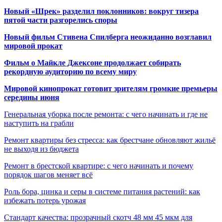
Новый «Шрек» разделил поклонников: вокруг тизера
пятой части разгорелись споры
Новый фильм Стивена Спилберга неожиданно возглавил
мировой прокат
Фильм о Майкле Джексоне продолжает собирать
рекордную аудиторию по всему миру
Мировой кинопрокат готовит зрителям громкие премьеры
середины июня
Генеральная уборка после ремонта: с чего начинать и где не
наступить на грабли
Ремонт квартиры без стресса: как брестчане обновляют жильё
не выходя из бюджета
Ремонт в брестской квартире: с чего начинать и почему
порядок шагов меняет всё
Роль бора, цинка и серы в системе питания растений: как
избежать потерь урожая
Стандарт качества: прозрачный скотч 48 мм 45 мкм для