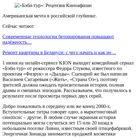
Американская мечта в российской глубинке.
Сейчас читают
Современные технологии бетонирования повышают
надёжность…
Ремонт квартиры в Беларуси: с чего начать и как не…
1 июня на онлайн-сервисе KION выходит комедийный сериал
«Бэби-тур» от режиссера Федора Стукова, известного по
проектам «Физрук» и «Дылды». Сценарий же был написан
Василием Сигаревым («Жить», «Страна Оз»), поэтому
зрителей должна ожидать пронзительная история, полная
драмы и смешных эпизодов. Рассказываем, что получилось в
результате после просмотра первых двух серий.
Добро пожаловать в середину или же конец 2000-х.
Вступительные титры говорят одно, а маркетинговый
синопсис – другое. В любом случае экранная история
потенциально могла случиться лет 15 или 20 назад в
небольшом поселке Ливни, известным своей птицефабрикой.
Энергичная Зинаида занимается продажей косметики