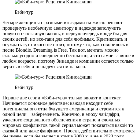
Бэби-тур
Четыре женщины с разными взглядами на жизнь решают
провернуть необычную авантюру в надежде заполучить
новую и счастливую жизнь, в первую очередь вроде бы для
своих детей, но все-таки для себя любимых. Критиковать и
осуждать тут никого не стоит, потому что, как говорилось в
песне Blondie, Dreaming is Free. Так вот, мечтать можно
сколько угодно и совершенно бесплатно, а это самое главное в
любом возрасте, поэтому Зинаиде и компании остается только
верить в себя и не надеяться ни на кого.
Бэби-тур
Первые две серии «Бэби-тура» только вводят в контекст.
Начинается основное действие: каждая находит себе
потенциального отца будущего американца и стремится к
одной цели – забеременеть. Конечно, в эпоху чайлдфри,
ужасного социального обеспечения в стране и сложных
мировых конфликтов такой сериал может показаться какой-то
сказкой или даже фанфиком. Проект, действительно смотрелся
бы иначе, если бы вышел в конце 2000-х, а не в 2023 году.