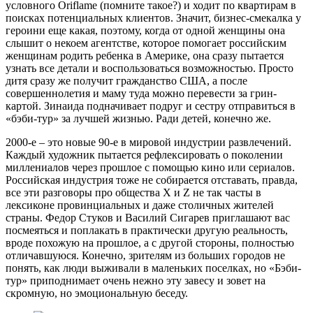
условного Oriflame (помните такое?) и ходит по квартирам в
поисках потенциальных клиентов. Значит, бизнес-смекалка у
героини еще какая, поэтому, когда от одной женщины она
слышит о некоем агентстве, которое помогает российским
женщинам родить ребенка в Америке, она сразу пытается
узнать все детали и воспользоваться возможностью. Просто
дитя сразу же получит гражданство США, а после
совершеннолетия и маму туда можно перевести за грин-
картой. Зинаида подначивает подруг и сестру отправиться в
«бэби-тур» за лучшей жизнью. Ради детей, конечно же.
2000-е – это новые 90-е в мировой индустрии развлечений.
Каждый художник пытается рефлексировать о поколении
миллениалов через прошлое с помощью кино или сериалов.
Российская индустрия тоже не собирается отставать, правда,
все эти разговоры про общества X и Z не так часты в
лексиконе провинциальных и даже столичных жителей
страны. Федор Стуков и Василий Сигарев приглашают вас
посмеяться и поплакать в практически другую реальность,
вроде похожую на прошлое, а с другой стороны, полностью
отличавшуюся. Конечно, зрителям из больших городов не
понять, как люди выживали в маленьких поселках, но «Бэби-
тур» приподнимает очень нежно эту завесу и зовет на
скромную, но эмоциональную беседу.