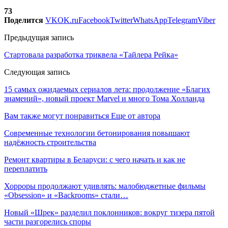
73
Поделится
VK
OK.ru
Facebook
Twitter
WhatsApp
Telegram
Viber
Предыдущая запись
Стартовала разработка триквела «Тайлера Рейка»
Следующая запись
15 самых ожидаемых сериалов лета: продолжение «Благих
знамений», новый проект Marvel и много Тома Холланда
Вам также могут понравиться
Еще от автора
Современные технологии бетонирования повышают
надёжность строительства
Ремонт квартиры в Беларуси: с чего начать и как не
переплатить
Хорроры продолжают удивлять: малобюджетные фильмы
«Obsession» и «Backrooms» стали…
Новый «Шрек» разделил поклонников: вокруг тизера пятой
части разгорелись споры