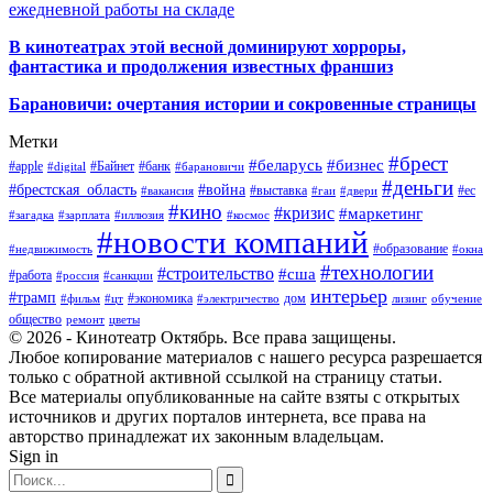
ежедневной работы на складе
В кинотеатрах этой весной доминируют хорроры,
фантастика и продолжения известных франшиз
Барановичи: очертания истории и сокровенные страницы
Метки
#брест
#беларусь
#бизнес
#apple
#Байнет
#банк
#digital
#барановичи
#деньги
#брестская_область
#война
#выставка
#ес
#вакансия
#гаи
#двери
#кино
#кризис
#маркетинг
#загадка
#зарплата
#иллюзия
#космос
#новости компаний
#образование
#недвижимость
#окна
#технологии
#строительство
#сша
#работа
#россия
#санкции
интерьер
#трамп
#экономика
дом
#фильм
#цт
#электричество
лизинг
обучение
общество
ремонт
цветы
© 2026 - Кинотеатр Октябрь. Все права защищены.
Любое копирование материалов с нашего ресурса разрешается
только с обратной активной ссылкой на страницу статьи.
Все материалы опубликованные на сайте взяты с открытых
источников и других порталов интернета, все права на
авторство принадлежат их законным владельцам.
Sign in