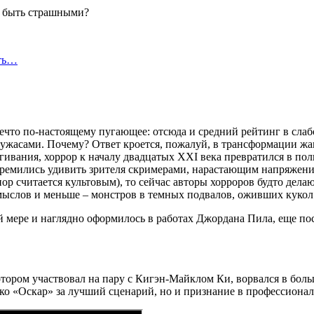
сть…
ечто по-настоящему пугающее: отсюда и средний рейтинг в сла
с ужасами. Почему? Ответ кроется, пожалуй, в трансформации жа
гивания, хоррор к началу двадцатых XXI века превратился в по
емились удивить зрителя скримерами, нарастающим напряжение
р считается культовым), то сейчас авторы хорроров будто делают
мыслов и меньше – монстров в темных подвалов, оживших кукол 
 мере и наглядно оформилось в работах Джордана Пила, еще пос
ором участвовал на пару с Кигэн-Майклом Ки, ворвался в больш
ко «Оскар» за лучший сценарий, но и признание в профессионал