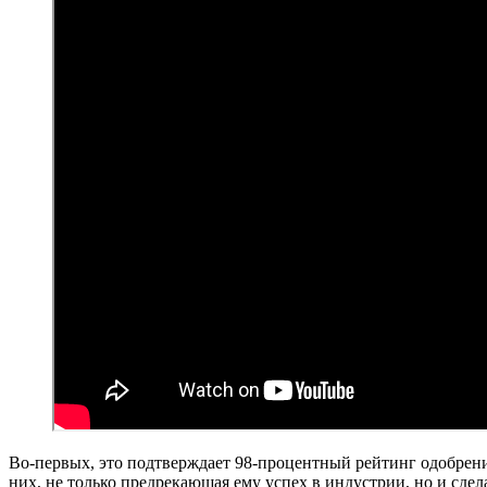
Во-первых, это подтверждает 98-процентный рейтинг одобрения
них, не только предрекающая ему успех в индустрии, но и сд