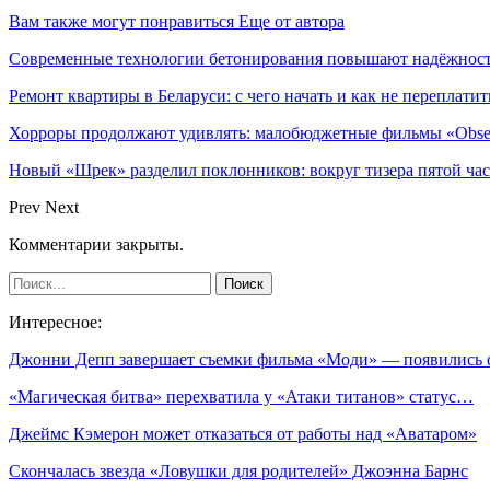
Вам также могут понравиться
Еще от автора
Современные технологии бетонирования повышают надёжность
Ремонт квартиры в Беларуси: с чего начать и как не переплатит
Хорроры продолжают удивлять: малобюджетные фильмы «Obses
Новый «Шрек» разделил поклонников: вокруг тизера пятой час
Prev
Next
Комментарии закрыты.
Интересное:
Джонни Депп завершает съемки фильма «Моди» — появились
«Магическая битва» перехватила у «Атаки титанов» статус…
Джеймс Кэмерон может отказаться от работы над «Аватаром»
Скончалась звезда «Ловушки для родителей» Джоэнна Барнс