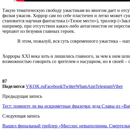
Такую тематическую свободу ужастикам во многом дает и отс
фильм ужасов. Хоррор сам по себе пластичен и легко может су
становится научная фантастика («Тихое место»), триллер («Зак
например, при отсутствии каких-либо антагонистов не перестае
черпают из безумия главных героев.
В этом, пожалуй, вся суть современного ужастика – н
Хорроры XXI века хоть и лишились главного, за чем к ним шли
возможностью говорить со зрителем о насущном, но в своей –
87
Поделится
VK
OK.ru
Facebook
Twitter
WhatsApp
Telegram
Viber
Предыдущая запись
Тест: помните ли вы искрометные фразочки деда Славы из «В
Следующая запись
Вышел финальный трейлер «Миссии: невыполнима. Смертельная