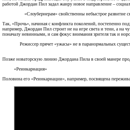
работой Джордан Пил задал жанру новое направление – социальн
«Слоубернерам» свойственны небыстрое развитие сю
Так, «Прочь», начиная с конфликта поколений, постепенно подх
например, Джордан Пил строит не на игре света и тени, а на 
поначалу невинными, и сам фокус внимания зрителя так и норов
Режиссер прячет «ужасы» не в паранормальных сущест
Позже новаторскую линию Джордана Пила в своей манере продо
«Реинкарнация»
Половина его «Реинкарнации», например, посвящена переживан