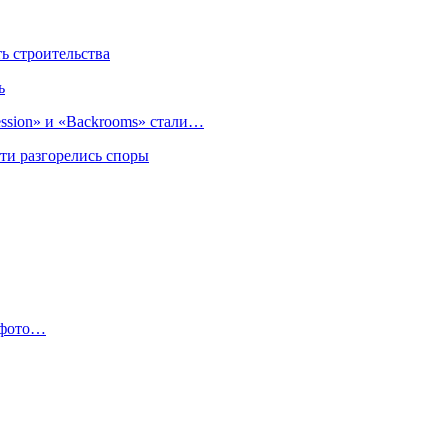
 строительства
ь
sion» и «Backrooms» стали…
ти разгорелись споры
 фото…