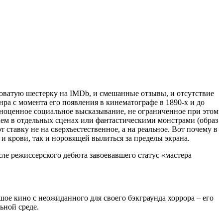
боватую шестерку на IMDb, и смешанные отзывы, и отсутствие
нра с момента его появления в кинематографе в 1890-х и до
лноценное социальное высказывание, не ограниченное при этом
м в отдельных сценах или фантастическими монстрами (образ
 ставку не на сверхъестественное, а на реальное. Вот почему в
и крови, так и норовящей вылиться за пределы экрана.
ле режиссерского дебюта завоевавшего статус «мастера
ое кино с неожиданного для своего бэкграунда хоррора – его
ьной среде.