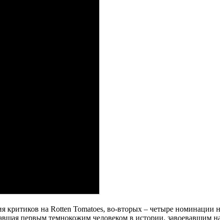
 критиков на Rotten Tomatoes, во-вторых – четыре номинации н
елавшая первым темнокожим человеком в истории, завоевавшим н