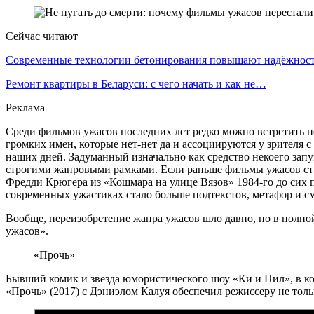
Сейчас читают
Современные технологии бетонирования повышают надёжно
Ремонт квартиры в Беларуси: с чего начать и как не…
Реклама
Среди фильмов ужасов последних лет редко можно встретить н
громких имен, которые нет-нет да и ассоциируются у зрителя 
наших дней. Задуманный изначально как средство некоего запу
строгими жанровыми рамками. Если раньше фильмы ужасов стр
Фредди Крюгера из «Кошмара на улице Вязов» 1984-го до сих по
современных ужастиках стало больше подтекстов, метафор и с
Вообще, переизобретение жанра ужасов шло давно, но в полной
ужасов».
«Прочь»
Бывший комик и звезда юмористического шоу «Ки и Пил», в кот
«Прочь» (2017) с Дэниэлом Калуя обеспечил режиссеру не толь