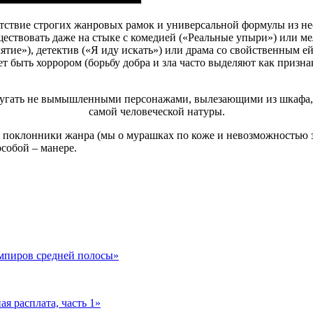
утствие строгих жанровых рамок и универсальной формулы из 
ществовать даже на стыке с комедией («Реальные упыри») или ме
лятие»), детектив («Я иду искать») или драма со свойственным е
т быть хоррором (борьбу добра и зла часто выделяют как призна
апугать не вымышленными персонажами, вылезающими из шкафа,
самой человеческой натуры.
 поклонники жанра (мы о мурашках по коже и невозможностью за
 особой – манере.
ампиров средней полосы»
 расплата, часть 1»