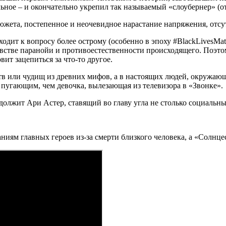
ое – и окончательно укрепил так называемый «слоубернер» (от а
жета, постепенное и неочевидное нарастание напряжения, отсу
одит к вопросу более острому (особенно в эпоху #BlackLivesMatt
чувстве паранойи и противоестественности происходящего. Поэто
ит зацепиться за что-то другое.
в или чудищ из древних мифов, а в настоящих людей, окружающи
пугающим, чем девочка, вылезающая из телевизора в «Звонке».
лжит Ари Астер, ставящий во главу угла не столько социальны
иям главных героев из-за смерти близкого человека, а «Солнце