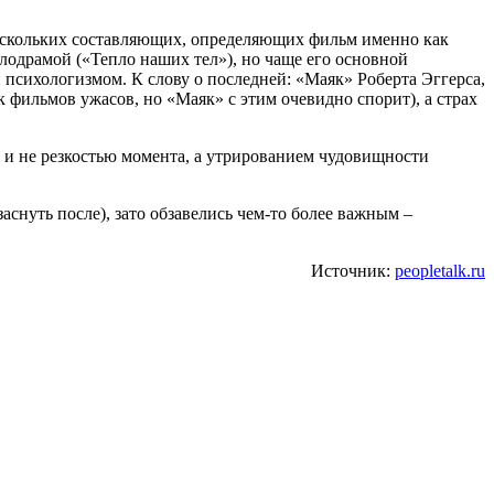
нескольких составляющих, определяющих фильм именно как
лодрамой («Тепло наших тел»), но чаще его основной
й психологизмом. К слову о последней: «Маяк» Роберта Эггерса,
к фильмов ужасов, но «Маяк» с этим очевидно спорит), а страх
 и не резкостью момента, а утрированием чудовищности
снуть после), зато обзавелись чем-то более важным –
Источник:
peopletalk.ru