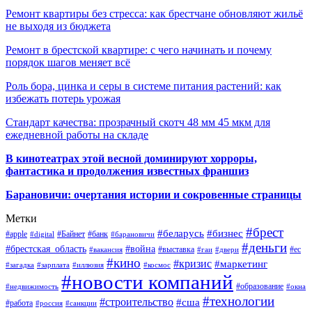
Ремонт квартиры без стресса: как брестчане обновляют жильё
не выходя из бюджета
Ремонт в брестской квартире: с чего начинать и почему
порядок шагов меняет всё
Роль бора, цинка и серы в системе питания растений: как
избежать потерь урожая
Стандарт качества: прозрачный скотч 48 мм 45 мкм для
ежедневной работы на складе
В кинотеатрах этой весной доминируют хорроры,
фантастика и продолжения известных франшиз
Барановичи: очертания истории и сокровенные страницы
Метки
#брест
#беларусь
#бизнес
#apple
#Байнет
#банк
#digital
#барановичи
#деньги
#брестская_область
#война
#выставка
#ес
#вакансия
#гаи
#двери
#кино
#кризис
#маркетинг
#загадка
#зарплата
#иллюзия
#космос
#новости компаний
#образование
#недвижимость
#окна
#технологии
#строительство
#сша
#работа
#россия
#санкции