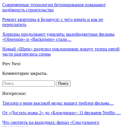
Современные технологии бетонирования повышают
надёжность строительства
Ремонт квартиры в Беларуси: с чего начать и как не
переплатить
Хорроры продолжают удивлять: малобюджетные фильмы
«Obsession» и «Backrooms» стали…
Новый «Шрек» разделил поклонников: вокруг тизера пятой
части разгорелись споры
Prev
Next
Комментарии закрыты.
Интересное:
Триллер о мире высокой моды: вышел трейлер фильма…
От «Достать ножи 2» до «Блондинки»: 11 фильмов Netflix,…
Что смотреть на выходных: финал «Сексуального