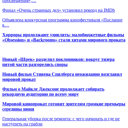
просвещения»,…
Финал «Очень странных дел» установил рекорд на IMDb
Объявлена конкурсная программа кинофестиваля «Послание
к…
Хорроры продолжают удивлять: малобюджетные фильмы
«Obsession» и «Backrooms» стали хитами мирового проката
Новый «Шрек» разделил поклонников: вокруг тизера
пятой части разгорелись споры
Новый фильм Стивена Спилберга неожиданно возглавил
мировой прокат
Фильм о Майкле Джексоне продолжает собирать
рекордную аудиторию по всему миру
Мировой кинопрокат готовит зрителям громкие премьеры
середины июня
Генеральная уборка после ремонта: с чего начинать и где не
наступить на грабли