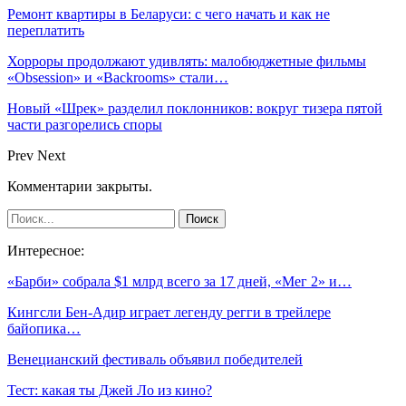
Ремонт квартиры в Беларуси: с чего начать и как не
переплатить
Хорроры продолжают удивлять: малобюджетные фильмы
«Obsession» и «Backrooms» стали…
Новый «Шрек» разделил поклонников: вокруг тизера пятой
части разгорелись споры
Prev
Next
Комментарии закрыты.
Интересное:
«Барби» собрала $1 млрд всего за 17 дней, «Мег 2» и…
Кингсли Бен-Адир играет легенду регги в трейлере
байопика…
Венецианский фестиваль объявил победителей
Тест: какая ты Джей Ло из кино?