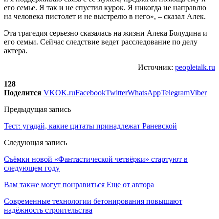
его семье. Я так и не спустил курок. Я никогда не направлю
на человека пистолет и не выстрелю в него», – сказал Алек.
Эта трагедия серьезно сказалась на жизни Алека Болудина и
его семьи. Сейчас следствие ведет расследование по делу
актера.
Источник:
peopletalk.ru
128
Поделится
VK
OK.ru
Facebook
Twitter
WhatsApp
Telegram
Viber
Предыдущая запись
Тест: угадай, какие цитаты принадлежат Раневской
Следующая запись
Съёмки новой «Фантастической четвёрки» стартуют в
следующем году
Вам также могут понравиться
Еще от автора
Современные технологии бетонирования повышают
надёжность строительства