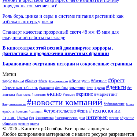
Ремонт в брестской квартире: с чего начинать и почему
порядок шагов меняет всё
Роль бора, цинка и серы в системе питания растений: как
избежать потерь урожая
Стандарт качества: прозрачный скотч 48 мм 45 мкм для
ежедневной работы на складе
В кинотеатрах этой весной доминируют хорроры,
фантастика и продолжения известных франшиз
Барановичи: очертания истории и сокровенные страницы
Метки
#брест
#беларусь
#бизнес
#apple
#Байнет
#банк
#digital
#барановичи
#деньги
#брестская_область
#война
#выставка
#ес
#вакансия
#гаи
#двери
#кино
#кризис
#маркетинг
#загадка
#зарплата
#иллюзия
#космос
#новости компаний
#образование
#недвижимость
#окна
#технологии
#строительство
#сша
#работа
#россия
#санкции
интерьер
#трамп
#экономика
дом
#фильм
#цт
#электричество
лизинг
обучение
общество
ремонт
цветы
© 2026 - Кинотеатр Октябрь. Все права защищены.
Любое копирование материалов с нашего ресурса разрешается