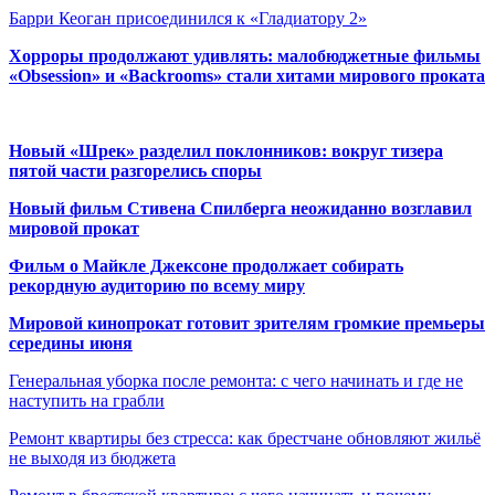
Барри Кеоган присоединился к «Гладиатору 2»
Хорроры продолжают удивлять: малобюджетные фильмы
«Obsession» и «Backrooms» стали хитами мирового проката
Новый «Шрек» разделил поклонников: вокруг тизера
пятой части разгорелись споры
Новый фильм Стивена Спилберга неожиданно возглавил
мировой прокат
Фильм о Майкле Джексоне продолжает собирать
рекордную аудиторию по всему миру
Мировой кинопрокат готовит зрителям громкие премьеры
середины июня
Генеральная уборка после ремонта: с чего начинать и где не
наступить на грабли
Ремонт квартиры без стресса: как брестчане обновляют жильё
не выходя из бюджета