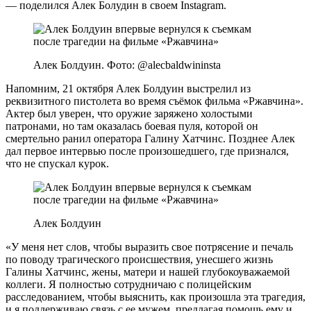
— поделился Алек Болудин в своем Instagram.
Алек Болдуин. Фото: @alecbaldwininsta
Напомним, 21 октября Алек Болдуин выстрелил из
реквизитного пистолета во время съёмок фильма «Ржавчина».
Актер был уверен, что оружие заряжено холостыми
патронами, но там оказалась боевая пуля, которой он
смертельно ранил оператора Галину Хатчинс. Позднее Алек
дал первое интервью после произошедшего, где признался,
что не спускал курок.
Алек Болдуин
«У меня нет слов, чтобы выразить свое потрясение и печаль
по поводу трагического происшествия, унесшего жизнь
Галины Хатчинс, жены, матери и нашей глубокоуважаемой
коллеги. Я полностью сотрудничаю с полицейским
расследованием, чтобы выяснить, как произошла эта трагедия,
и я поддерживаю связь с ее мужем, предлагая помощь ему и