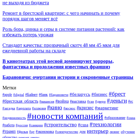
не выходя из бюджета
Ремонт в брестской квартире: с чего начинать и почему
порядок шагов меняет всё
Роль бора, цинка и серы в системе питания растений: как
избежать потерь урожая
Стандарт качества: прозрачный скотч 48 мм 45 мкм для
ежедневной работы на складе
В кинотеатрах этой весной доминируют хорроры,
фантастика и продолжения известных франшиз
Барановичи: очертания истории и сокровенные страницы
Метки
#брест
#беларусь
#бизнес
#apple
#Байнет
#банк
#digital
#барановичи
#деньги
#брестская_область
#война
#выставка
#ес
#вакансия
#гаи
#двери
#кино
#кризис
#маркетинг
#загадка
#зарплата
#иллюзия
#космос
#новости компаний
#образование
#недвижимость
#окна
#технологии
#строительство
#сша
#работа
#россия
#санкции
интерьер
#трамп
#экономика
дом
#фильм
#цт
#электричество
лизинг
обучение
общество
ремонт
цветы