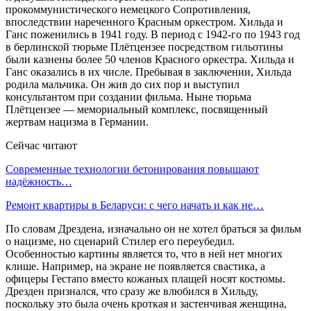
прокоммунистического немецкого Сопротивления,
впоследствии нареченного Красным оркестром. Хильда и
Ганс поженились в 1941 году. В период с 1942-го по 1943 год
в берлинской тюрьме Плётцензее посредством гильотины
были казнены более 50 членов Красного оркестра. Хильда и
Ганс оказались в их числе. Пребывая в заключении, Хильда
родила мальчика. Он жив до сих пор и выступил
консультантом при создании фильма. Ныне тюрьма
Плётцензее — мемориальный комплекс, посвященный
жертвам нацизма в Германии.
Сейчас читают
Современные технологии бетонирования повышают
надёжность…
Ремонт квартиры в Беларуси: с чего начать и как не…
По словам Дрездена, изначально он не хотел браться за фильм
о нацизме, но сценарий Стилер его переубедил.
Особенностью картины является то, что в ней нет многих
клише. Например, на экране не появляется свастика, а
офицеры Гестапо вместо кожаных плащей носят костюмы.
Дрезден признался, что сразу же влюбился в Хильду,
поскольку это была очень кроткая и застенчивая женщина,