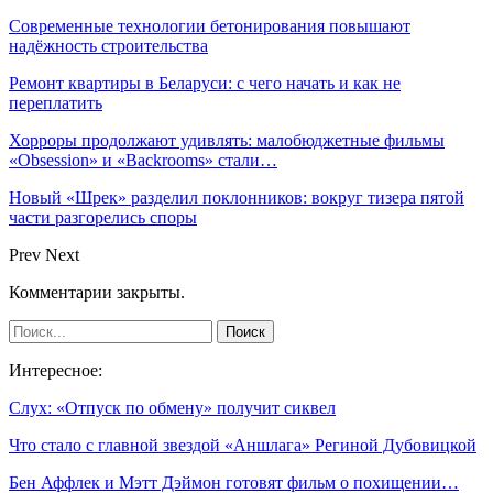
Современные технологии бетонирования повышают
надёжность строительства
Ремонт квартиры в Беларуси: с чего начать и как не
переплатить
Хорроры продолжают удивлять: малобюджетные фильмы
«Obsession» и «Backrooms» стали…
Новый «Шрек» разделил поклонников: вокруг тизера пятой
части разгорелись споры
Prev
Next
Комментарии закрыты.
Интересное:
Слух: «Отпуск по обмену» получит сиквел
Что стало с главной звездой «Аншлага» Региной Дубовицкой
Бен Аффлек и Мэтт Дэймон готовят фильм о похищении…