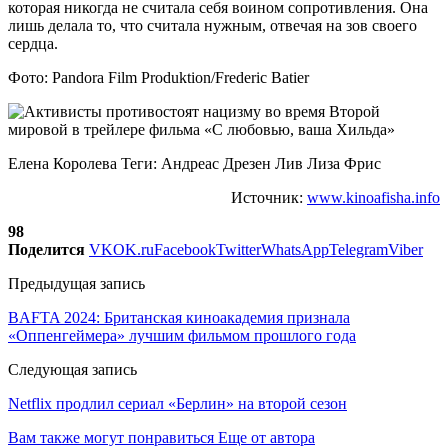
которая никогда не считала себя воином сопротивления. Она
лишь делала то, что считала нужным, отвечая на зов своего
сердца.
Фото: Pandora Film Produktion/Frederic Batier
Елена Королева Теги: Андреас Дрезен Лив Лиза Фрис
Источник:
www.kinoafisha.info
98
Поделится
VK
OK.ru
Facebook
Twitter
WhatsApp
Telegram
Viber
Предыдущая запись
BAFTA 2024: Британская киноакадемия признала
«Оппенгеймера» лучшим фильмом прошлого года
Следующая запись
Netflix продлил сериал «Берлин» на второй сезон
Вам также могут понравиться
Еще от автора