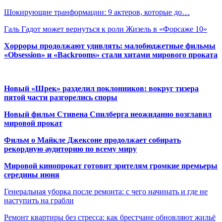
Шокирующие транформации: 9 актеров, которые до…
Галь Гадот может вернуться к роли Жизель в «Форсаже 10»
Хорроры продолжают удивлять: малобюджетные фильмы
«Obsession» и «Backrooms» стали хитами мирового проката
Новый «Шрек» разделил поклонников: вокруг тизера
пятой части разгорелись споры
Новый фильм Стивена Спилберга неожиданно возглавил
мировой прокат
Фильм о Майкле Джексоне продолжает собирать
рекордную аудиторию по всему миру
Мировой кинопрокат готовит зрителям громкие премьеры
середины июня
Генеральная уборка после ремонта: с чего начинать и где не
наступить на грабли
Ремонт квартиры без стресса: как брестчане обновляют жильё