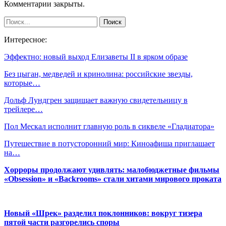
Комментарии закрыты.
Интересное:
Эффектно: новый выход Елизаветы II в ярком образе
Без цыган, медведей и кринолина: российские звезды,
которые…
Дольф Лундгрен защищает важную свидетельницу в
трейлере…
Пол Мескал исполнит главную роль в сиквеле «Гладиатора»
Путешествие в потусторонний мир: Киноафиша приглашает
на…
Хорроры продолжают удивлять: малобюджетные фильмы
«Obsession» и «Backrooms» стали хитами мирового проката
Новый «Шрек» разделил поклонников: вокруг тизера
пятой части разгорелись споры