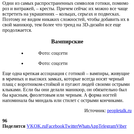
Одни из самых распространенных символов готики, помимо
роз и витражей, – кресты. Причем сейчас их можно все чаще
встретить на украшениях – кольцах, серьгах и подвесках.
Поэтому не видим никаких сложностей, чтобы добавить их в
свой маникюр, тем более что тренд на 3D-дизайн все еще
продолжается.
Вампирские
Фото: соцсети
Фото: соцсети
Еще одна крепкая ассоциация с готикой – вампиры, живущие
в мрачных и высоких замках, которые всегда носят черный
плащ с воротником-стойкой и пугают людей своими острыми
клыками. Если бы они делали маникюр, он обязательно был
бы красным, фиолетовым или черным. А форма ногтей
напоминала бы миндаль или стилет с острыми кончиками.
Источник:
peopletalk.ru
96
Поделится
VK
OK.ru
Facebook
Twitter
WhatsApp
Telegram
Viber