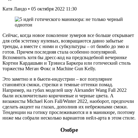
Катя Ландо • 05 октября 2022 11:30
Сейчас, когда новое поколение зумеров все больше открывает
для себя эстетику нулевых, возвращаются давно забытые
тренды, а вместе с ними и субкультуры – от бимбо до эмо и
готов. Причем последняя стала особенно популярной.
Вспомнить хотя бы дресс-код на предсвадебной вечеринке
Кортни Кардашьян и Трэвиса Баркера или готический стиль
торжества Меган Фокс и Machine Gun Kelly.
Это заметно и в бьюти-индустрии – все популярнее
становятся смоки, стрелки и темные оттенки помад.
Например, на губах моделей шоу Alexander Wang Fall 2022
были исключительно коричневые и черные цвета. А
визажисты Michael Kors Fall/Winter 2022, наоборот, предпочли
сделать акцент на глазах, дополнив их небрежными смоки.
Тенденции на готику прослеживаются и в маникюре, поэтому
ниже мы собрали несколько вариантов нейл-арта в этом стиле.
Омбре