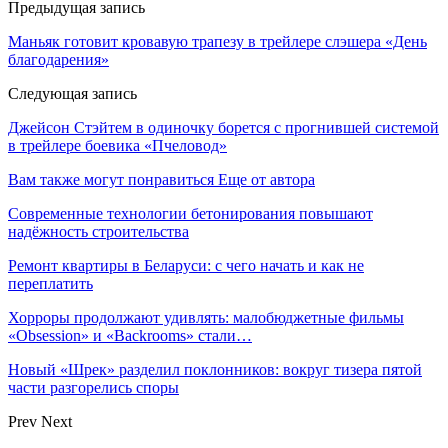
Предыдущая запись
Маньяк готовит кровавую трапезу в трейлере слэшера «День
благодарения»
Следующая запись
Джейсон Стэйтем в одиночку борется с прогнившей системой
в трейлере боевика «Пчеловод»
Вам также могут понравиться
Еще от автора
Современные технологии бетонирования повышают
надёжность строительства
Ремонт квартиры в Беларуси: с чего начать и как не
переплатить
Хорроры продолжают удивлять: малобюджетные фильмы
«Obsession» и «Backrooms» стали…
Новый «Шрек» разделил поклонников: вокруг тизера пятой
части разгорелись споры
Prev
Next