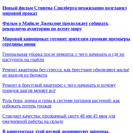
Новый фильм Стивена Спилберга неожиданно возглавил
мировой прокат
Фильм о Майкле Джексоне продолжает собирать
рекордную аудиторию по всему миру
Мировой кинопрокат готовит зрителям громкие премьеры
середины июня
Генеральная уборка после ремонта: с чего начинать и где не
наступить на грабли
Ремонт квартиры без стресса: как брестчане обновляют жильё
не выходя из бюджета
Ремонт в брестской квартире: с чего начинать и почему
порядок шагов меняет всё
Роль бора, цинка и серы в системе питания растений: как
избежать потерь урожая
Стандарт качества: прозрачный скотч 48 мм 45 мкм для
ежедневной работы на складе
В кинотеатрах этой весной доминируют хорроры,