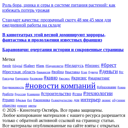
Роль бора, цинка и серы в системе питания растений: как
избежать потерь урожая
Стандарт качества: прозрачный скотч 48 мм 45 мкм для
ежедневной работы на складе
В кинотеатрах этой весной доминируют хорроры,
фантастика и продолжения известных франшиз
Барановичи: очертания истории и сокровенные страницы
Метки
#брест
#беларусь
#бизнес
#apple
#Байнет
#банк
#digital
#барановичи
#деньги
#брестская_область
#война
#выставка
#ес
#вакансия
#гаи
#двери
#кино
#кризис
#маркетинг
#загадка
#зарплата
#иллюзия
#космос
#новости компаний
#образование
#недвижимость
#окна
#технологии
#строительство
#сша
#работа
#россия
#санкции
интерьер
#трамп
#экономика
дом
#фильм
#цт
#электричество
лизинг
обучение
общество
ремонт
цветы
© 2026 - Кинотеатр Октябрь. Все права защищены.
Любое копирование материалов с нашего ресурса разрешается
только с обратной активной ссылкой на страницу статьи.
Все материалы опубликованные на сайте взяты с открытых