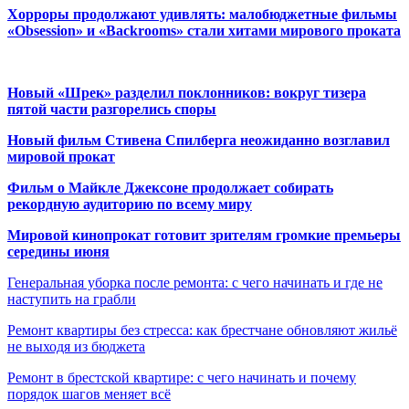
Хорроры продолжают удивлять: малобюджетные фильмы
«Obsession» и «Backrooms» стали хитами мирового проката
Новый «Шрек» разделил поклонников: вокруг тизера
пятой части разгорелись споры
Новый фильм Стивена Спилберга неожиданно возглавил
мировой прокат
Фильм о Майкле Джексоне продолжает собирать
рекордную аудиторию по всему миру
Мировой кинопрокат готовит зрителям громкие премьеры
середины июня
Генеральная уборка после ремонта: с чего начинать и где не
наступить на грабли
Ремонт квартиры без стресса: как брестчане обновляют жильё
не выходя из бюджета
Ремонт в брестской квартире: с чего начинать и почему
порядок шагов меняет всё