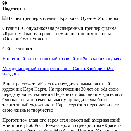
90
Поделится
Студия IFC опубликовала расширенный трейлер фильма
«Краска». Главную роль в нём исполнил номинант на
«Оскар» Оуэн Уилсон.
Сейчас читают
Настенный или напольный газовый котёл: в каких случаях…
Международный кинофестиваль в Санта-Барбаре 2026:
звездные…
В центре сюжета «Краски» находится вымышленный
художник Карл Наргл. На протяжении 30 лет он вёл свою
передачу на телевидении Вермонта и был любим зрителями.
Однако внезапно ему на замену приходит куда более
талантливый художник, и Наргл серьёзно пересматривает
свою жизнь и творчество.
Прототипом главного героя стал известный американский
живописец Боб Росс. Режиссёром и сценаристом «Краски»
выступил дебютант Брит МакАдамс. Помимо Уилсона, в