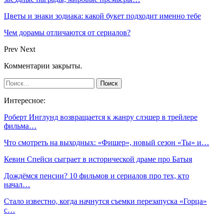
Цветы и знаки зодиака: какой букет подходит именно тебе
Чем дорамы отличаются от сериалов?
Prev
Next
Комментарии закрыты.
Интересное:
Роберт Инглунд возвращается к жанру слэшер в трейлере
фильма…
Что смотреть на выходных: «Фишер», новый сезон «Ты» и…
Кевин Спейси сыграет в исторической драме про Батыя
Дождёмся пенсии? 10 фильмов и сериалов про тех, кто
начал…
Стало известно, когда начнутся съемки перезапуска «Горца»
с…