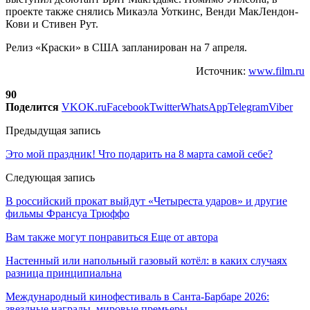
проекте также снялись Микаэла Уоткинс, Венди МакЛендон-
Кови и Стивен Рут.
Релиз «Краски» в США запланирован на 7 апреля.
Источник:
www.film.ru
90
Поделится
VK
OK.ru
Facebook
Twitter
WhatsApp
Telegram
Viber
Предыдущая запись
Это мой праздник! Что подарить на 8 марта самой себе?
Следующая запись
В российский прокат выйдут «Четыреста ударов» и другие
фильмы Франсуа Трюффо
Вам также могут понравиться
Еще от автора
Настенный или напольный газовый котёл: в каких случаях
разница принципиальна
Международный кинофестиваль в Санта-Барбаре 2026:
звездные награды, мировые премьеры…