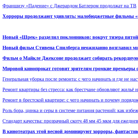
Франшизу «Падение» с Джерардом Батлером продолжат на ТВ
Хорроры продолжают удивлять: малобюджетные фильмы «Ob
Новый «Шрек» разделил поклонников: вокруг тизера пятой
Новый фильм Стивена Спилберга неожиданно возглавил м
Фильм о Майкле Джексоне продолжает собирать рекордную
Мировой кинопрокат готовит зрителям громкие премьеры 
Генеральная уборка после ремонта: с чего начинать и где не на
Ремонт квартиры без стресса: как брестчане обновляют жильё 
Ремонт в брестской квартире: с чего начинать и почему порядо
Роль бора, цинка и серы в системе питания растений: как избе
Стандарт качества: прозрачный скотч 48 мм 45 мкм для ежедне
В кинотеатрах этой весной доминируют хорроры, фантасти