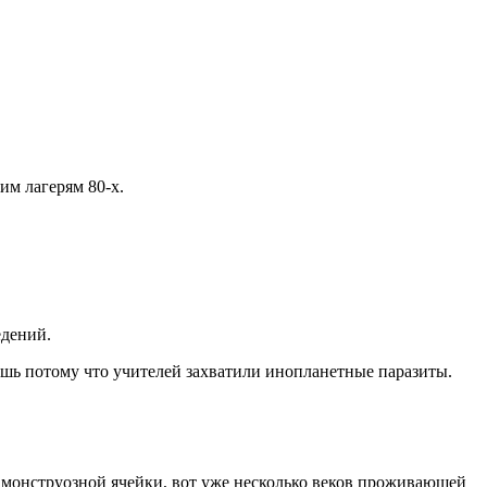
им лагерям 80-х.
едений.
ь потому что учителей захватили инопланетные паразиты.
 монструозной ячейки, вот уже несколько веков проживающей