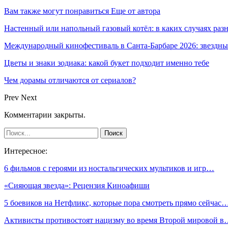
Вам также могут понравиться
Еще от автора
Настенный или напольный газовый котёл: в каких случаях ра
Международный кинофестиваль в Санта-Барбаре 2026: звездн
Цветы и знаки зодиака: какой букет подходит именно тебе
Чем дорамы отличаются от сериалов?
Prev
Next
Комментарии закрыты.
Интересное:
6 фильмов с героями из ностальгических мультиков и игр…
«Сияющая звезда»: Рецензия Киноафиши
5 боевиков на Нетфликс, которые пора смотреть прямо сейчас
Активисты противостоят нацизму во время Второй мировой 