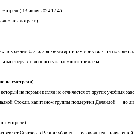
смотрели) 13 июля 2024 12:45
х поколений благодаря юным артистам и ностальгии по советск
я в атмосферу загадочного молодежного триллера.
который на первый взгляд не отличается от других учебных зав
алкой Стокли, капитаном группы поддержки Делайлой — но лиш
подтвердит Святослав Вернидубович — руководитель порядочной