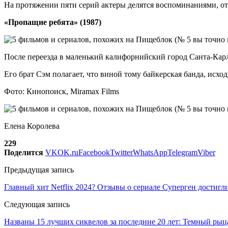
На протяжении пяти серий актеры делятся воспоминаниями, о
«Пропащие ребята» (1987)
После переезда в маленький калифорнийский город Санта-Кар
Его брат Сэм полагает, что виной тому байкерская банда, исхо
Фото: Кинопоиск, Miramax Films
Елена Королева
229
Поделится
VK
OK.ru
Facebook
Twitter
WhatsApp
Telegram
Viber
Предыдущая запись
Главный хит Netflix 2024? Отзывы о сериале Суперген достигл
Следующая запись
Названы 15 лучших сиквелов за последние 20 лет: Темный рыца