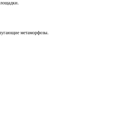
площадки.
 пугающие метаморфозы.