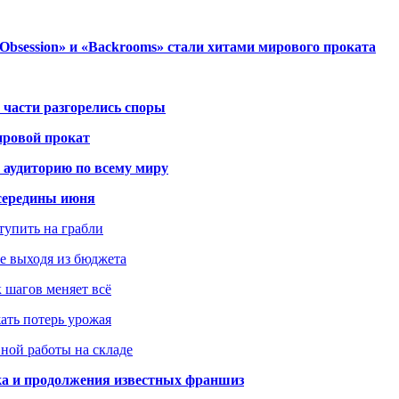
session» и «Backrooms» стали хитами мирового проката
 части разгорелись споры
ировой прокат
 аудиторию по всему миру
середины июня
ступить на грабли
не выходя из бюджета
к шагов меняет всё
жать потерь урожая
вной работы на складе
ка и продолжения известных франшиз