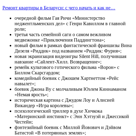
Ремонт квартиры в Беларуси: с чего начать и как не…
очередной фильм Гая Ричи «Министерство
неджентльменских дел» с Генри Кавиллом в главной
роли;
третья часть семейной саги о самом вежливом
медвежонке «Приключения Паддингтона»;
новый фильм в рамках фантастической франшизы Вина
Дизеля «Риддик» под названием «Риддик: Фурия»;
новая экранизация видеоигры Silent Hill, получившая
навзание «Cайлент-Хилл. Возвращение»;
ремейк культового готического фильма «Ворон» с
Биллом Скарсгардом;
комедийный боевик с Джошем Хартнеттом «Рейс
навылет»;
боевик Джона Ву с молчаливым Юэлем Киннаманом
«Немая ярость»;
историческая картина с Джудом Лоу и Алисией
Викандер «Игра королевы»;
психологический триллер в духе Хичкока
«Материнский инстинкт» с Энн Хэтэуэй и Джессикой
Честейн;
фэнтезийный боевик с Миллой Йовович и Дэйвом
Батистой «В потерянных землях»;