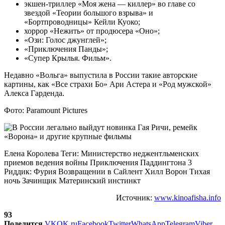
экшен-триллер «Моя жена — киллер» во главе со
звездой «Теории большого взрыва» и
«Бортпроводницы» Кейли Куоко;
хоррор «Нежить» от продюсера «Оно»;
«Ози: Голос джунглей»;
«Приключения Панды»;
«Супер Крылья. Фильм».
Недавно «Вольга» выпустила в России такие авторские
картины, как «Все страхи Бо» Ари Астера и «Род мужской»
Алекса Гарденда.
Фото: Paramount Pictures
Елена Королева Теги: Министерство неджентльменских
приемов ведения войны Приключения Паддингтона 3
Риддик: Фурия Возвращении в Сайлент Хилл Ворон Тихая
ночь Зачинщик Материнский инстинкт
Источник:
www.kinoafisha.info
93
Поделится
VK
OK.ru
Facebook
Twitter
WhatsApp
Telegram
Viber