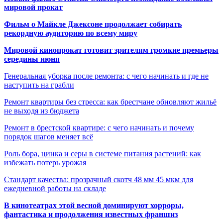
мировой прокат
Фильм о Майкле Джексоне продолжает собирать
рекордную аудиторию по всему миру
Мировой кинопрокат готовит зрителям громкие премьеры
середины июня
Генеральная уборка после ремонта: с чего начинать и где не
наступить на грабли
Ремонт квартиры без стресса: как брестчане обновляют жильё
не выходя из бюджета
Ремонт в брестской квартире: с чего начинать и почему
порядок шагов меняет всё
Роль бора, цинка и серы в системе питания растений: как
избежать потерь урожая
Стандарт качества: прозрачный скотч 48 мм 45 мкм для
ежедневной работы на складе
В кинотеатрах этой весной доминируют хорроры,
фантастика и продолжения известных франшиз