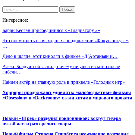
Интересное:
Барри Кеоган присоединился к «Гладиатору 2»
Что посмотреть на выходных: продолжение «Фокус-покуса»,
…
Дело в шляпе: этот киноляп в фильме «Д’Артаньян и…
Алекс Болдуин объяснил, почему не ушел из кино после
гибели…
Найден актёр на главную роль в приквеле «Голодных игр»
Хорроры продолжают удивлять: малобюджетные фильмы
«Obsession» и «Backrooms» стали хитами мирового проката
Новый «Шрек» разделил поклонников: вокруг тизера
пятой части разгорелись споры
Новый фильм Стивена Спилберга неожиданно возглавил