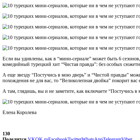
Если вы удивлены, как в “мини-сериале” может быть 6 сезонов,
комедийный турецкий хит “Чистая правда”: без особых сюжетны
А еще звезду “Постучись в мою дверь” и “Чистой правды” можн
похождения не для вас, то “Великолепная двойка” покорит вас ещ
А там, глядишь, вы и не заметите, как включаете “Постучись в
Елена Королева
130
Поделится
VK
OK.ru
Facebook
Twitter
WhatsApp
Telegram
Viber