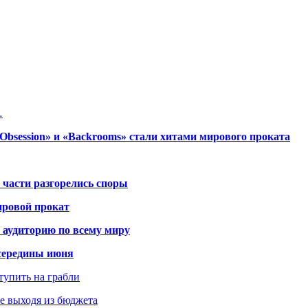
…
session» и «Backrooms» стали хитами мирового проката
 части разгорелись споры
ировой прокат
 аудиторию по всему миру
середины июня
ступить на грабли
не выходя из бюджета