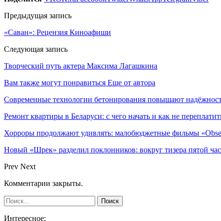
Предыдущая запись
«Саван»: Рецензия Киноафиши
Следующая запись
Творческий путь актера Максима Лагашкина
Вам также могут понравиться
Еще от автора
Современные технологии бетонирования повышают надёжность
Ремонт квартиры в Беларуси: с чего начать и как не переплатит
Хорроры продолжают удивлять: малобюджетные фильмы «Obses
Новый «Шрек» разделил поклонников: вокруг тизера пятой час
Prev
Next
Комментарии закрыты.
Интересное: