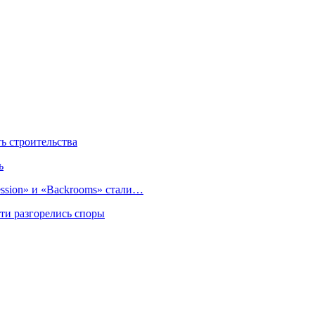
 строительства
ь
sion» и «Backrooms» стали…
ти разгорелись споры