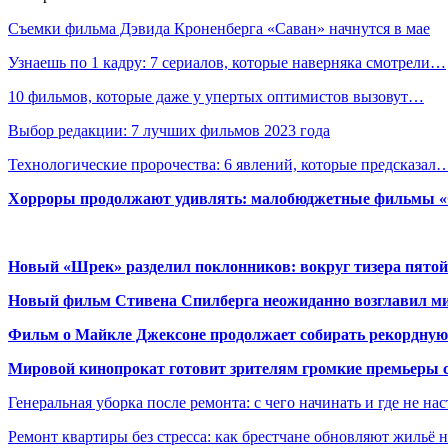
Съемки фильма Дэвида Кроненберга «Саван» начнутся в мае
Узнаешь по 1 кадру: 7 сериалов, которые наверняка смотрели…
10 фильмов, которые даже у упертых оптимистов вызовут…
Выбор редакции: 7 лучших фильмов 2023 года
Технологические пророчества: 6 явлений, которые предсказал
Хорроры продолжают удивлять: малобюджетные фильмы «Ob
Новый «Шрек» разделил поклонников: вокруг тизера пятой
Новый фильм Стивена Спилберга неожиданно возглавил м
Фильм о Майкле Джексоне продолжает собирать рекордную
Мировой кинопрокат готовит зрителям громкие премьеры 
Генеральная уборка после ремонта: с чего начинать и где не на
Ремонт квартиры без стресса: как брестчане обновляют жильё 