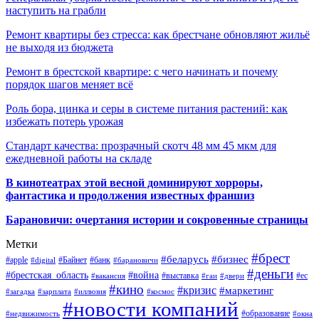
наступить на грабли
Ремонт квартиры без стресса: как брестчане обновляют жильё
не выходя из бюджета
Ремонт в брестской квартире: с чего начинать и почему
порядок шагов меняет всё
Роль бора, цинка и серы в системе питания растений: как
избежать потерь урожая
Стандарт качества: прозрачный скотч 48 мм 45 мкм для
ежедневной работы на складе
В кинотеатрах этой весной доминируют хорроры,
фантастика и продолжения известных франшиз
Барановичи: очертания истории и сокровенные страницы
Метки
#брест
#беларусь
#бизнес
#apple
#Байнет
#банк
#digital
#барановичи
#деньги
#брестская_область
#война
#выставка
#ес
#вакансия
#гаи
#двери
#кино
#кризис
#маркетинг
#загадка
#зарплата
#иллюзия
#космос
#новости компаний
#образование
#недвижимость
#окна