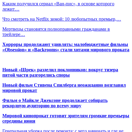
Каким получился сериал «Ван-пис», в основе которого
лежит…
Что смотреть на Netflix зимой: 10 любопытных премьер,…
Мертвецы становятся полноправными гражданами в
трейлере…
Хорроры продолжают удивлять: малобюджетные фильмы
«Obsession» и «Backrooms» стали хитами мирового проката
Новый «Шрек» разделил поклонников: вокруг тизера
пятой части разгорелись споры
Новый фильм Стивена Спилберга неожиданно возглавил
мировой прокат
Фильм о Майкле Джексоне продолжает собирать
рекордную аудиторию по всему миру
Мировой кинопрокат готовит зрителям громкие премьеры
середины июня
Генеральная уборка после ремонта: с чего начинать и где не