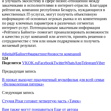
и улучшать экосистему в сфере бизнес-отношений между
заказчиками и исполнителями в интернет-отрасли. Благодаря
рейтингам, компании республики Беларусь, нуждающиеся в
качественных IT-услугах, могут получить объективную
информацию об основных игроках рынка и их компетенциях
по ряду ключевых параметров в различных сегментах
интернет-услуг. Потенциальным заказчикам информация
«Рейтинга Байнета» помогает проанализировать возможности
и качество услуг компаний или агентств, принять решения о
сотрудничестве с тем или иным подрядчиком и получить
желаемый результат.
#digital
#Байнет
#маркетинг
#новости компаний
124
Поделится
VK
OK.ru
Facebook
Twitter
WhatsApp
Telegram
Viber
Предыдущая запись
В прокат выходит праздничный мультфильм для всей семьи
«Великолепная пятерка»
Следующая запись
Студия Pixar готовит четвертую часть «Тачек»
Вам также могут понравиться
Еще от автора