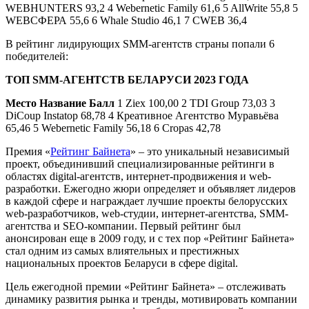
WEBHUNTERS 93,2 4 Webernetic Family 61,6 5 AllWrite 55,8 5
WEBСФЕРА 55,6 6 Whale Studio 46,1 7 CWEB 36,4
В рейтинг лидирующих SMM-агентств страны попали 6
победителей:
ТОП SMM-АГЕНТСТВ БЕЛАРУСИ 2023 ГОДА
Место
Название
Балл
1 Ziex 100,00 2 TDI Group 73,03 3
DiCoup Instatop 68,78 4 Креативное Агентство Муравьёва
65,46 5 Webernetic Family 56,18 6 Cropas 42,78
Премия «
Рейтинг Байнета
» – это уникальный независимый
проект, объединивший специализированные рейтинги в
областях digital-агентств, интернет-продвижения и web-
разработки. Ежегодно жюри определяет и объявляет лидеров
в каждой сфере и награждает лучшие проекты белорусских
web-разработчиков, web-студии, интернет-агентства, SMM-
агентства и SEO-компании. Первый рейтинг был
анонсирован еще в 2009 году, и с тех пор «Рейтинг Байнета»
стал одним из самых влиятельных и престижных
национальных проектов Беларуси в сфере digital.
Цель ежегодной премии «Рейтинг Байнета» – отслеживать
динамику развития рынка и тренды, мотивировать компании