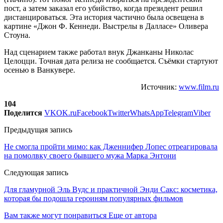
пост, а затем заказал его убийство, когда президент решил
дистанцироваться. Эта история частично была освещена в
картине «Джон Ф. Кеннеди. Выстрелы в Далласе» Оливера
Стоуна.
Над сценарием также работал внук Джанканы Николас
Целоцци. Точная дата релиза не сообщается. Съёмки стартуют
осенью в Ванкувере.
Источник:
www.film.ru
104
Поделится
VK
OK.ru
Facebook
Twitter
WhatsApp
Telegram
Viber
Предыдущая запись
Не смогла пройти мимо: как Дженнифер Лопес отреагировала
на помолвку своего бывшего мужа Марка Энтони
Следующая запись
Для гламурной Эль Вудс и практичной Энди Сакс: косметика,
которая бы подошла героиням популярных фильмов
Вам также могут понравиться
Еще от автора