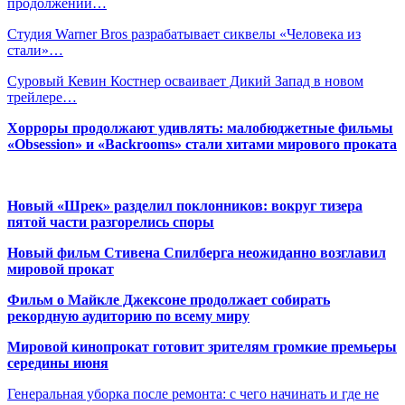
продолжении…
Студия Warner Bros разрабатывает сиквелы «Человека из
стали»…
Суровый Кевин Костнер осваивает Дикий Запад в новом
трейлере…
Хорроры продолжают удивлять: малобюджетные фильмы
«Obsession» и «Backrooms» стали хитами мирового проката
Новый «Шрек» разделил поклонников: вокруг тизера
пятой части разгорелись споры
Новый фильм Стивена Спилберга неожиданно возглавил
мировой прокат
Фильм о Майкле Джексоне продолжает собирать
рекордную аудиторию по всему миру
Мировой кинопрокат готовит зрителям громкие премьеры
середины июня
Генеральная уборка после ремонта: с чего начинать и где не