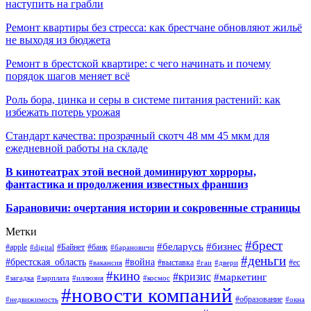
наступить на грабли
Ремонт квартиры без стресса: как брестчане обновляют жильё
не выходя из бюджета
Ремонт в брестской квартире: с чего начинать и почему
порядок шагов меняет всё
Роль бора, цинка и серы в системе питания растений: как
избежать потерь урожая
Стандарт качества: прозрачный скотч 48 мм 45 мкм для
ежедневной работы на складе
В кинотеатрах этой весной доминируют хорроры,
фантастика и продолжения известных франшиз
Барановичи: очертания истории и сокровенные страницы
Метки
#брест
#беларусь
#бизнес
#apple
#Байнет
#банк
#digital
#барановичи
#деньги
#брестская_область
#война
#выставка
#ес
#вакансия
#гаи
#двери
#кино
#кризис
#маркетинг
#загадка
#зарплата
#иллюзия
#космос
#новости компаний
#образование
#недвижимость
#окна