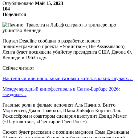
Опубликовано
Май 15, 2023
104
Поделится
Портал Deadline сообщил о разработке нового
полнометражного проекта «Убийство» (The Assassination).
Лента будет посвящена убийству президента США Джона Ф.
Кеннеди в 1963 году.
Сейчас читают
Настенный или напольный газовый котёл: в каких случаях…
Международный кинофестиваль в Санта-Барбаре 2026:
звездные…
Главные роли в фильме исполнят Аль Пачино, Вигго
Мортенсен, Джон Траволта, Шайа ЛаБаф и Кортни Лав.
Режиссёром и соавтором сценария выступит Дэвид Мэмет
(«Плутовство», «Гленгарри Глен Росс»).
Сюжет будет рассказан с позиции мафиози Сэма Джанканы
(Пачино): тот помог Кеннеди избраться на президентский