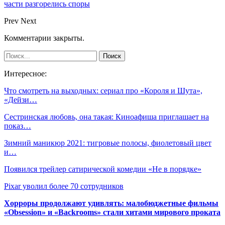
части разгорелись споры
Prev
Next
Комментарии закрыты.
Интересное:
Что смотреть на выходных: сериал про «Короля и Шута»,
«Дейзи…
Сестринская любовь, она такая: Киноафиша приглашает на
показ…
Зимний маникюр 2021: тигровые полосы, фиолетовый цвет
и…
Появился трейлер сатирической комедии «Не в порядке»
Pixar уволил более 70 сотрудников
Хорроры продолжают удивлять: малобюджетные фильмы
«Obsession» и «Backrooms» стали хитами мирового проката