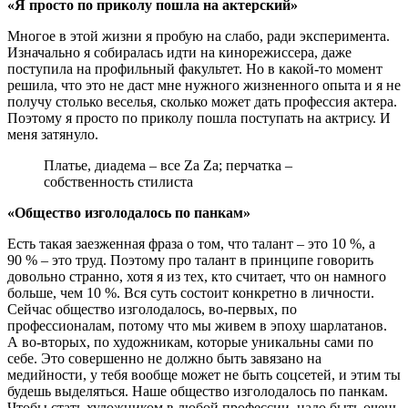
«Я просто по приколу пошла на актерский»
Многое в этой жизни я пробую на слабо, ради эксперимента.
Изначально я собиралась идти на кинорежиссера, даже
поступила на профильный факультет. Но в какой-то момент
решила, что это не даст мне нужного жизненного опыта и я не
получу столько веселья, сколько может дать профессия актера.
Поэтому я просто по приколу пошла поступать на актрису. И
меня затянуло.
Платье, диадема – все Za Za; перчатка –
собственность стилиста
«Общество изголодалось по панкам»
Есть такая заезженная фраза о том, что талант – это 10 %, а
90 % – это труд. Поэтому про талант в принципе говорить
довольно странно, хотя я из тех, кто считает, что он намного
больше, чем 10 %. Вся суть состоит конкретно в личности.
Сейчас общество изголодалось, во-первых, по
профессионалам, потому что мы живем в эпоху шарлатанов.
А во-вторых, по художникам, которые уникальны сами по
себе. Это совершенно не должно быть завязано на
медийности, у тебя вообще может не быть соцсетей, и этим ты
будешь выделяться. Наше общество изголодалось по панкам.
Чтобы стать художником в любой профессии, надо быть очень