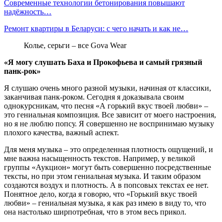
Современные технологии бетонирования повышают
надёжность…
Ремонт квартиры в Беларуси: с чего начать и как не…
Колье, серьги – все Gova Wear
«Я могу слушать Баха и Прокофьева и самый грязный
панк-рок»
Я слушаю очень много разной музыки, начиная от классики,
заканчивая панк-роком. Сегодня я доказывала своим
однокурсникам, что песня «А горький вкус твоей любви» –
это гениальная композиция. Все зависит от моего настроения,
но я не люблю попсу. Я совершенно не воспринимаю музыку
плохого качества, важный аспект.
Для меня музыка – это определенная плотность ощущений, и
мне важна насыщенность текстов. Например, у великой
группы «Аукцион» могут быть совершенно посредственные
тексты, но при этом гениальная музыка. И таким образом
создаются воздух и плотность. А в попсовых текстах ее нет.
Понятное дело, когда я говорю, что «Горький вкус твоей
любви» – гениальная музыка, я как раз имею в виду то, что
она настолько ширпотребная, что в этом весь прикол.