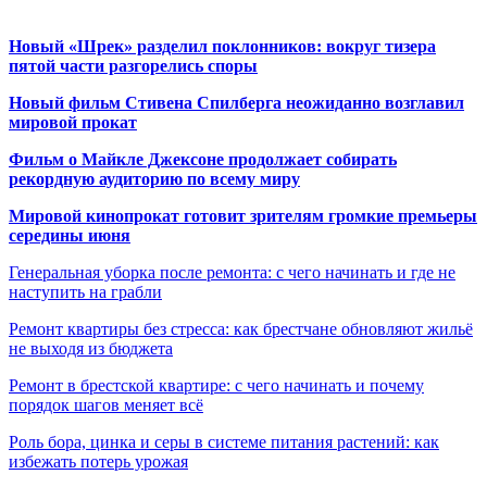
Новый «Шрек» разделил поклонников: вокруг тизера
пятой части разгорелись споры
Новый фильм Стивена Спилберга неожиданно возглавил
мировой прокат
Фильм о Майкле Джексоне продолжает собирать
рекордную аудиторию по всему миру
Мировой кинопрокат готовит зрителям громкие премьеры
середины июня
Генеральная уборка после ремонта: с чего начинать и где не
наступить на грабли
Ремонт квартиры без стресса: как брестчане обновляют жильё
не выходя из бюджета
Ремонт в брестской квартире: с чего начинать и почему
порядок шагов меняет всё
Роль бора, цинка и серы в системе питания растений: как
избежать потерь урожая