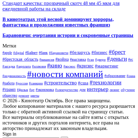
Стандарт качества: прозрачный скотч 48 мм 45 мкм для
ежедневной работы на складе
В кинотеатрах этой весной доминируют хорроры,
фантастика и продолжения известных франшиз
Барановичи: очертания истории и сокровенные страницы
Метки
#брест
#беларусь
#бизнес
#apple
#Байнет
#банк
#digital
#барановичи
#деньги
#брестская_область
#война
#выставка
#ес
#вакансия
#гаи
#двери
#кино
#кризис
#маркетинг
#загадка
#зарплата
#иллюзия
#космос
#новости компаний
#образование
#недвижимость
#окна
#технологии
#строительство
#сша
#работа
#россия
#санкции
интерьер
#трамп
#экономика
дом
#фильм
#цт
#электричество
лизинг
обучение
общество
ремонт
цветы
© 2026 - Кинотеатр Октябрь. Все права защищены.
Любое копирование материалов с нашего ресурса разрешается
только с обратной активной ссылкой на страницу статьи.
Все материалы опубликованные на сайте взяты с открытых
источников и других порталов интернета, все права на
авторство принадлежат их законным владельцам.
Sign in