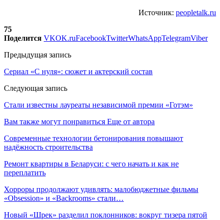
Источник:
peopletalk.ru
75
Поделится
VK
OK.ru
Facebook
Twitter
WhatsApp
Telegram
Viber
Предыдущая запись
Сериал «С нуля»: сюжет и актерский состав
Следующая запись
Стали известны лауреаты независимой премии «Готэм»
Вам также могут понравиться
Еще от автора
Современные технологии бетонирования повышают
надёжность строительства
Ремонт квартиры в Беларуси: с чего начать и как не
переплатить
Хорроры продолжают удивлять: малобюджетные фильмы
«Obsession» и «Backrooms» стали…
Новый «Шрек» разделил поклонников: вокруг тизера пятой