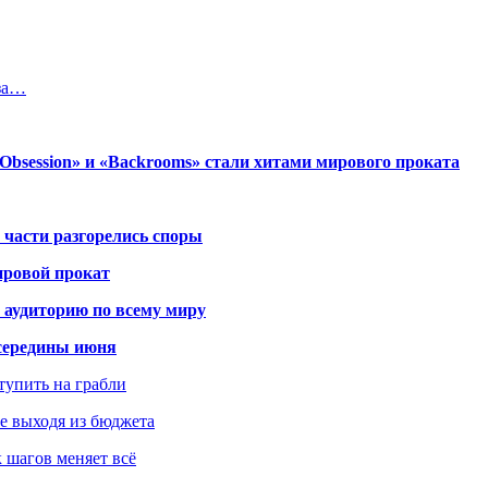
 за…
session» и «Backrooms» стали хитами мирового проката
 части разгорелись споры
ировой прокат
 аудиторию по всему миру
середины июня
ступить на грабли
не выходя из бюджета
к шагов меняет всё