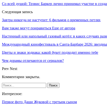
Со всей душой: Трэвис Баркер лично принимал участие в созд
Следующая запись
Завтра никогда не наступит: 6 фильмов о временных петлях
Вам также могут понравиться
Еще от автора
Настенный или напольный газовый котёл: в каких случаях ра
Международный кинофестиваль в Санта-Барбаре 2026: звездн
Цветы и знаки зодиака: какой букет подходит именно тебе
Чем дорамы отличаются от сериалов?
Prev
Next
Комментарии закрыты.
Интересное:
Первое фото Даши Жуковой с третьим сыном