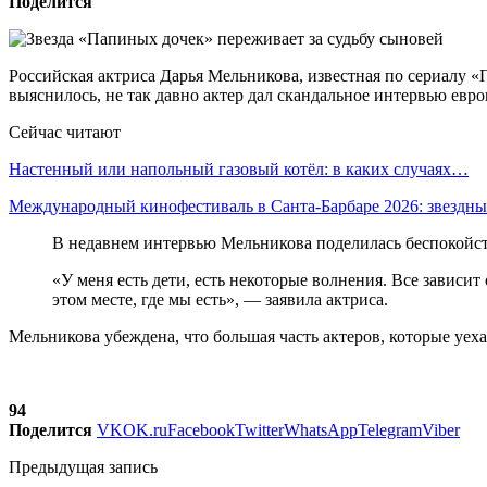
Поделится
Российская актриса Дарья Мельникова, известная по сериалу «
выяснилось, не так давно актер дал скандальное интервью евр
Сейчас читают
Настенный или напольный газовый котёл: в каких случаях…
Международный кинофестиваль в Санта-Барбаре 2026: звездн
В недавнем интервью Мельникова поделилась беспокойс
«У меня есть дети, есть некоторые волнения. Все зависит 
этом месте, где мы есть», — заявила актриса.
Мельникова убеждена, что большая часть актеров, которые уех
94
Поделится
VK
OK.ru
Facebook
Twitter
WhatsApp
Telegram
Viber
Предыдущая запись