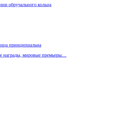
ании обручального кольца
зница принципиальна
ые награды, мировые премьеры…