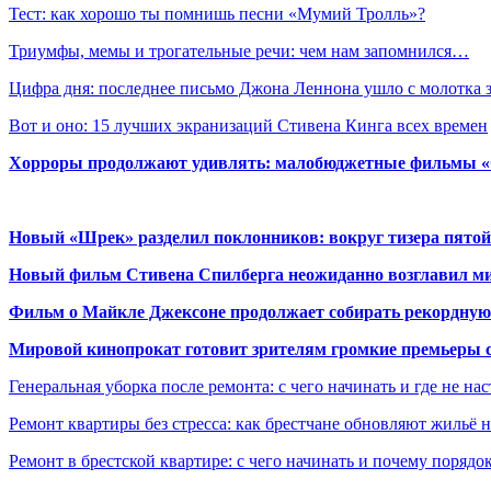
Тест: как хорошо ты помнишь песни «Мумий Тролль»?
Триумфы, мемы и трогательные речи: чем нам запомнился…
Цифра дня: последнее письмо Джона Леннона ушло с молотка
Вот и оно: 15 лучших экранизаций Стивена Кинга всех времен
Хорроры продолжают удивлять: малобюджетные фильмы «Ob
Новый «Шрек» разделил поклонников: вокруг тизера пятой
Новый фильм Стивена Спилберга неожиданно возглавил м
Фильм о Майкле Джексоне продолжает собирать рекордную
Мировой кинопрокат готовит зрителям громкие премьеры 
Генеральная уборка после ремонта: с чего начинать и где не на
Ремонт квартиры без стресса: как брестчане обновляют жильё 
Ремонт в брестской квартире: с чего начинать и почему порядо