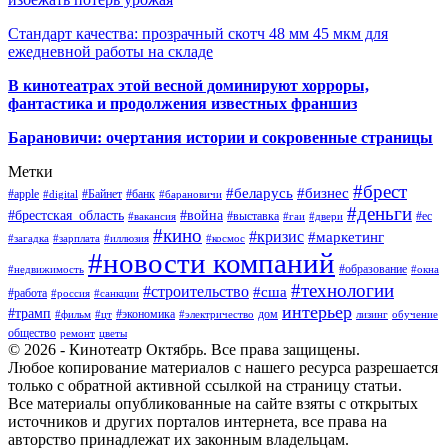
Стандарт качества: прозрачный скотч 48 мм 45 мкм для
ежедневной работы на складе
В кинотеатрах этой весной доминируют хорроры,
фантастика и продолжения известных франшиз
Барановичи: очертания истории и сокровенные страницы
Метки
#брест
#беларусь
#бизнес
#apple
#Байнет
#банк
#digital
#барановичи
#деньги
#брестская_область
#война
#выставка
#ес
#вакансия
#гаи
#двери
#кино
#кризис
#маркетинг
#загадка
#зарплата
#иллюзия
#космос
#новости компаний
#образование
#недвижимость
#окна
#технологии
#строительство
#сша
#работа
#россия
#санкции
интерьер
#трамп
#экономика
дом
#фильм
#цт
#электричество
лизинг
обучение
общество
ремонт
цветы
© 2026 - Кинотеатр Октябрь. Все права защищены.
Любое копирование материалов с нашего ресурса разрешается
только с обратной активной ссылкой на страницу статьи.
Все материалы опубликованные на сайте взяты с открытых
источников и других порталов интернета, все права на
авторство принадлежат их законным владельцам.