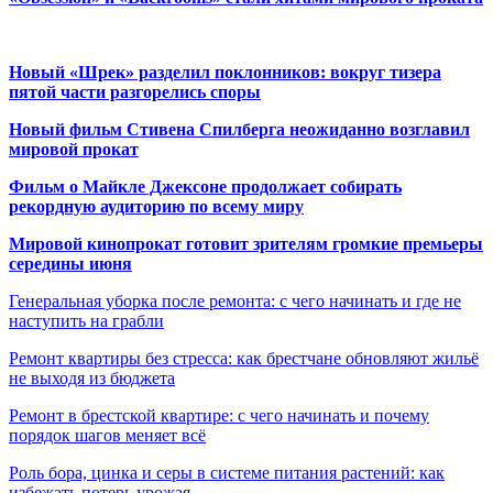
Новый «Шрек» разделил поклонников: вокруг тизера
пятой части разгорелись споры
Новый фильм Стивена Спилберга неожиданно возглавил
мировой прокат
Фильм о Майкле Джексоне продолжает собирать
рекордную аудиторию по всему миру
Мировой кинопрокат готовит зрителям громкие премьеры
середины июня
Генеральная уборка после ремонта: с чего начинать и где не
наступить на грабли
Ремонт квартиры без стресса: как брестчане обновляют жильё
не выходя из бюджета
Ремонт в брестской квартире: с чего начинать и почему
порядок шагов меняет всё
Роль бора, цинка и серы в системе питания растений: как
избежать потерь урожая