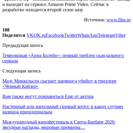
и выходит на сервисе Amazon Prime Video. Сейчас в
разработке находится второй сезон шоу.
Источник:
www.film.ru
108
Поделится
VK
OK.ru
Facebook
Twitter
WhatsApp
Telegram
Viber
Предыдущая запись
Темнокожая «Анна Болейн»: первый трейлер скандального
сериала
Следующая запись
Мадс Миккельсен сыграет наемного убийцу в триллере
«Черный Кайзер»
Вам также могут понравиться
Еще от автора
Настенный или напольный газовый котёл: в каких случаях
разница принципиальна
Международный кинофестиваль в Санта-Барбаре 2026:
звездные награды, мировые премьеры…