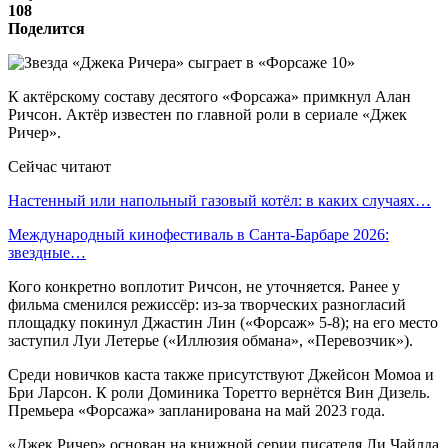
108
Поделится
К актёрскому составу десятого «Форсажа» примкнул Алан
Ричсон. Актёр известен по главной роли в сериале «Джек
Ричер».
Сейчас читают
Настенный или напольный газовый котёл: в каких случаях…
Международный кинофестиваль в Санта-Барбаре 2026:
звездные…
Кого конкретно воплотит Ричсон, не уточняется. Ранее у
фильма сменился режиссёр: из-за творческих разногласий
площадку покинул Джастин Лин («Форсаж» 5-8); на его место
заступил Луи Летерье («Иллюзия обмана», «Перевозчик»).
Среди новичков каста также присутствуют Джейсон Момоа и
Бри Ларсон. К роли Доминика Торетто вернётся Вин Дизель.
Премьера «Форсажа» запланирована на май 2023 года.
«Джек Ричер» основан на книжной серии писателя Ли Чайлда