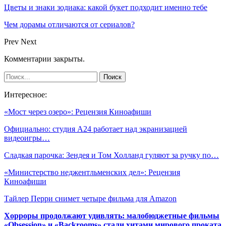
Цветы и знаки зодиака: какой букет подходит именно тебе
Чем дорамы отличаются от сериалов?
Prev
Next
Комментарии закрыты.
Интересное:
«Мост через озеро»: Рецензия Киноафиши
Официально: студия A24 работает над экранизацией
видеоигры…
Сладкая парочка: Зендея и Том Холланд гуляют за ручку по…
«Министерство неджентльменских дел»: Рецензия
Киноафиши
Тайлер Перри снимет четыре фильма для Amazon
Хорроры продолжают удивлять: малобюджетные фильмы
«Obsession» и «Backrooms» стали хитами мирового проката