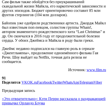
Сам фильм также обойдётся без приукрашиваний
скандальной жизни Майкла, его наркотической зависимости и
других эпизодов. Бюджет ориентировочно составит 85 млн
фунтов стерлингов (104 млн долларов).
Байопик уже одобрили родственники артиста. Джордж Майкл
был известным поп-певцом, солистом группы Wham!,
автором знаменитого рождественского хита “Last Christmas” и
др. Он скончался в 2016 году от продолжительной болезни
сердца. У обоих Джеймса и Майкла в роду были греки.
Джеймс недавно подписался на главную роль в сериале
«Джентльмены», продолжение одноимённого фильма Гая
Ричи. Шоу выйдет на Netflix, точная дата релиза не
сообщается.
Источник:
www.film.ru
91
Поделится
VK
OK.ru
Facebook
Twitter
WhatsApp
Telegram
Viber
Предыдущая запись
«Это отвратительно»: Кэти Перри рассказала о раздражающей
привычке Орландо Блума