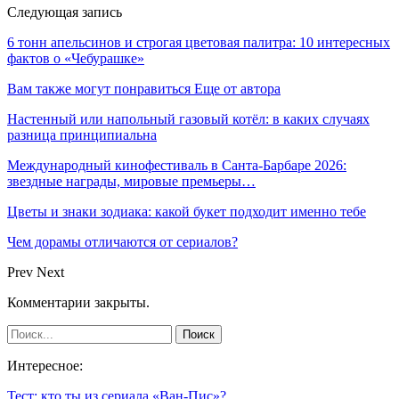
Следующая запись
6 тонн апельсинов и строгая цветовая палитра: 10 интересных
фактов о «Чебурашке»
Вам также могут понравиться
Еще от автора
Настенный или напольный газовый котёл: в каких случаях
разница принципиальна
Международный кинофестиваль в Санта-Барбаре 2026:
звездные награды, мировые премьеры…
Цветы и знаки зодиака: какой букет подходит именно тебе
Чем дорамы отличаются от сериалов?
Prev
Next
Комментарии закрыты.
Интересное:
Тест: кто ты из сериала «Ван-Пис»?