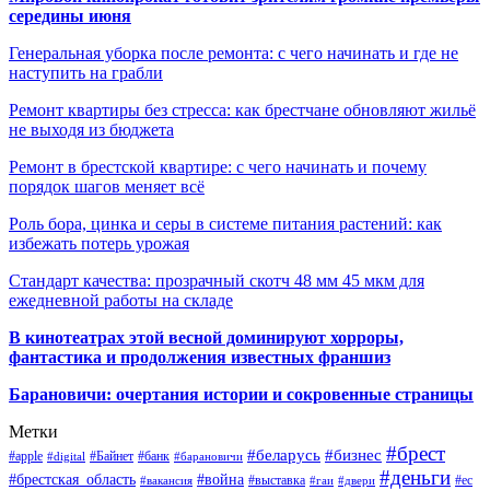
середины июня
Генеральная уборка после ремонта: с чего начинать и где не
наступить на грабли
Ремонт квартиры без стресса: как брестчане обновляют жильё
не выходя из бюджета
Ремонт в брестской квартире: с чего начинать и почему
порядок шагов меняет всё
Роль бора, цинка и серы в системе питания растений: как
избежать потерь урожая
Стандарт качества: прозрачный скотч 48 мм 45 мкм для
ежедневной работы на складе
В кинотеатрах этой весной доминируют хорроры,
фантастика и продолжения известных франшиз
Барановичи: очертания истории и сокровенные страницы
Метки
#брест
#беларусь
#бизнес
#apple
#Байнет
#банк
#digital
#барановичи
#деньги
#брестская_область
#война
#выставка
#ес
#вакансия
#гаи
#двери