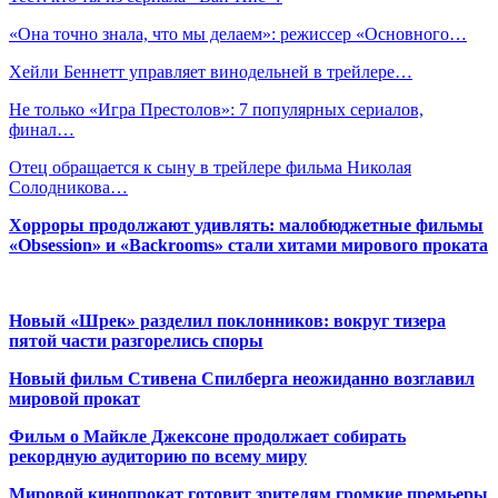
«Она точно знала, что мы делаем»: режиссер «Основного…
Хейли Беннетт управляет винодельней в трейлере…
Не только «‎Игра Престолов»‎: 7 популярных сериалов,
финал…
Отец обращается к сыну в трейлере фильма Николая
Солодникова…
Хорроры продолжают удивлять: малобюджетные фильмы
«Obsession» и «Backrooms» стали хитами мирового проката
Новый «Шрек» разделил поклонников: вокруг тизера
пятой части разгорелись споры
Новый фильм Стивена Спилберга неожиданно возглавил
мировой прокат
Фильм о Майкле Джексоне продолжает собирать
рекордную аудиторию по всему миру
Мировой кинопрокат готовит зрителям громкие премьеры