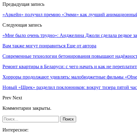
Предыдущая запись
«Аркейн» получил премию «Эмми» как лучший анимационный
Следующая запись
«Мне было очень трудно»: Анджелина Джоли сделала редкое за
Вам также могут понравиться
Еще от автора
Современные технологии бетонирования повышают надёжность
Ремонт квартиры в Беларуси: с чего начать и как не переплатит
Хорроры продолжают удивлять: малобюджетные фильмы «Obses
Новый «Шрек» разделил поклонников: вокруг тизера пятой час
Prev
Next
Комментарии закрыты.
Интересное: