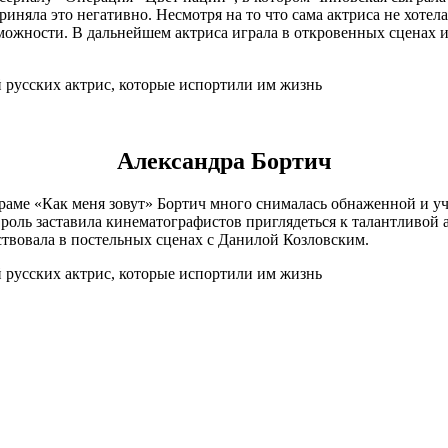
няла это негативно. Несмотря на то что сама актриса не хотела
можности. В дальнейшем актриса играла в откровенных сценах и
Александра Бортич
 драме «Как меня зовут» Бортич много снималась обнаженной и у
 роль заставила кинематографистов приглядеться к талантливой 
ствовала в постельных сценах с Данилой Козловским.