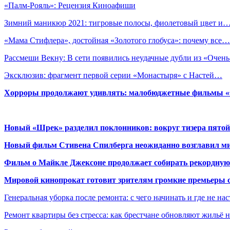
«Палм-Рояль»: Рецензия Киноафиши
Зимний маникюр 2021: тигровые полосы, фиолетовый цвет и
«Мама Стифлера», достойная «Золотого глобуса»: почему все…
Рассмеши Векну: В сети появились неудачные дубли из «Очен
Эксклюзив: фрагмент первой серии «Монастыря» с Настей…
Хорроры продолжают удивлять: малобюджетные фильмы «Ob
Новый «Шрек» разделил поклонников: вокруг тизера пятой
Новый фильм Стивена Спилберга неожиданно возглавил м
Фильм о Майкле Джексоне продолжает собирать рекордную
Мировой кинопрокат готовит зрителям громкие премьеры 
Генеральная уборка после ремонта: с чего начинать и где не на
Ремонт квартиры без стресса: как брестчане обновляют жильё 