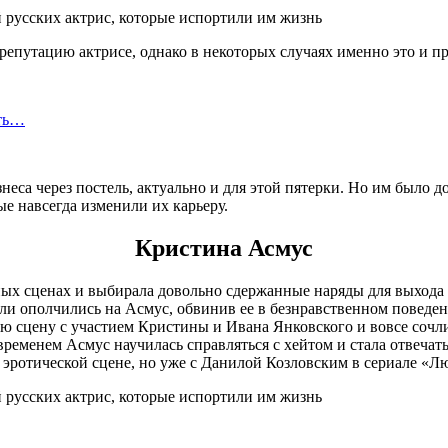
 репутацию актрисе, однако в некоторых случаях именно это и п
сть…
неса через постель, актуально и для этой пятерки. Но им было 
е навсегда изменили их карьеру.
Кристина Асмус
нных сценах и выбирала довольно сдержанные наряды для выхода
ли ополчились на Асмус, обвинив ее в безнравственном поведен
ю сцену с участием Кристины и Ивана Янковского и вовсе сочл
временем Асмус научилась справляться с хейтом и стала отвеча
в эротической сцене, но уже с Данилой Козловским в сериале «Лю