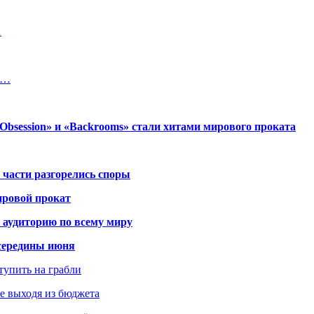
…
ь…
session» и «Backrooms» стали хитами мирового проката
 части разгорелись споры
ировой прокат
 аудиторию по всему миру
середины июня
ступить на грабли
не выходя из бюджета