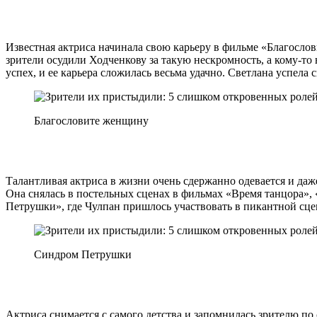
Известная актриса начинала свою карьеру в фильме «Благосло
зрители осудили Ходченкову за такую нескромность, а кому-то 
успех, и ее карьера сложилась весьма удачно. Светлана успела 
Благословите женщину
Талантливая актриса в жизни очень сдержанно одевается и даж
Она снялась в постельных сценах в фильмах «Время танцора»,
Петрушки», где Чулпан пришлось участвовать в пикантной сц
Синдром Петрушки
Актриса снимается с самого детства и запомнилась зрителю п