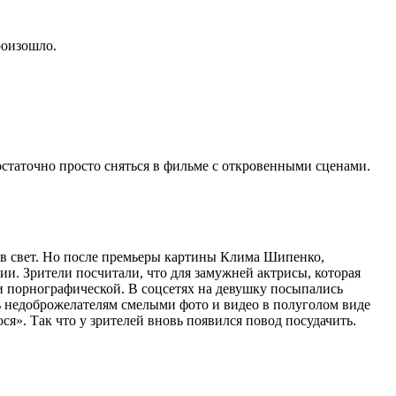
роизошло.
достаточно просто сняться в фильме с откровенными сценами.
 в свет. Но после премьеры картины Клима Шипенко,
ии. Зрители посчитали, что для замужней актрисы, которая
и порнографической. В соцсетях на девушку посыпались
ть недоброжелателям смелыми фото и видео в полуголом виде
ся». Так что у зрителей вновь появился повод посудачить.