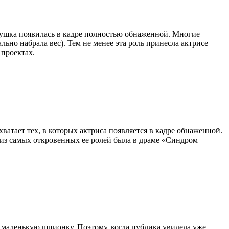
вушка появилась в кадре полностью обнаженной. Многие
ьно набрала вес). Тем не менее эта роль принесла актрисе
 проектах.
ватает тех, в которых актриса появляется в кадре обнаженной.
 из самых откровенных ее ролей была в драме «Синдром
а маленькую шпионку. Поэтому, когда публика увидела уже