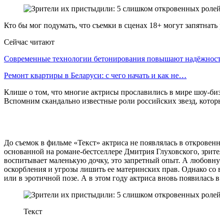
Кто бы мог подумать, что съемки в сценах 18+ могут запятнать
Сейчас читают
Современные технологии бетонирования повышают надёжно
Ремонт квартиры в Беларуси: с чего начать и как не…
Клише о том, что многие актрисы прославились в мире шоу-биз
Вспомним скандально известные роли российских звезд, которы
До съемок в фильме «Текст» актриса не появлялась в открове
основанной на романе-бестселлере Дмитрия Глуховского, зрите
воспитывает маленькую дочку, это запретный опыт. А любовну
оскорбления и угрозы лишить ее материнских прав. Однако со 
или в эротичной позе. А в этом году актриса вновь появилась 
Текст