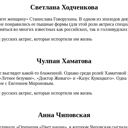
Светлана Ходченкова
вите женщину» Станислава Говорухина. В одном из эпизодов де
не понравились ее пышные формы (для этой роли актриса специал
сняться во многих известных как российских, так и голливудских
Чулпан Хаматова
е выглядит какой-то блаженной. Однако среди ролей Хаматовой х
 «Летнее безумие», «Доктор Живаго» и «Казус Кукоцкого». Одна
ене с Евгением Мироновым.
Анна Чиповская
о сериалу «Операция «Цвет нации», в котором Чиповская сыграл