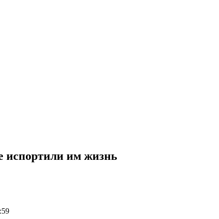
е испортили им жизнь
:59