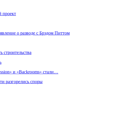
 проект
явление о разводе с Брэдом Питтом
 строительства
ь
sion» и «Backrooms» стали…
ти разгорелись споры