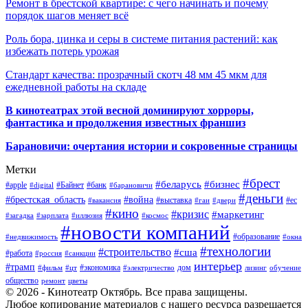
Ремонт в брестской квартире: с чего начинать и почему
порядок шагов меняет всё
Роль бора, цинка и серы в системе питания растений: как
избежать потерь урожая
Стандарт качества: прозрачный скотч 48 мм 45 мкм для
ежедневной работы на складе
В кинотеатрах этой весной доминируют хорроры,
фантастика и продолжения известных франшиз
Барановичи: очертания истории и сокровенные страницы
Метки
#брест
#беларусь
#бизнес
#apple
#Байнет
#банк
#digital
#барановичи
#деньги
#брестская_область
#война
#выставка
#ес
#вакансия
#гаи
#двери
#кино
#кризис
#маркетинг
#загадка
#зарплата
#иллюзия
#космос
#новости компаний
#образование
#недвижимость
#окна
#технологии
#строительство
#сша
#работа
#россия
#санкции
интерьер
#трамп
#экономика
дом
#фильм
#цт
#электричество
лизинг
обучение
общество
ремонт
цветы
© 2026 - Кинотеатр Октябрь. Все права защищены.
Любое копирование материалов с нашего ресурса разрешается