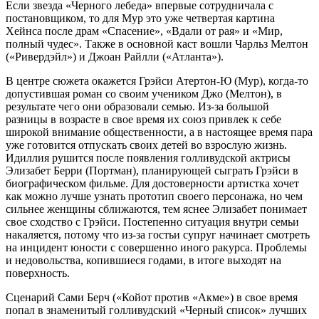
Если звезда «Черного лебеда» впервые сотрудничала с
постановщиком, то для Мур это уже четвертая картина
Хейнса после драм «Спасение», «Вдали от рая» и «Мир,
полный чудес». Также в основной каст вошли Чарльз Мелтон
(«Ривердэйл») и Джоан Райлли («Атланта»).
В центре сюжета окажется Грэйси Атертон-Ю (Мур), когда-то
допустившая роман со своим учеником Джо (Мелтон), в
результате чего они образовали семью. Из-за большой
разницы в возрасте в свое время их союз привлек к себе
широкой внимание общественности, а в настоящее время пара
уже готовится отпускать своих детей во взрослую жизнь.
Идиллия рушится после появления голливудской актрисы
Элизабет Берри (Портман), планирующей сыграть Грэйси в
биографическом фильме. Для достоверности артистка хочет
как можно лучше узнать прототип своего персонажа, но чем
сильнее женщины сближаются, тем яснее Элизабет понимает
свое сходство с Грэйси. Постепенно ситуация внутри семьи
накаляется, потому что из-за гостьи супруг начинает смотреть
на инцидент юности с совершенно иного ракурса. Проблемы
и недовольства, копившиеся годами, в итоге выходят на
поверхность.
Сценарий Сами Берч («Койот против «Акме») в свое время
попал в знаменитый голливудский «Черный список» лучших