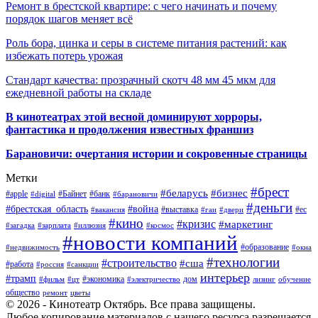
Ремонт в брестской квартире: с чего начинать и почему
порядок шагов меняет всё
Роль бора, цинка и серы в системе питания растений: как
избежать потерь урожая
Стандарт качества: прозрачный скотч 48 мм 45 мкм для
ежедневной работы на складе
В кинотеатрах этой весной доминируют хорроры,
фантастика и продолжения известных франшиз
Барановичи: очертания истории и сокровенные страницы
Метки
#брест
#беларусь
#бизнес
#apple
#Байнет
#банк
#digital
#барановичи
#деньги
#брестская_область
#война
#выставка
#ес
#вакансия
#гаи
#двери
#кино
#кризис
#маркетинг
#загадка
#зарплата
#иллюзия
#космос
#новости компаний
#образование
#недвижимость
#окна
#технологии
#строительство
#сша
#работа
#россия
#санкции
интерьер
#трамп
#экономика
дом
#фильм
#цт
#электричество
лизинг
обучение
общество
ремонт
цветы
© 2026 - Кинотеатр Октябрь. Все права защищены.
Любое копирование материалов с нашего ресурса разрешается