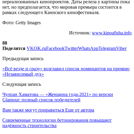
нереализованных кинопроектов. Даты релиза у картины пока
нет, но предполагается, что мировая премьера состоится в
рамках следующего Каннского кинофестиваля.
Фото: Getty Images
Источник:
www.kinoafisha.info
88
Поделится
VK
OK.ru
Facebook
Twitter
WhatsApp
Telegram
Viber
Предыдущая запись
«Всё везде и сразу» возглавил список номинантов на премию
«Независимый дух»
Следующая запись
Чулпан Хаматова — «Женщина года-2021» по версии
Glamour: полный список победителей
Вам также могут понравиться
Еще от автора
Современные технологии бетонирования повышают
надёжность строительства