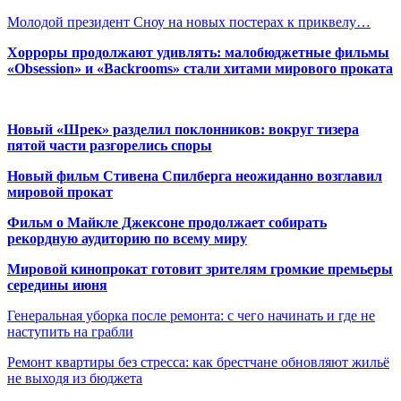
Молодой президент Сноу на новых постерах к приквелу…
Хорроры продолжают удивлять: малобюджетные фильмы
«Obsession» и «Backrooms» стали хитами мирового проката
Новый «Шрек» разделил поклонников: вокруг тизера
пятой части разгорелись споры
Новый фильм Стивена Спилберга неожиданно возглавил
мировой прокат
Фильм о Майкле Джексоне продолжает собирать
рекордную аудиторию по всему миру
Мировой кинопрокат готовит зрителям громкие премьеры
середины июня
Генеральная уборка после ремонта: с чего начинать и где не
наступить на грабли
Ремонт квартиры без стресса: как брестчане обновляют жильё
не выходя из бюджета