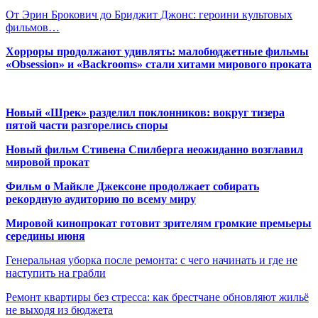
От Эрин Брокович до Бриджит Джонс: героини культовых
фильмов…
Хорроры продолжают удивлять: малобюджетные фильмы
«Obsession» и «Backrooms» стали хитами мирового проката
Новый «Шрек» разделил поклонников: вокруг тизера
пятой части разгорелись споры
Новый фильм Стивена Спилберга неожиданно возглавил
мировой прокат
Фильм о Майкле Джексоне продолжает собирать
рекордную аудиторию по всему миру
Мировой кинопрокат готовит зрителям громкие премьеры
середины июня
Генеральная уборка после ремонта: с чего начинать и где не
наступить на грабли
Ремонт квартиры без стресса: как брестчане обновляют жильё
не выходя из бюджета