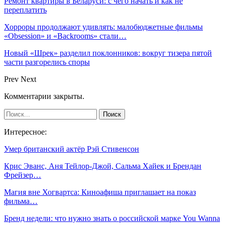
Ремонт квартиры в Беларуси: с чего начать и как не
переплатить
Хорроры продолжают удивлять: малобюджетные фильмы
«Obsession» и «Backrooms» стали…
Новый «Шрек» разделил поклонников: вокруг тизера пятой
части разгорелись споры
Prev
Next
Комментарии закрыты.
Интересное:
Умер британский актёр Рэй Стивенсон
Крис Эванс, Аня Тейлор-Джой, Сальма Хайек и Брендан
Фрейзер…
Магия вне Хогвартса: Киноафиша приглашает на показ
фильма…
Бренд недели: что нужно знать о российской марке You Wanna