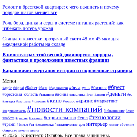
Ремонт в брестской квартире: с чего начинать и почему
порядок шагов меняет всё
Роль бора, цинка и серы в системе питания растений: как
избежать потерь урожая
Стандарт качества: прозрачный скотч 48 мм 45 мкм для
ежедневной работы на складе
В кинотеатрах этой весной доминируют хорроры,
фантастика и продолжения известных франшиз
Барановичи: очертания истории и сокровенные страницы
Метки
#брест
#беларусь
#бизнес
#apple
#Байнет
#банк
#digital
#барановичи
#деньги
#брестская_область
#война
#выставка
#ес
#вакансия
#гаи
#двери
#кино
#кризис
#маркетинг
#загадка
#зарплата
#иллюзия
#космос
#новости компаний
#образование
#недвижимость
#окна
#технологии
#строительство
#сша
#работа
#россия
#санкции
интерьер
#трамп
#экономика
дом
#фильм
#цт
#электричество
лизинг
обучение
общество
ремонт
цветы
© 2026 - Кинотеатр Октябрь. Все права защищены.