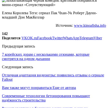
Елена Королева Теги: сериал Пак Чхан-Ук Роберт Дауни-
младший Дон МакКеллар
Источник:
www.kinoafisha.info
142
Поделится
VK
OK.ru
Facebook
Twitter
WhatsApp
Telegram
Viber
Предыдущая запись
7 корейских дорам с несколькими сезонами, которые
смотрятся на одном дыхании
Следующая запись
Отличная адаптация видеоигры: появились отзывы о сериале
Fallout
Вам также могут понравиться
Еще от автора
Современные технологии бетонирования повышают
надёжность строительства