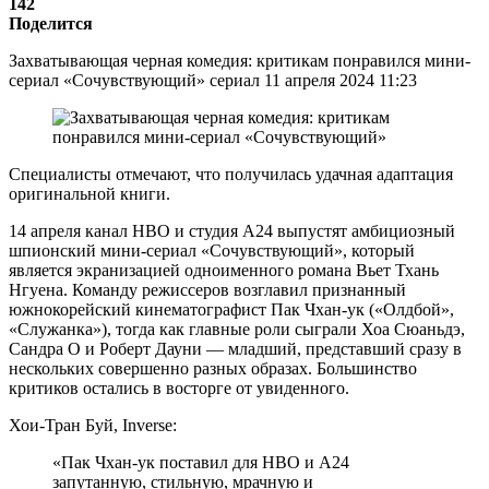
142
Поделится
Захватывающая черная комедия: критикам понравился мини-
сериал «Сочувствующий» сериал 11 апреля 2024 11:23
Специалисты отмечают, что получилась удачная адаптация
оригинальной книги.
14 апреля канал HBO и студия A24 выпустят амбициозный
шпионский мини-сериал «Сочувствующий», который
является экранизацией одноименного романа Вьет Тхань
Нгуена. Команду режиссеров возглавил признанный
южнокорейский кинематографист Пак Чхан-ук («Олдбой»,
«Служанка»), тогда как главные роли сыграли Хоа Сюаньдэ,
Сандра О и Роберт Дауни — младший, представший сразу в
нескольких совершенно разных образах. Большинство
критиков остались в восторге от увиденного.
Хои-Тран Буй, Inverse:
«Пак Чхан-ук поставил для HBO и A24
запутанную, стильную, мрачную и