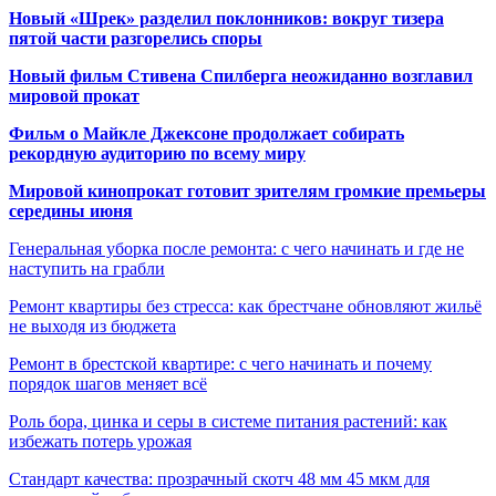
Новый «Шрек» разделил поклонников: вокруг тизера
пятой части разгорелись споры
Новый фильм Стивена Спилберга неожиданно возглавил
мировой прокат
Фильм о Майкле Джексоне продолжает собирать
рекордную аудиторию по всему миру
Мировой кинопрокат готовит зрителям громкие премьеры
середины июня
Генеральная уборка после ремонта: с чего начинать и где не
наступить на грабли
Ремонт квартиры без стресса: как брестчане обновляют жильё
не выходя из бюджета
Ремонт в брестской квартире: с чего начинать и почему
порядок шагов меняет всё
Роль бора, цинка и серы в системе питания растений: как
избежать потерь урожая
Стандарт качества: прозрачный скотч 48 мм 45 мкм для