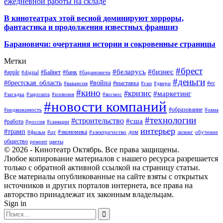
ежедневной работы на складе
В кинотеатрах этой весной доминируют хорроры,
фантастика и продолжения известных франшиз
Барановичи: очертания истории и сокровенные страницы
Метки
#брест
#беларусь
#бизнес
#apple
#Байнет
#банк
#digital
#барановичи
#деньги
#брестская_область
#война
#выставка
#ес
#вакансия
#гаи
#двери
#кино
#кризис
#маркетинг
#загадка
#зарплата
#иллюзия
#космос
#новости компаний
#образование
#недвижимость
#окна
#технологии
#строительство
#сша
#работа
#россия
#санкции
интерьер
#трамп
#экономика
дом
#фильм
#цт
#электричество
лизинг
обучение
общество
ремонт
цветы
© 2026 - Кинотеатр Октябрь. Все права защищены.
Любое копирование материалов с нашего ресурса разрешается
только с обратной активной ссылкой на страницу статьи.
Все материалы опубликованные на сайте взяты с открытых
источников и других порталов интернета, все права на
авторство принадлежат их законным владельцам.
Sign in