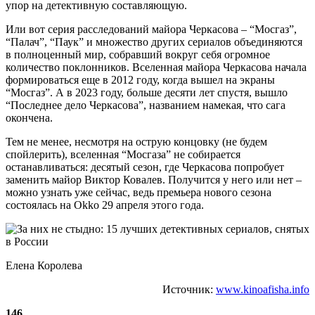
упор на детективную составляющую.
Или вот серия расследований майора Черкасова – “Мосгаз”,
“Палач”, “Паук” и множество других сериалов объединяются
в полноценный мир, собравший вокруг себя огромное
количество поклонников. Вселенная майора Черкасова начала
формироваться еще в 2012 году, когда вышел на экраны
“Мосгаз”. А в 2023 году, больше десяти лет спустя, вышло
“Последнее дело Черкасова”, названием намекая, что сага
окончена.
Тем не менее, несмотря на острую концовку (не будем
спойлерить), вселенная “Мосгаза” не собирается
останавливаться: десятый сезон, где Черкасова попробует
заменить майор Виктор Ковалев. Получится у него или нет –
можно узнать уже сейчас, ведь премьера нового сезона
состоялась на Okko 29 апреля этого года.
Елена Королева
Источник:
www.kinoafisha.info
146