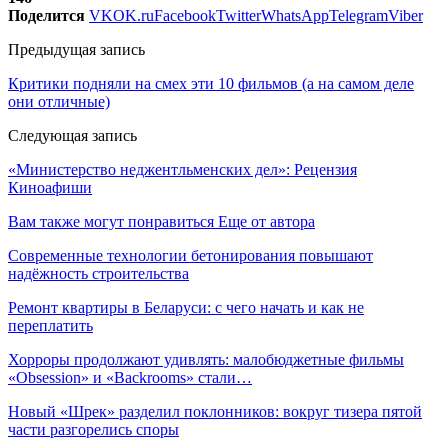
Поделится
VK
OK.ru
Facebook
Twitter
WhatsApp
Telegram
Viber
Предыдущая запись
Критики подняли на смех эти 10 фильмов (а на самом деле
они отличные)
Следующая запись
«Министерство неджентльменских дел»: Рецензия
Киноафиши
Вам также могут понравиться
Еще от автора
Современные технологии бетонирования повышают
надёжность строительства
Ремонт квартиры в Беларуси: с чего начать и как не
переплатить
Хорроры продолжают удивлять: малобюджетные фильмы
«Obsession» и «Backrooms» стали…
Новый «Шрек» разделил поклонников: вокруг тизера пятой
части разгорелись споры