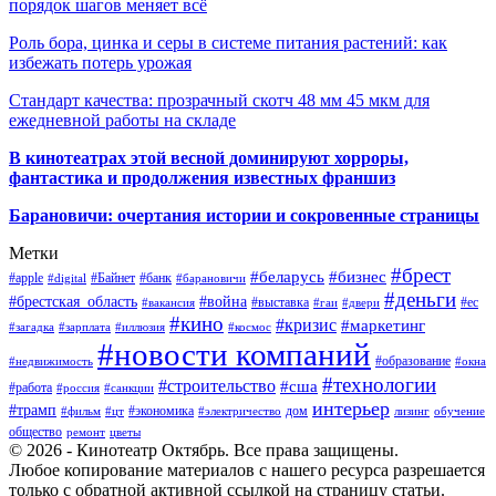
порядок шагов меняет всё
Роль бора, цинка и серы в системе питания растений: как
избежать потерь урожая
Стандарт качества: прозрачный скотч 48 мм 45 мкм для
ежедневной работы на складе
В кинотеатрах этой весной доминируют хорроры,
фантастика и продолжения известных франшиз
Барановичи: очертания истории и сокровенные страницы
Метки
#брест
#беларусь
#бизнес
#apple
#Байнет
#банк
#digital
#барановичи
#деньги
#брестская_область
#война
#выставка
#ес
#вакансия
#гаи
#двери
#кино
#кризис
#маркетинг
#загадка
#зарплата
#иллюзия
#космос
#новости компаний
#образование
#недвижимость
#окна
#технологии
#строительство
#сша
#работа
#россия
#санкции
интерьер
#трамп
#экономика
дом
#фильм
#цт
#электричество
лизинг
обучение
общество
ремонт
цветы
© 2026 - Кинотеатр Октябрь. Все права защищены.
Любое копирование материалов с нашего ресурса разрешается
только с обратной активной ссылкой на страницу статьи.