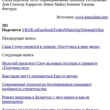
Дом Спенсер Харрисон Левин Майкл Бонини Таниша
Фигеруа
Источник:
www.kinoafisha.info
202
Поделится
VK
OK.ru
Facebook
Twitter
WhatsApp
Telegram
Viber
Предыдущая запись
Саша Стоун снимется в сериале «Постучись в мою дверь»
Следующая запись
Молодой президент Сноу на новых постерах к приквелу
«Голодных игр»
Вам также могут понравиться
Еще от автора
Современные технологии бетонирования повышают
надёжность строительства
Ремонт квартиры в Беларуси: с чего начать и как не
переплатить
Хорроры продолжают удивлять: малобюджетные фильмы