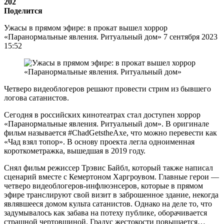
202
Поделится
Ужасы в прямом эфире: в прокат вышел хоррор
«Паранормальные явления. Ритуальный дом» 7 сентября 2023
15:52
Четверо видеоблогеров решают провести стрим из бывшего
логова сатанистов.
Сегодня в российских кинотеатрах стал доступен хоррор
«Паранормальные явления. Ритуальный дом». В оригинале
фильм называется #ChadGetstheAxe, что можно перевести как
«Чад взял топор». В основу проекта легла одноименная
короткометражка, вышедшая в 2019 году.
Снял фильм режиссер Трэвис Байбл, который также написал
сценарий вместе с Кемертоном Харгроувом. Главные герои —
четверо видеоблогеров-инфлюэнсеров, которые в прямом
эфире транслируют свой визит в заброшенное здание, некогда
являвшееся домом культа сатанистов. Однако на деле то, что
задумывалось как забава на потеху публике, оборачивается
страшной чертовщиной. Градус жестокости повышается…