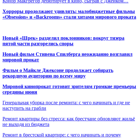
Конор Макгрегор дебютирует в кино, сыграв с Джейком…
Хорроры продолжают удивлять: малобюджетные фильмы
«Obsession» и «Backrooms» стали хитами мирового проката
Новый «Шрек» разделил поклонников: вокруг тизера
пятой части разгорелись споры
Новый фильм Стивена Спилберга неожиданно возглавил
мировой прокат
Фильм о Майкле Джексоне продолжает собирать
рекордную аудиторию по всему миру
Мировой кинопрокат готовит зрителям громкие премьеры
середины июня
Генеральная уборка после ремонта: с чего начинать и где не
наступить на грабли
Ремонт квартиры без стресса: как брестчане обновляют жильё
не выходя из бюджета
Ремонт в брестской квартире: с чего начинать и почему