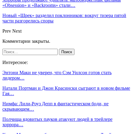
«Obsession» и «Backrooms» стали…
Новый «Шрек» разделил поклонников: вокруг тизера пятой
части разгорелись споры
Prev
Next
Комментарии закрыты.
Интересное:
Энтони Маки не уверен, что Сэм Уилсон готов стать
лидером…
Натали Портман и Джон Красински сыграют в новом фильме
Гая…
Нимфа: Лили-Роуз Депп в фантастическом боди, не
скрывающем…
Полчища ядовитых пауков атакуют людей в трейлере
хоррора…