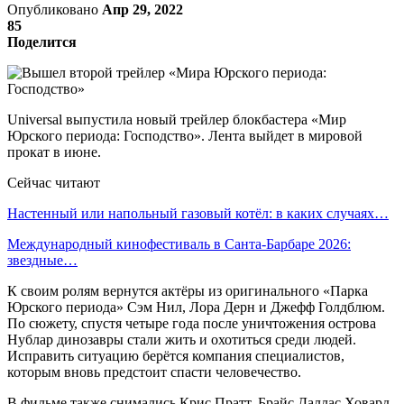
Опубликовано
Апр 29, 2022
85
Поделится
Universal выпустила новый трейлер блокбастера «Мир
Юрского периода: Господство». Лента выйдет в мировой
прокат в июне.
Сейчас читают
Настенный или напольный газовый котёл: в каких случаях…
Международный кинофестиваль в Санта-Барбаре 2026:
звездные…
К своим ролям вернутся актёры из оригинального «Парка
Юрского периода» Сэм Нил, Лора Дерн и Джефф Голдблюм.
По сюжету, спустя четыре года после уничтожения острова
Нублар динозавры стали жить и охотиться среди людей.
Исправить ситуацию берётся компания специалистов,
которым вновь предстоит спасти человечество.
В фильме также снимались Крис Пратт, Брайс Даллас Ховард,