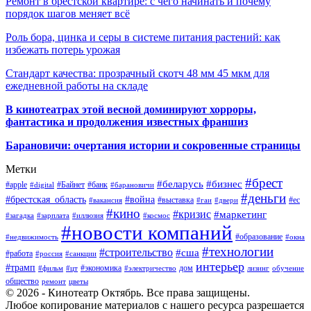
Ремонт в брестской квартире: с чего начинать и почему
порядок шагов меняет всё
Роль бора, цинка и серы в системе питания растений: как
избежать потерь урожая
Стандарт качества: прозрачный скотч 48 мм 45 мкм для
ежедневной работы на складе
В кинотеатрах этой весной доминируют хорроры,
фантастика и продолжения известных франшиз
Барановичи: очертания истории и сокровенные страницы
Метки
#брест
#беларусь
#бизнес
#apple
#Байнет
#банк
#digital
#барановичи
#деньги
#брестская_область
#война
#выставка
#ес
#вакансия
#гаи
#двери
#кино
#кризис
#маркетинг
#загадка
#зарплата
#иллюзия
#космос
#новости компаний
#образование
#недвижимость
#окна
#технологии
#строительство
#сша
#работа
#россия
#санкции
интерьер
#трамп
#экономика
дом
#фильм
#цт
#электричество
лизинг
обучение
общество
ремонт
цветы
© 2026 - Кинотеатр Октябрь. Все права защищены.
Любое копирование материалов с нашего ресурса разрешается