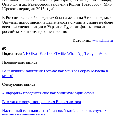
Омар Си и др. Режиссёром выступил Колин Треворроу («Мир
Юрского периода» 2015 года).
В России релиз «Господства» был намечен на 9 июня, однако
Universal приостановила деятельность студии в стране не фоне
военной спецоперации в Украине. Будет ли фильм показан в
российских кинотеатрах, неизвестно.
Источник:
www.film.ru
85
Поделится
VK
OK.ru
Facebook
Twitter
WhatsApp
Telegram
Viber
Предыдущая запись
Ваш лучший защитник Готэма: как менялся образ Бэтмена в
кино?
Следующая запись
«Эйфория» продлится еще как минимум один сезон
Вам также могут понравиться
Еще от автора
Настенный или напольный газовый котёл: в каких случаях