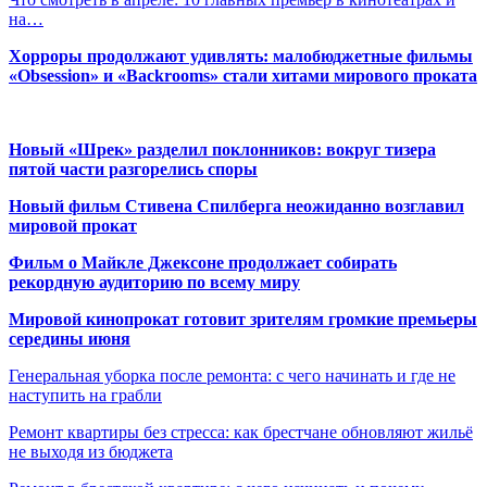
на…
Хорроры продолжают удивлять: малобюджетные фильмы
«Obsession» и «Backrooms» стали хитами мирового проката
Новый «Шрек» разделил поклонников: вокруг тизера
пятой части разгорелись споры
Новый фильм Стивена Спилберга неожиданно возглавил
мировой прокат
Фильм о Майкле Джексоне продолжает собирать
рекордную аудиторию по всему миру
Мировой кинопрокат готовит зрителям громкие премьеры
середины июня
Генеральная уборка после ремонта: с чего начинать и где не
наступить на грабли
Ремонт квартиры без стресса: как брестчане обновляют жильё
не выходя из бюджета