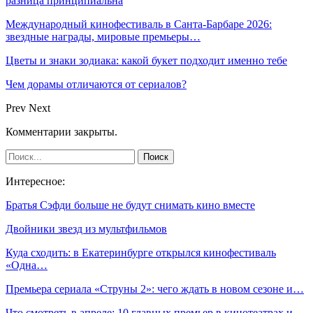
разница принципиальна
Международный кинофестиваль в Санта-Барбаре 2026:
звездные награды, мировые премьеры…
Цветы и знаки зодиака: какой букет подходит именно тебе
Чем дорамы отличаются от сериалов?
Prev
Next
Комментарии закрыты.
Интересное:
Братья Сэфди больше не будут снимать кино вместе
Двойники звезд из мультфильмов
Куда сходить: в Екатеринбурге открылся кинофестиваль
«Одна…
Премьера сериала «Струны 2»: чего ждать в новом сезоне и…
Что смотреть в апреле: 10 главных премьер в кинотеатрах и