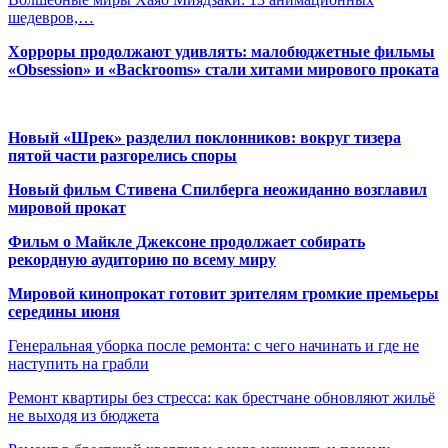
шедевров,…
Хорроры продолжают удивлять: малобюджетные фильмы
«Obsession» и «Backrooms» стали хитами мирового проката
Новый «Шрек» разделил поклонников: вокруг тизера
пятой части разгорелись споры
Новый фильм Стивена Спилберга неожиданно возглавил
мировой прокат
Фильм о Майкле Джексоне продолжает собирать
рекордную аудиторию по всему миру
Мировой кинопрокат готовит зрителям громкие премьеры
середины июня
Генеральная уборка после ремонта: с чего начинать и где не
наступить на грабли
Ремонт квартиры без стресса: как брестчане обновляют жильё
не выходя из бюджета