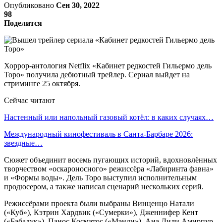
Опубликовано
Сен 30, 2022
98
Поделится
Хоррор-антология Netflix «Кабинет редкостей Гильермо дель
Торо» получила дебютный трейлер. Сериал выйдет на
стриминге 25 октября.
Сейчас читают
Настенный или напольный газовый котёл: в каких случаях…
Международный кинофестиваль в Санта-Барбаре 2026:
звездные…
Сюжет объединит восемь пугающих историй, вдохновлённых
творчеством «оскароносного» режиссёра «Лабиринта фавна»
и «Формы воды». Дель Торо выступил исполнительным
продюсером, а также написал сценарий нескольких серий.
Режиссёрами проекта были выбраны Винценцо Натали
(«Куб»), Кэтрин Хардвик («Сумерки»), Дженнифер Кент
(«Бабадук»), Панос Косматос («Мэнди»), Ана Лили Амирпур