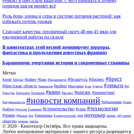
Ремонт в брестской квартире: с чего начинать и почему
порядок шагов меняет всё
Роль бора, цинка и серы в системе питания растений: как
избежать потерь урожая
Стандарт качества: прозрачный скотч 48 мм 45 мкм для
ежедневной работы на складе
В кинотеатрах этой весной доминируют хорроры,
фантастика и продолжения известных франшиз
Барановичи: очертания истории и сокровенные страницы
Метки
#брест
#беларусь
#бизнес
#apple
#Байнет
#банк
#digital
#барановичи
#деньги
#брестская_область
#война
#выставка
#ес
#вакансия
#гаи
#двери
#кино
#кризис
#маркетинг
#загадка
#зарплата
#иллюзия
#космос
#новости компаний
#образование
#недвижимость
#окна
#технологии
#строительство
#сша
#работа
#россия
#санкции
интерьер
#трамп
#экономика
дом
#фильм
#цт
#электричество
лизинг
обучение
общество
ремонт
цветы
© 2026 - Кинотеатр Октябрь. Все права защищены.
Любое копирование материалов с нашего ресурса разрешается