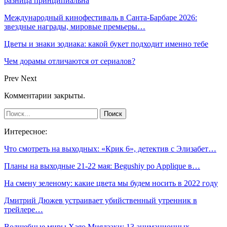
разница принципиальна
Международный кинофестиваль в Санта-Барбаре 2026:
звездные награды, мировые премьеры…
Цветы и знаки зодиака: какой букет подходит именно тебе
Чем дорамы отличаются от сериалов?
Prev
Next
Комментарии закрыты.
Интересное:
Что смотреть на выходных: «Крик 6», детектив с Элизабет…
Планы на выходные 21-22 мая: Begushiy po Applique в…
На смену зеленому: какие цвета мы будем носить в 2022 году
Дмитрий Дюжев устраивает убийственный утренник в
трейлере…
Волшебные миры Хаяо Миядзаки: 13 анимационных