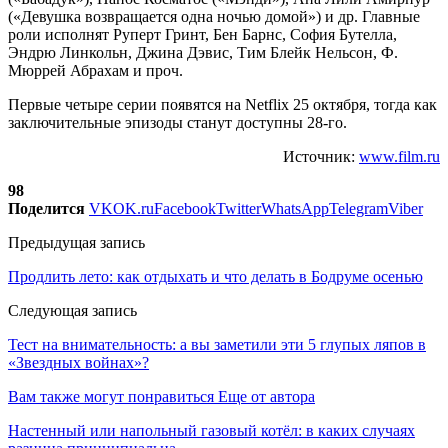
(«Девушка возвращается одна ночью домой») и др. Главные
роли исполнят Руперт Гринт, Бен Барнс, София Бутелла,
Эндрю Линкольн, Джина Дэвис, Тим Блейк Нельсон, Ф.
Мюррей Абрахам и проч.
Первые четыре серии появятся на Netflix 25 октября, тогда как
заключительные эпизоды станут доступны 28-го.
Источник:
www.film.ru
98
Поделится
VK
OK.ru
Facebook
Twitter
WhatsApp
Telegram
Viber
Предыдущая запись
Продлить лето: как отдыхать и что делать в Бодруме осенью
Следующая запись
Тест на внимательность: а вы заметили эти 5 глупых ляпов в
«Звездных войнах»?
Вам также могут понравиться
Еще от автора
Настенный или напольный газовый котёл: в каких случаях