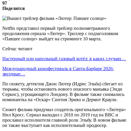
97
Поделится
Netflix представил первый трейлер полнометражного
продолжения сериала «Лютер». Триллер с подзаголовком
«Павшее солнце» выйдет на стриминге 10 марта.
Сейчас читают
Настенный или напольный газовый котёл: в каких случаях…
Международный кинофестиваль в Санта-Барбаре 2026:
звездные…
По сюжету, детектив Джон Лютер (Идрис Эльба) сбегает из
тюрьмы, чтобы остановить нового опасного маньяка (Энди
Серкис), угрощающего Лондону. В фильме также снимались
номинантка на «Оскар»
Синтия Эриво и Дермот Краули.
Сюжет фильма придумал создатель оригинального «Лютера»
Нил Кросс. Сериал выходил с 2010 по 2019 год на BBC и
прославил исполнителя главной роли Эльбу. В новом фильме
он также выступает как исполнительный продюсер.