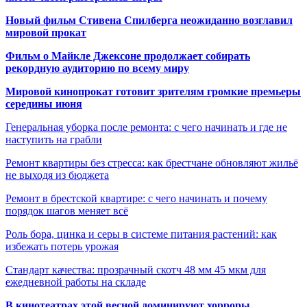
Новый фильм Стивена Спилберга неожиданно возглавил
мировой прокат
Фильм о Майкле Джексоне продолжает собирать
рекордную аудиторию по всему миру
Мировой кинопрокат готовит зрителям громкие премьеры
середины июня
Генеральная уборка после ремонта: с чего начинать и где не
наступить на грабли
Ремонт квартиры без стресса: как брестчане обновляют жильё
не выходя из бюджета
Ремонт в брестской квартире: с чего начинать и почему
порядок шагов меняет всё
Роль бора, цинка и серы в системе питания растений: как
избежать потерь урожая
Стандарт качества: прозрачный скотч 48 мм 45 мкм для
ежедневной работы на складе
В кинотеатрах этой весной доминируют хорроры,