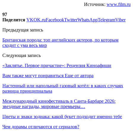
Источник:
www.film.ru
97
Поделится
VK
OK.ru
Facebook
Twitter
WhatsApp
Telegram
Viber
Предыдущая запись
Британская порода: топ английских актеров, по которым
сходит с ума весь мир
Следующая запись
«Заклятье. Первое причастие»: Рецензия Киноафиши
Вам также могут понравиться
Еще от автора
Настенный или напольный газовый котёл: в каких случаях
разница принципиальна
Международный кинофестиваль в Санта-Барбаре 2026:
звездные награды, мировые премьеры…
Цветы и знаки зодиака: какой букет подходит именно тебе
Чем дорамы отличаются от сериалов?