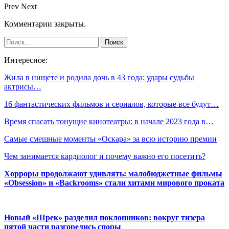
Prev
Next
Комментарии закрыты.
Интересное:
Жила в нищете и родила дочь в 43 года: удары судьбы
актрисы…
16 фантастических фильмов и сериалов, которые все будут…
Время спасать тонущие кинотеатры: в начале 2023 года в…
Самые смешные моменты «Оскара» за всю историю премии
Чем занимается кардиолог и почему важно его посетить?
Хорроры продолжают удивлять: малобюджетные фильмы
«Obsession» и «Backrooms» стали хитами мирового проката
Новый «Шрек» разделил поклонников: вокруг тизера
пятой части разгорелись споры