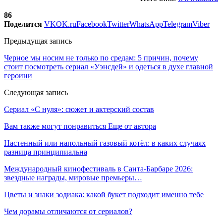
86
Поделится
VK
OK.ru
Facebook
Twitter
WhatsApp
Telegram
Viber
Предыдущая запись
Черное мы носим не только по средам: 5 причин, почему
стоит посмотреть сериал «Уэнсдей» и одеться в духе главной
героини
Следующая запись
Сериал «С нуля»: сюжет и актерский состав
Вам также могут понравиться
Еще от автора
Настенный или напольный газовый котёл: в каких случаях
разница принципиальна
Международный кинофестиваль в Санта-Барбаре 2026:
звездные награды, мировые премьеры…
Цветы и знаки зодиака: какой букет подходит именно тебе
Чем дорамы отличаются от сериалов?