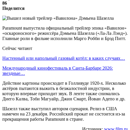
86
Поделится
Paramount выпустила официальный трейлер эпика «Вавилон»
«оскароносного» режиссёра Дэмьена Шазелла («Ла-Ла Лэнд»).
Главные роли в фильме исполнили Марго Робби и Брэд Питт.
Сейчас читают
Настенный или напольный газовый котёл: в каких случаях…
Международный кинофестиваль в Санта-Барбаре 2026:
звездные…
Действие картины происходит в Голливуде 1920-х. Несколько
актёров пытаются выжить в безжалостной индустрии, в
которую впервые приходит звук. В ленте также снимались
Диего Калва, Тоби Магуайр, Джин Смарт, Йован Адепо и др.
Шазелл также выступил автором сценария. Релиз в США
намечен на 23 декабря. Российский прокат не состоится из-за
прекращения работы Paramount в стране.
Источник:
www.film.ru