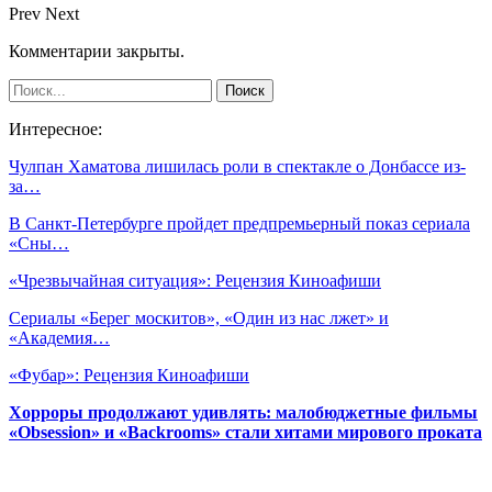
Prev
Next
Комментарии закрыты.
Интересное:
Чулпан Хаматова лишилась роли в спектакле о Донбассе из-
за…
В Санкт-Петербурге пройдет предпремьерный показ сериала
«Сны…
«Чрезвычайная ситуация»: Рецензия Киноафиши
Сериалы «Берег москитов», «Один из нас лжет» и
«Академия…
«Фубар»: Рецензия Киноафиши
Хорроры продолжают удивлять: малобюджетные фильмы
«Obsession» и «Backrooms» стали хитами мирового проката