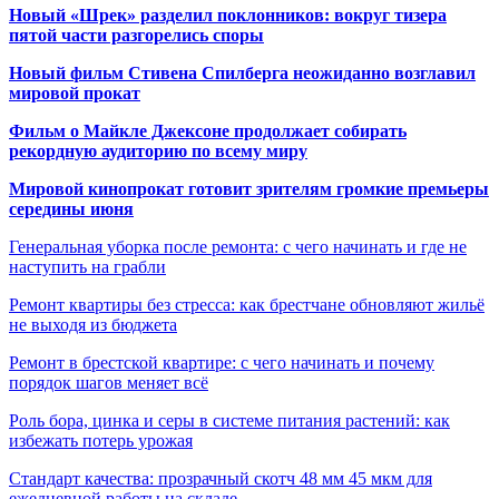
Новый «Шрек» разделил поклонников: вокруг тизера
пятой части разгорелись споры
Новый фильм Стивена Спилберга неожиданно возглавил
мировой прокат
Фильм о Майкле Джексоне продолжает собирать
рекордную аудиторию по всему миру
Мировой кинопрокат готовит зрителям громкие премьеры
середины июня
Генеральная уборка после ремонта: с чего начинать и где не
наступить на грабли
Ремонт квартиры без стресса: как брестчане обновляют жильё
не выходя из бюджета
Ремонт в брестской квартире: с чего начинать и почему
порядок шагов меняет всё
Роль бора, цинка и серы в системе питания растений: как
избежать потерь урожая
Стандарт качества: прозрачный скотч 48 мм 45 мкм для
ежедневной работы на складе