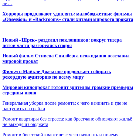
ли…
Хорроры продолжают удивлять: малобюджетные фильмы
«Obsession» и «Backrooms» стали хитами мирового проката
Новый «Шрек» разделил поклонников: вокруг тизера
пятой части разгорелись споры
Новый фильм Стивена Спилберга неожиданно возглавил
мировой прокат
Фильм о Майкле Джексоне продолжает собирать
рекордную аудиторию по всему миру
Мировой кинопрокат готовит зрителям громкие премьеры
середины июня
Генеральная уборка после ремонта: с чего начинать и где не
наступить на грабли
Ремонт квартиры без стресса: как брестчане обновляют жильё
не выходя из бюджета
Ремонт в брестской квартире: с чего начинать и почему