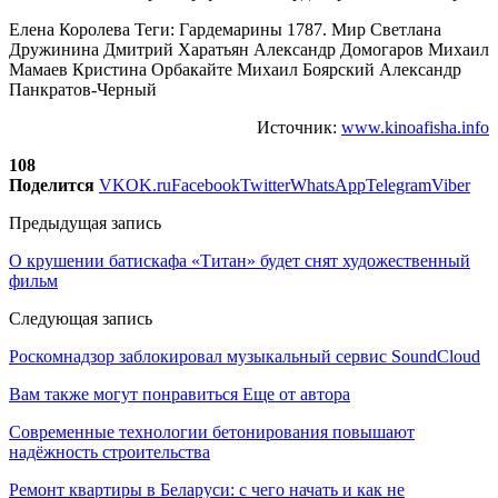
Елена Королева Теги: Гардемарины 1787. Мир Светлана
Дружинина Дмитрий Харатьян Александр Домогаров Михаил
Мамаев Кристина Орбакайте Михаил Боярский Александр
Панкратов-Черный
Источник:
www.kinoafisha.info
108
Поделится
VK
OK.ru
Facebook
Twitter
WhatsApp
Telegram
Viber
Предыдущая запись
О крушении батискафа «Титан» будет снят художественный
фильм
Следующая запись
Роскомнадзор заблокировал музыкальный сервис SoundCloud
Вам также могут понравиться
Еще от автора
Современные технологии бетонирования повышают
надёжность строительства
Ремонт квартиры в Беларуси: с чего начать и как не