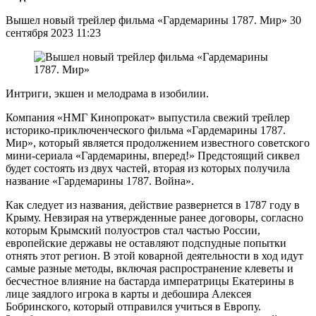
Вышел новый трейлер фильма «Гардемарины 1787. Мир» 30
сентября 2023 11:23
Интриги, экшен и мелодрама в изобилии.
Компания «НМГ Кинопрокат» выпустила свежий трейлер
историко-приключенческого фильма «Гардемарины 1787.
Мир», который является продолжением известного советского
мини-сериала «Гардемарины, вперед!» Предстоящий сиквел
будет состоять из двух частей, вторая из которых получила
название «Гардемарины 1787. Война».
Как следует из названия, действие развернется в 1787 году в
Крыму. Невзирая на утвержденные ранее договоры, согласно
которым Крымский полуостров стал частью России,
европейские державы не оставляют подспудные попытки
отнять этот регион. В этой коварной деятельности в ход идут
самые разные методы, включая распространение клеветы и
бесчестное влияние на бастарда императрицы Екатерины в
лице заядлого игрока в карты и дебошира Алексея
Бобринского, который отправился учиться в Европу.