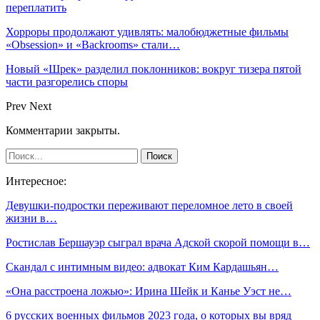
переплатить
Хорроры продолжают удивлять: малобюджетные фильмы
«Obsession» и «Backrooms» стали…
Новый «Шрек» разделил поклонников: вокруг тизера пятой
части разгорелись споры
Prev
Next
Комментарии закрыты.
Интересное:
Девушки-подростки переживают переломное лето в своей
жизни в…
Ростислав Бершауэр сыграл врача Адской скорой помощи в…
Скандал с интимным видео: адвокат Ким Кардашьян…
«Она расстроена ложью»: Ирина Шейк и Канье Уэст не…
6 русских военных фильмов 2023 года, о которых вы вряд