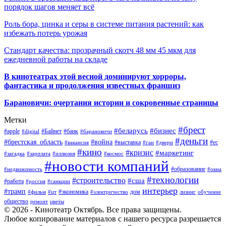
порядок шагов меняет всё
Роль бора, цинка и серы в системе питания растений: как
избежать потерь урожая
Стандарт качества: прозрачный скотч 48 мм 45 мкм для
ежедневной работы на складе
В кинотеатрах этой весной доминируют хорроры,
фантастика и продолжения известных франшиз
Барановичи: очертания истории и сокровенные страницы
Метки
#брест
#беларусь
#бизнес
#apple
#Байнет
#банк
#digital
#барановичи
#деньги
#брестская_область
#война
#выставка
#ес
#вакансия
#гаи
#двери
#кино
#кризис
#маркетинг
#загадка
#зарплата
#иллюзия
#космос
#новости компаний
#образование
#недвижимость
#окна
#технологии
#строительство
#сша
#работа
#россия
#санкции
интерьер
#трамп
#экономика
дом
#фильм
#цт
#электричество
лизинг
обучение
общество
ремонт
цветы
© 2026 - Кинотеатр Октябрь. Все права защищены.
Любое копирование материалов с нашего ресурса разрешается