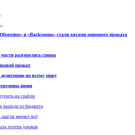
…
е…
session» и «Backrooms» стали хитами мирового проката
 части разгорелись споры
ировой прокат
 аудиторию по всему миру
середины июня
ступить на грабли
не выходя из бюджета
к шагов меняет всё
жать потерь урожая