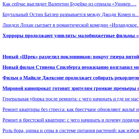
Как сейчас выглядит Валентин Будейко из сериала «Универ.…
Брутальный Остин Батлер разрывается между Джоди Комер и
Линдси Лохан сыграет в романтической комедии «Ирландско
Хорроры продолжают удивлять: малобюджетные фильмы «Ob
Новый «Шрек» разделил поклонников: вокруг тизера пятой
Новый фильм Стивена Спилберга неожиданно возглавил м
Фильм о Майкле Джексоне продолжает собирать рекордную
Мировой кинопрокат готовит зрителям громкие премьеры 
Генеральная уборка после ремонта: с чего начинать и где не на
Ремонт квартиры без стресса: как брестчане обновляют жильё 
Ремонт в брестской квартире: с чего начинать и почему порядо
Роль бора, цинка и серы в системе питания растений: как избе