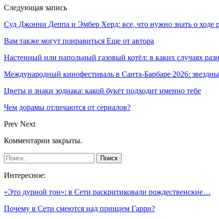
Следующая запись
Суд Джонни Деппа и Эмбер Херд: все, что нужно знать о ходе 
Вам также могут понравиться
Еще от автора
Настенный или напольный газовый котёл: в каких случаях ра
Международный кинофестиваль в Санта-Барбаре 2026: звездн
Цветы и знаки зодиака: какой букет подходит именно тебе
Чем дорамы отличаются от сериалов?
Prev
Next
Комментарии закрыты.
Интересное:
«Это дурной тон»: в Сети раскритиковали рождественские…
Почему в Сети смеются над принцем Гарри?