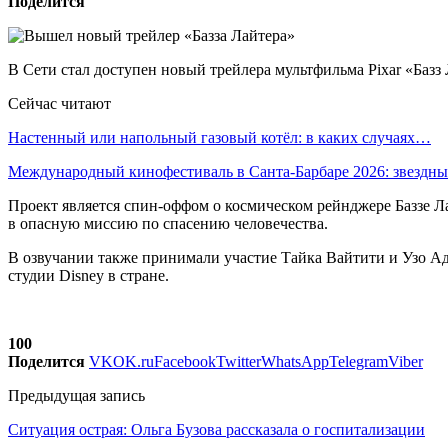
Поделится
В Сети стал доступен новый трейлера мультфильма Pixar «Базз
Сейчас читают
Настенный или напольный газовый котёл: в каких случаях…
Международный кинофестиваль в Санта-Барбаре 2026: звездн
Проект является спин-оффом о космическом рейнджере Баззе Л
в опасную миссию по спасению человечества.
В озвучании также принимали участие Тайка Вайтити и Узо Аду
студии Disney в стране.
100
Поделится
VK
OK.ru
Facebook
Twitter
WhatsApp
Telegram
Viber
Предыдущая запись
Ситуация острая: Ольга Бузова рассказала о госпитализации