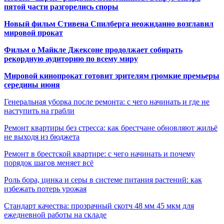
пятой части разгорелись споры
Новый фильм Стивена Спилберга неожиданно возглавил
мировой прокат
Фильм о Майкле Джексоне продолжает собирать
рекордную аудиторию по всему миру
Мировой кинопрокат готовит зрителям громкие премьеры
середины июня
Генеральная уборка после ремонта: с чего начинать и где не
наступить на грабли
Ремонт квартиры без стресса: как брестчане обновляют жильё
не выходя из бюджета
Ремонт в брестской квартире: с чего начинать и почему
порядок шагов меняет всё
Роль бора, цинка и серы в системе питания растений: как
избежать потерь урожая
Стандарт качества: прозрачный скотч 48 мм 45 мкм для
ежедневной работы на складе