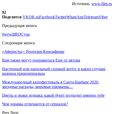
Источник:
www.film.ru
92
Поделится
VK
OK.ru
Facebook
Twitter
WhatsApp
Telegram
Viber
Предыдущая запись
#wewillROCyou
Следующая запись
«Аферисты»: Рецензия Киноафиши
Вам также могут понравиться
Еще от автора
Настенный или напольный газовый котёл: в каких случаях
разница принципиальна
Международный кинофестиваль в Санта-Барбаре 2026:
звездные награды, мировые премьеры…
Цветы и знаки зодиака: какой букет подходит именно тебе
Чем дорамы отличаются от сериалов?
Prev
Next