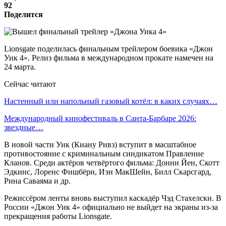
92
Поделится
Lionsgate поделилась финальным трейлером боевика «Джон
Уик 4». Релиз фильма в международном прокате намечен на
24 марта.
Сейчас читают
Настенный или напольный газовый котёл: в каких случаях…
Международный кинофестиваль в Санта-Барбаре 2026:
звездные…
В новой части Уик (Киану Ривз) вступит в масштабное
противостояние с криминальным синдикатом Правление
Кланов. Среди актёров четвёртого фильма: Донни Йен, Скотт
Эдкинс, Лоренс Фишбёрн, Иэн МакШейн, Билл Скарсгард,
Рина Саваяма и др.
Режиссёром ленты вновь выступил каскадёр Чэд Стахелски. В
России «Джон Уик 4» официально не выйдет на экраны из-за
прекращения работы Lionsgate.