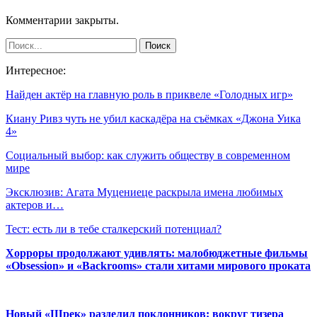
Комментарии закрыты.
Интересное:
Найден актёр на главную роль в приквеле «Голодных игр»
Киану Ривз чуть не убил каскадёра на съёмках «Джона Уика
4»
Социальный выбор: как служить обществу в современном
мире
Эксклюзив: Агата Муцениеце раскрыла имена любимых
актеров и…
Тест: есть ли в тебе сталкерский потенциал?
Хорроры продолжают удивлять: малобюджетные фильмы
«Obsession» и «Backrooms» стали хитами мирового проката
Новый «Шрек» разделил поклонников: вокруг тизера