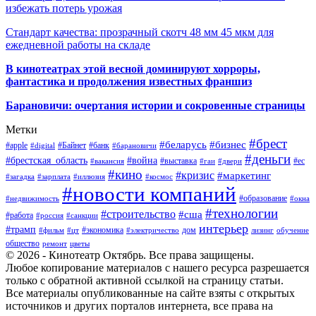
избежать потерь урожая
Стандарт качества: прозрачный скотч 48 мм 45 мкм для
ежедневной работы на складе
В кинотеатрах этой весной доминируют хорроры,
фантастика и продолжения известных франшиз
Барановичи: очертания истории и сокровенные страницы
Метки
#брест
#беларусь
#бизнес
#apple
#Байнет
#банк
#digital
#барановичи
#деньги
#брестская_область
#война
#выставка
#ес
#вакансия
#гаи
#двери
#кино
#кризис
#маркетинг
#загадка
#зарплата
#иллюзия
#космос
#новости компаний
#образование
#недвижимость
#окна
#технологии
#строительство
#сша
#работа
#россия
#санкции
интерьер
#трамп
#экономика
дом
#фильм
#цт
#электричество
лизинг
обучение
общество
ремонт
цветы
© 2026 - Кинотеатр Октябрь. Все права защищены.
Любое копирование материалов с нашего ресурса разрешается
только с обратной активной ссылкой на страницу статьи.
Все материалы опубликованные на сайте взяты с открытых
источников и других порталов интернета, все права на