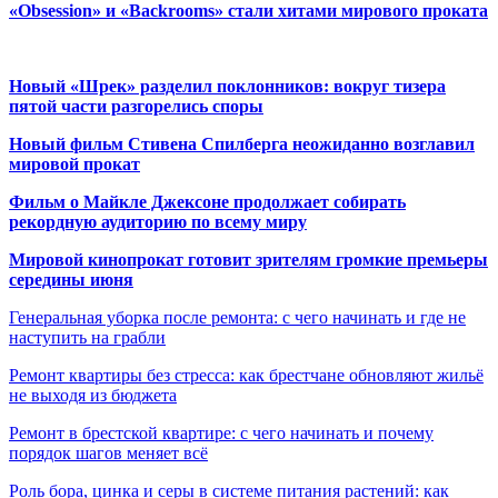
«Obsession» и «Backrooms» стали хитами мирового проката
Новый «Шрек» разделил поклонников: вокруг тизера
пятой части разгорелись споры
Новый фильм Стивена Спилберга неожиданно возглавил
мировой прокат
Фильм о Майкле Джексоне продолжает собирать
рекордную аудиторию по всему миру
Мировой кинопрокат готовит зрителям громкие премьеры
середины июня
Генеральная уборка после ремонта: с чего начинать и где не
наступить на грабли
Ремонт квартиры без стресса: как брестчане обновляют жильё
не выходя из бюджета
Ремонт в брестской квартире: с чего начинать и почему
порядок шагов меняет всё
Роль бора, цинка и серы в системе питания растений: как