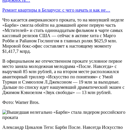
надёжность…
Ремонт квартиры в Беларуси: с чего начать и как не…
Что касается американского проката, то на минувшей неделе
«Барби» смогла обойти на домашней арене первую часть
«Мстителей» и стать одиннадцатым фильмом в чарте самых
кассовый релизов США — сейчас в активе хита с Марго
Робби и Райаном Гослингом в главных ролях $625,9 млн.
Мировой бокс-офис составляет к настоящему моменту
$1,417,7 млрд.
В официальном же отечественном прокате условное первое
место заняла молодежная мелодрама «После. Навсегда» с
выручкой 85 млн рублей, а на втором месте расположился
авантюрный триллер «Искусство по понятиям» с Умой
Турман и Сэмюэлом Л.Джексоном — 19 млн за выходные.
Дальше по списку идет нашумевший драматический экшен с
Джимом Кэвизелом «Звук свободы» — 13 млн рублей.
Фото: Warner Bros.
Александр Цикалов Теги: Барби После. Навсегда Искусство