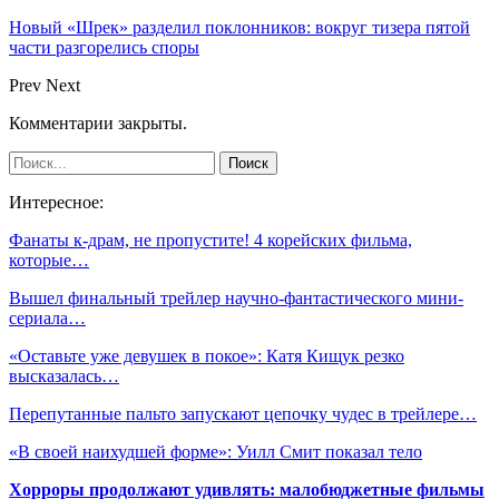
Новый «Шрек» разделил поклонников: вокруг тизера пятой
части разгорелись споры
Prev
Next
Комментарии закрыты.
Интересное:
Фанаты к-драм, не пропустите! 4 корейских фильма,
которые…
Вышел финальный трейлер научно-фантастического мини-
сериала…
«Оставьте уже девушек в покое»: Катя Кищук резко
высказалась…
Перепутанные пальто запускают цепочку чудес в трейлере…
«В своей наихудшей форме»: Уилл Смит показал тело
Хорроры продолжают удивлять: малобюджетные фильмы