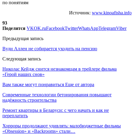
по понятиям
Источник:
www.kinoafisha.info
93
Поделится
VK
OK.ru
Facebook
Twitter
WhatsApp
Telegram
Viber
Предыдущая запись
Вуди Аллен не собирается уходить на пенсию
Следующая запись
Николас Кейдж снится незнакомцам в трейлере фильма
«Герой наших снов»
Вам также могут понравиться
Еще от автора
Современные технологии бетонирования повышают
надёжность строительства
Ремонт квартиры в Беларуси: с чего начать и как не
переплатить
Хорроры продолжают удивлять: малобюджетные фильмы
«Obsession» и «Backrooms» стали…