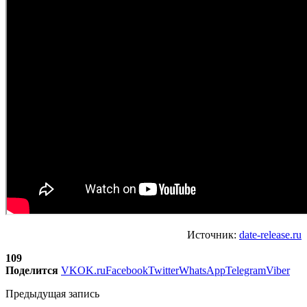
Источник:
date-release.ru
109
Поделится
VK
OK.ru
Facebook
Twitter
WhatsApp
Telegram
Viber
Предыдущая запись