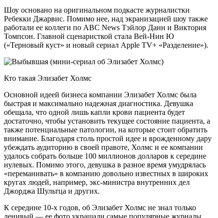
Шоу основано на оригинальном подкасте журналистки
Ребекки Джарвис. Помимо нее, над экранизацией шоу также
работали ее коллеги по ABC News Тэйлор Данн и Виктория
Томпсон. Главной сценаристкой стала Вей-Нин Ю
(«Терновый куст» и новый сериал Apple TV+ «Разделение»).
Кто такая Элизабет Холмс
Основной идеей бизнеса компании Элизабет Холмс была
быстрая и максимально надежная диагностика. Девушка
обещала, что одной лишь капли крови пациента будет
достаточно, чтобы установить текущее состояние пациента, а
также потенциальные патологии, на которые стоит обратить
внимание. Благодаря столь простой идее и врожденному дару
убеждать аудиторию в своей правоте, Холмс и ее компании
удалось собрать больше 100 миллионов долларов к середине
нулевых. Помимо этого, девушка в разное время умудрялась
«переманивать» в компанию довольно известных в широких
кругах людей, например, экс-министра внутренних дел
Джорджа Шультца и других.
К середине 10-х годов, об Элизабет Холмс не знал только
ленивый — ее фото украшали самые популярные журналы