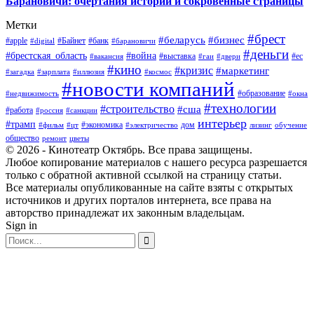
Барановичи: очертания истории и сокровенные страницы
Метки
#брест
#беларусь
#бизнес
#apple
#Байнет
#банк
#digital
#барановичи
#деньги
#брестская_область
#война
#выставка
#ес
#вакансия
#гаи
#двери
#кино
#кризис
#маркетинг
#загадка
#зарплата
#иллюзия
#космос
#новости компаний
#образование
#недвижимость
#окна
#технологии
#строительство
#сша
#работа
#россия
#санкции
интерьер
#трамп
#экономика
дом
#фильм
#цт
#электричество
лизинг
обучение
общество
ремонт
цветы
© 2026 - Кинотеатр Октябрь. Все права защищены.
Любое копирование материалов с нашего ресурса разрешается
только с обратной активной ссылкой на страницу статьи.
Все материалы опубликованные на сайте взяты с открытых
источников и других порталов интернета, все права на
авторство принадлежат их законным владельцам.
Sign in