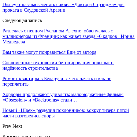
Disney отказалась менять сиквел «Доктора Стрэнджа» для
проката в Саудовской Аравии
Следующая запись
Развелась с певцом Русланом Алехно, обвенчалась с
миллионером из Франции: как живет звезда «6 кадров» Ирина
Медведева
Вам также могут понравиться
Еще от автора
Современные технологии бетонирования повышают
надёжность строительства
Ремонт квартиры в Беларуси: с чего начать и как не
переплатить
Хорроры продолжают удивлять: малобюджетные фильмы
«Obsession» и «Backrooms» стали…
Новый «Шрек» разделил поклонников: вокруг тизера пятой
части разгорелись споры
Prev
Next
Комментарии закрыты.