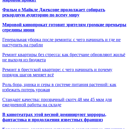
Фильм о Майкле Джексоне продолжает собирать
рекордную аудиторию по всему миру
Мировой кинопрокат готовит зрителям громкие премьеры
середины июня
Генеральная уборка после ремонта: с чего начинать и где не
наступить на грабли
Ремонт квартиры без стресса: как брестчане обновляют жильё
не выходя из бюджета
Ремонт в брестской квартире: с чего начинать и почему
порядок шагов меняет всё
Роль бора, цинка и серы в системе питания растений: как
избежать потерь урожая
Стандарт качества: прозрачный скотч 48 мм 45 мкм для
ежедневной работы на складе
В кинотеатрах этой весной доминируют хорроры,
фантастика и продолжения известных франшиз