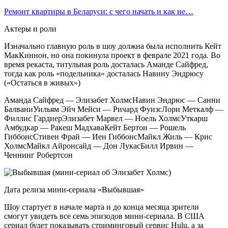
Ремонт квартиры в Беларуси: с чего начать и как не…
Актеры и роли
Изначально главную роль в шоу должна была исполнить Кейт
МакКиннон, но она покинула проект в феврале 2021 года. Во
время рекаста, титульная роль досталась Аманде Сайфред,
тогда как роль «подельника» досталась Навину Эндрюсу
(«Остаться в живых»)
Аманда Сайфред — Элизабет ХолмсНавин Эндрюс — Санни
БалваниУильям Эйч Мейси — Ричард ФуизсЛори Меткалф —
Филлис ГарднерЭлизабет Марвел — Ноель ХолмсУткарш
Амбудкар — Ракеш МадхаваКейт Бертон — Рошель
ГиббонсСтивен Фрай — Иен ГиббонсМайкл Жиль — Крис
ХолмсМайкл Айронсайд — Дон ЛукасБилл Ирвин —
Ченнинг Робертсон
Дата релиза мини-сериала «Выбывшая»
Шоу стартует в начале марта и до конца месяца зрители
смогут увидеть все семь эпизодов мини-сериала. В США
сериал будет показывать стриминговый сервис Hulu, а за