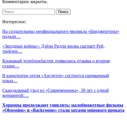
Комментарии закрыты.
Интересное:
На создательниц неофициального мюзикла «Бриджертоны»
подали…
«Звездные войны»: Дэйзи Ридли вновь сыграет Рей,
трейлер…
Кровавый телеблокбастер: появились отзывы о втором
сезоне…
В кинотеатре отеля «Англетер» состоится премьерный
показ…
Скандальный уход из «Современника», 39 лет с одной
женщиной:…
Хорроры продолжают удивлять: малобюджетные фильмы
«Obsession» и «Backrooms» стали хитами мирового проката