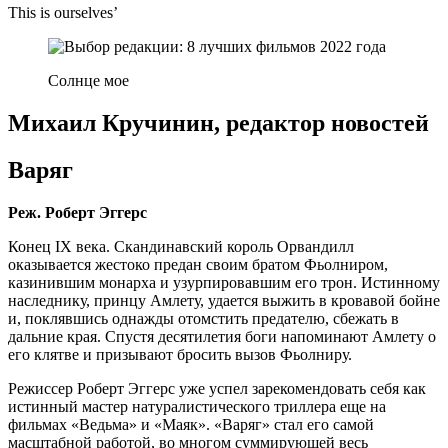
This is ourselves’
Солнце мое
Михаил Кручинин, редактор новостей
Варяг
Реж. Роберт Эггерс
Конец IX века. Скандинавский король Орвандилл
оказывается жестоко предан своим братом Фьолниром,
казинившим монарха и узурпировавшим его трон. Истинному
наследнику, принцу Амлету, удается выжить в кровавой бойне
и, поклявшись однажды отомстить предателю, сбежать в
дальние края. Спустя десятилетия боги напоминают Амлету о
его клятве и призывают бросить вызов Фьолниру.
Режиссер Роберт Эггерс уже успел зарекомендовать себя как
истинный мастер натуралистического триллера еще на
фильмах «Ведьма» и «Маяк». «Варяг» стал его самой
масштабной работой, во многом суммирующей весь