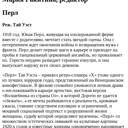
Перл
Реж. Тай Уэст
1918 год. Юная Перл, живущая на изолированной ферме
вместе с родителями, мечтает стать звездой сцены. Она с
нетерпением ждет окончания войны и возвращения мужа с
фронта. Перл делает первые шаги в карьере и приходит на
пробы в танцевальный церковный ансамбль, но проваливает
их. Горесть неудачи разъедает героиню изнутри, и она
выпускает наружу всех своих демонов.
«Перл» Тая Уэста – приквел ретро-слэшера «Х» (тоже одного
из лучших хорроров года), представленный на Венецианском
кинофестивале. В фильме спокойно уживаются личная драма
о несложившейся карьере артистки, жестокая версия
«Волшебника из страны Оз», в которой Дороти не удается
«сбежать», а ее мечты разбиваются о реальность, кровавые
ужасы, ставшие следствием изоляции и ограничений, и
мощный социальный подтекст о разрушенной жизни
женщины, судьбу которой определяют мужчины. «Перл» со
множеством эстетических оммажей на культовые картины
1920-х годов и известные хорроры одновременно напоминает