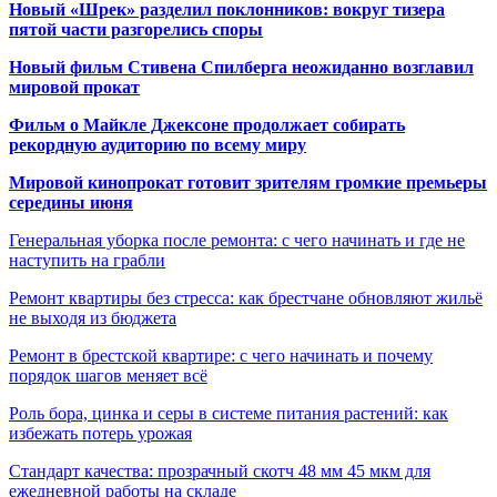
Новый «Шрек» разделил поклонников: вокруг тизера
пятой части разгорелись споры
Новый фильм Стивена Спилберга неожиданно возглавил
мировой прокат
Фильм о Майкле Джексоне продолжает собирать
рекордную аудиторию по всему миру
Мировой кинопрокат готовит зрителям громкие премьеры
середины июня
Генеральная уборка после ремонта: с чего начинать и где не
наступить на грабли
Ремонт квартиры без стресса: как брестчане обновляют жильё
не выходя из бюджета
Ремонт в брестской квартире: с чего начинать и почему
порядок шагов меняет всё
Роль бора, цинка и серы в системе питания растений: как
избежать потерь урожая
Стандарт качества: прозрачный скотч 48 мм 45 мкм для
ежедневной работы на складе