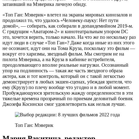
затаивший на Мэверика личную обиду.
«Топ Ган: Мэверик» влетел на экраны мировых кинозалов и
продолжил то, что удалось «Человеку-пауку: Нет пути
домой», — собирать, как собирали в допандемийном 2019-м.
С грядущим «Аватаром-2» и кинотеатральным упором DC
это, хочется верить, только начало. На что же по нескольку раз
идут люди в случае «Топ Ган»? Даже когда иные из них этого
не осознают, идут они на Тома Круза, поскольку это фильм —
вокруг его харизмы, звездный фильм. Мы смотрим не на
пилота Мэверика, а на Круза в кабинке истребителя,
преодолевающего вполне реальные нагрузки. Осознанный
упор на подлинность — такая же часть звездного образа
актера, как и тот контроль, который он с такой легкостью
демонстрирует в любых экшен-сценах, убеждая зрителя, что
ему (Крузу) по плечу вообще что угодно и в любой момент.
Пробуждающуюся зрительскую жажду определенности в эти
тяжелые времена прозрачный по приемам деловитый боевик
Джозефа Косински смог удовлетворить как нельзя лучше.
Топ Ган: Мэверик
Мария Ракитина, редактор