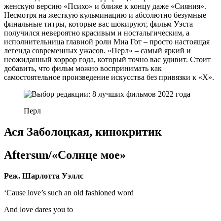
женскую версию «Психо» и ближе к концу даже «Сияния».
Несмотря на жесткую кульминацию и абсолютно безумные
финальные титры, которые вас шокируют, фильм Уэста
получился невероятно красивым и ностальгическим, а
исполнительница главной роли Миа Гот – просто настоящая
легенда современных ужасов. «Перл» – самый яркий и
неожиданный хоррор года, который точно вас удивит. Стоит
добавить, что фильм можно воспринимать как
самостоятельное произведение искусства без привязки к «Х».
Перл
Ася Заболоцкая, кинокритик
Aftersun/«Солнце мое»
Реж. Шарлотта Уэллс
‘Cause love’s such an old fashioned word
And love dares you to