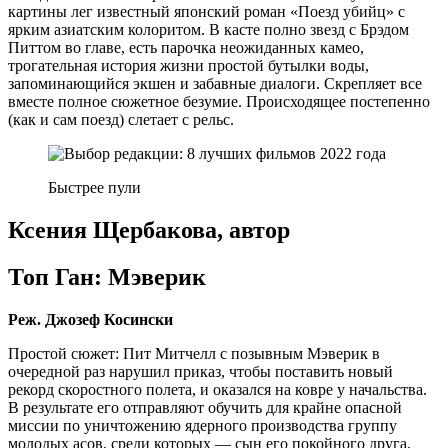
картины лег известный японский роман «Поезд убийц» с
ярким азиатским колоритом. В касте полно звезд с Брэдом
Питтом во главе, есть парочка неожиданных камео,
трогательная история жизни простой бутылки воды,
запоминающийся экшен и забавные диалоги. Скрепляет все
вместе полное сюжетное безумие. Происходящее постепенно
(как и сам поезд) слетает с рельс.
Быстрее пули
Ксения Щербакова, автор
Топ Ган: Мэверик
Реж. Джозеф Косински
Простой сюжет: Пит Митчелл с позывным Мэверик в
очередной раз нарушил приказ, чтобы поставить новый
рекорд скоростного полета, и оказался на ковре у начальства.
В результате его отправляют обучить для крайне опасной
миссии по уничтожению ядерного производства группу
молодых асов, среди которых — сын его покойного друга,