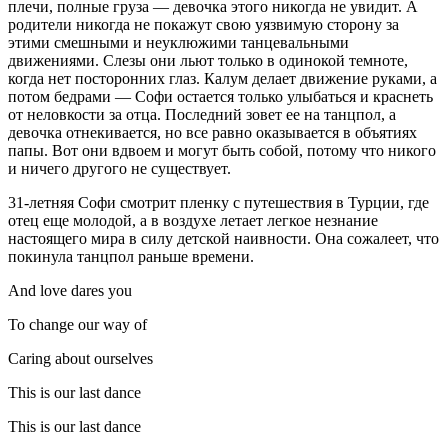
плечи, полные груза — девочка этого никогда не увидит. А
родители никогда не покажут свою уязвимую сторону за
этими смешными и неуклюжими танцевальными
движениями. Слезы они льют только в одинокой темноте,
когда нет посторонних глаз. Калум делает движение руками, а
потом бедрами — Софи остается только улыбаться и краснеть
от неловкости за отца. Последний зовет ее на танцпол, а
девочка отнекивается, но все равно оказывается в объятиях
папы. Вот они вдвоем и могут быть собой, потому что никого
и ничего другого не существует.
31-летняя Софи смотрит пленку с путешествия в Турции, где
отец еще молодой, а в воздухе летает легкое незнание
настоящего мира в силу детской наивности. Она сожалеет, что
покинула танцпол раньше времени.
And love dares you
To change our way of
Caring about ourselves
This is our last dance
This is our last dance