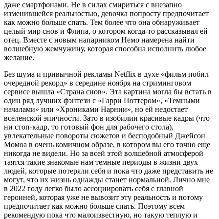
даже смартфонами. Не в силах смириться с внезапно
изменившейся реальностью, девочка попросту предпочитает
как можно больше спать. Тем более что она обнаруживает
целый мир снов и Флипа, о котором когда-то рассказывал ей
отец. Вместе с новым напарником Немо намерена найти
волшебную жемчужину, которая способна исполнить любое
желание.
Без шума и привычной рекламы Netflix в духе «фильм побил
очередной рекорд» в середине ноября на стриминговом
сервисе вышла «Страна снов». Эта картина могла бы встать в
один ряд лучших фэнтези с «Гарри Поттером», «Темными
началами» или «Хрониками Нарнии», но ей недостает
вселенской эпичности. Зато в изобилии красивые кадры (что
ни стоп-кадр, то готовый фон для рабочего стола),
увлекательные повороты сюжетов и бесподобный Джейсон
Момоа в очень комичном образе, в котором вы его точно еще
никогда не видели. Но за всей этой волшебной атмосферой
таятся такие знакомые нам темные периоды в жизни двух
людей, которые потеряли себя и пока что даже представить не
могут, что их жизнь однажды станет нормальной. Лично мне
в 2022 году легко было ассоциировать себя с главной
героиней, которая уже не вывозит эту реальность и потому
предпочитает как можно больше спать. Поэтому всем
рекомендую пока что малоизвестную, но такую теплую и