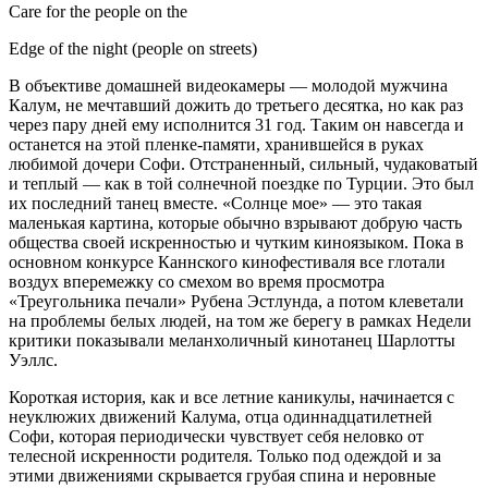
Care for the people on the
Edge of the night (people on streets)
В объективе домашней видеокамеры — молодой мужчина
Калум, не мечтавший дожить до третьего десятка, но как раз
через пару дней ему исполнится 31 год. Таким он навсегда и
останется на этой пленке-памяти, хранившейся в руках
любимой дочери Софи. Отстраненный, сильный, чудаковатый
и теплый — как в той солнечной поездке по Турции. Это был
их последний танец вместе. «Солнце мое» — это такая
маленькая картина, которые обычно взрывают добрую часть
общества своей искренностью и чутким киноязыком. Пока в
основном конкурсе Каннского кинофестиваля все глотали
воздух вперемежку со смехом во время просмотра
«Треугольника печали» Рубена Эстлунда, а потом клеветали
на проблемы белых людей, на том же берегу в рамках Недели
критики показывали меланхоличный кинотанец Шарлотты
Уэллс.
Короткая история, как и все летние каникулы, начинается с
неуклюжих движений Калума, отца одиннадцатилетней
Софи, которая периодически чувствует себя неловко от
телесной искренности родителя. Только под одеждой и за
этими движениями скрывается грубая спина и неровные