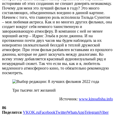
историями об этих созданиях не спешит доверять незнакомцу.
Почему для меня это лучший фильм в году? Это много
составляющих, объединенных воедино в данной картине.
Начнем с того, что главную роль исполнила Тильда Суинтон
– моя любимая актриса. Как и во многих других фильмах, она
создает вокруг себя немного таинственную и
завораживающую атмосферу. В компании с ней не менее
хороший актер – Идрис Эльба в роли джинна. И на
протяжении почти двух часов мы будем наблюдать за их
невероятно увлекательной беседой в теплой дружеской
атмосфере. При этом фильм разбавлен вставками из прошлого
джинна, которые не дают заскучать между диалогами. Ко
всему этому добавляется красивый аудиовизуальный ряд и
незаурядный сюжет. Так что если вы, как и я, любитель
медленного атмосферного кино, то обязательно рекомендую
посмотреть.
Три тысячи лет желаний
Источник:
www.kinoafisha.info
86
Поделится
VK
OK.ru
Facebook
Twitter
WhatsApp
Telegram
Viber