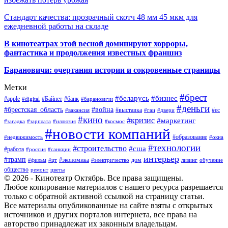
Стандарт качества: прозрачный скотч 48 мм 45 мкм для
ежедневной работы на складе
В кинотеатрах этой весной доминируют хорроры,
фантастика и продолжения известных франшиз
Барановичи: очертания истории и сокровенные страницы
Метки
#брест
#беларусь
#бизнес
#apple
#Байнет
#банк
#digital
#барановичи
#деньги
#брестская_область
#война
#выставка
#ес
#вакансия
#гаи
#двери
#кино
#кризис
#маркетинг
#загадка
#зарплата
#иллюзия
#космос
#новости компаний
#образование
#недвижимость
#окна
#технологии
#строительство
#сша
#работа
#россия
#санкции
интерьер
#трамп
#экономика
дом
#фильм
#цт
#электричество
лизинг
обучение
общество
ремонт
цветы
© 2026 - Кинотеатр Октябрь. Все права защищены.
Любое копирование материалов с нашего ресурса разрешается
только с обратной активной ссылкой на страницу статьи.
Все материалы опубликованные на сайте взяты с открытых
источников и других порталов интернета, все права на
авторство принадлежат их законным владельцам.