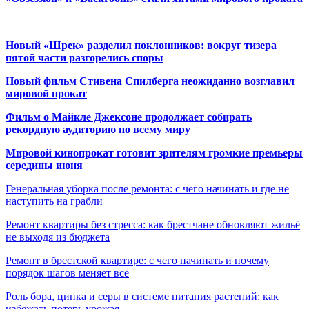
Новый «Шрек» разделил поклонников: вокруг тизера
пятой части разгорелись споры
Новый фильм Стивена Спилберга неожиданно возглавил
мировой прокат
Фильм о Майкле Джексоне продолжает собирать
рекордную аудиторию по всему миру
Мировой кинопрокат готовит зрителям громкие премьеры
середины июня
Генеральная уборка после ремонта: с чего начинать и где не
наступить на грабли
Ремонт квартиры без стресса: как брестчане обновляют жильё
не выходя из бюджета
Ремонт в брестской квартире: с чего начинать и почему
порядок шагов меняет всё
Роль бора, цинка и серы в системе питания растений: как
избежать потерь урожая