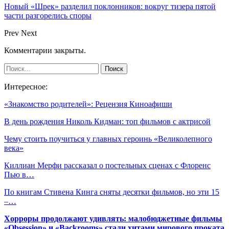
Новый «Шрек» разделил поклонников: вокруг тизера пятой
части разгорелись споры
Prev
Next
Комментарии закрыты.
Интересное:
«Знакомство родителей»: Рецензия Киноафиши
В день рождения Николь Кидман: топ фильмов с актрисой
Чему стоить поучиться у главных героинь «Великолепного
века»
Киллиан Мерфи рассказал о постельных сценах с Флоренс
Пью в…
По книгам Стивена Кинга сняты десятки фильмов, но эти 15
–…
Хорроры продолжают удивлять: малобюджетные фильмы
«Obsession» и «Backrooms» стали хитами мирового проката