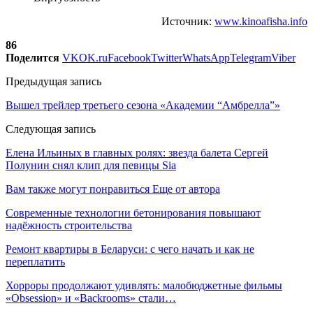
Источник:
www.kinoafisha.info
86
Поделится
VK
OK.ru
Facebook
Twitter
WhatsApp
Telegram
Viber
Предыдущая запись
Вышел трейлер третьего сезона «Академии “Амбрелла”»
Следующая запись
Елена Ильиных в главных ролях: звезда балета Сергей
Полунин снял клип для певицы Sia
Вам также могут понравиться
Еще от автора
Современные технологии бетонирования повышают
надёжность строительства
Ремонт квартиры в Беларуси: с чего начать и как не
переплатить
Хорроры продолжают удивлять: малобюджетные фильмы
«Obsession» и «Backrooms» стали…