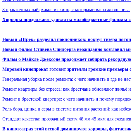
8 практичных лайфхаков из кино, с которыми ваша жизнь не…
Хорроры продолжают удивлять: малобюджетные фильмы «Ob
Новый «Шрек» разделил поклонников: вокруг тизера пятой
Новый фильм Стивена Спилберга неожиданно возглавил м
Фильм о Майкле Джексоне продолжает собирать рекордную
Мировой кинопрокат готовит зрителям громкие премьеры 
Генеральная уборка после ремонта: с чего начинать и где не на
Ремонт квартиры без стресса: как брестчане обновляют жильё 
Ремонт в брестской квартире: с чего начинать и почему порядо
Роль бора, цинка и серы в системе питания растений: как избе
Стандарт качества: прозрачный скотч 48 мм 45 мкм для ежедне
В кинотеатрах этой весной доминируют хорроры, фантасти