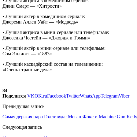
• Лучшая актриса в комедийном сериале:
Джин Смарт — «Хитрости»
• Лучший актёр в комедийном сериале:
Джереми Аллен Уайт — «Медведь»
• Лучшая актриса в мини-сериале или телефильме:
Джессика Честейн — «Джордж и Тэмми»
• Лучший актёр в мини-сериале или телефильме:
Сэм Эллиотт — «1883»
• Лучший каскадёрский состав на телевидении:
«Очень странные дела»
84
Поделится
VK
OK.ru
Facebook
Twitter
WhatsApp
Telegram
Viber
Предыдущая запись
Самая дерзкая пара Голливуда: Меган Фокс и Machine Gun Kell
Следующая запись