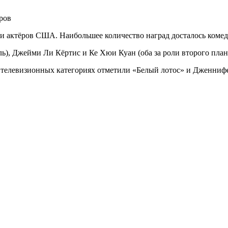
 актёров США. Наибольшее количество наград досталось комедии
), Джейми Ли Кёртис и Ке Хюи Куан (оба за роли второго плана)
 В телевизионных категориях отметили «Белый лотос» и Дженни