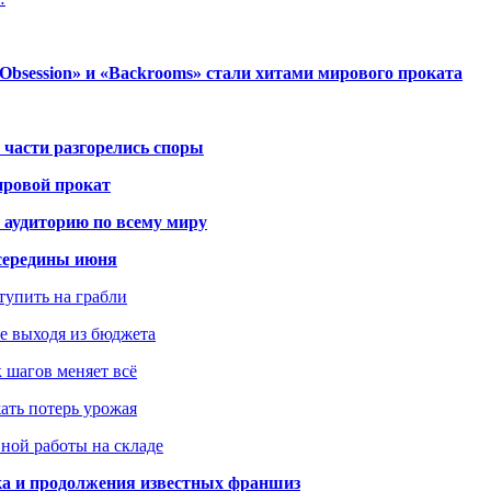
session» и «Backrooms» стали хитами мирового проката
 части разгорелись споры
ировой прокат
 аудиторию по всему миру
середины июня
ступить на грабли
не выходя из бюджета
к шагов меняет всё
жать потерь урожая
вной работы на складе
ка и продолжения известных франшиз