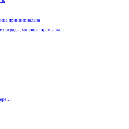
мок
зница принципиальна
ые награды, мировые премьеры…
лере…
с…
…