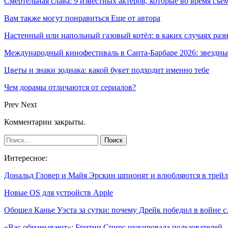
Смертельная слава: 9 известных актеров, которые во время съе
Вам также могут понравиться
Еще от автора
Настенный или напольный газовый котёл: в каких случаях ра
Международный кинофестиваль в Санта-Барбаре 2026: звездн
Цветы и знаки зодиака: какой букет подходит именно тебе
Чем дорамы отличаются от сериалов?
Prev
Next
Комментарии закрыты.
Интересное:
Дональд Гловер и Майя Эрскин шпионят и влюбляются в трей
Новые OS для устройств Apple
Обошел Канье Уэста за сутки: почему Дрейк победил в войне 
«Вас обманывают»: Бритни Спирс шокировала пользователей