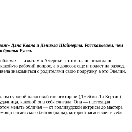
нож» Дэна Квана и Дэниэла Шайнерта. Рассказываем, чем
в братья Руссо.
роблемах — азиатам в Америке в этом плане никогда не
кой-то рабочий вопрос, а в довесок еще и подает на развод.
вела знакомиться с родителями свою подружку, а это Эвелин,
 столом суровой налоговой инспекторши (Джейми Ли Кертис)
дачница, каковой она себя считала. Она — настоящая
этом менять обличья — от голливудской актрисы до мастера
ощи гигантского бейгля (да-да), который засасывает в себя