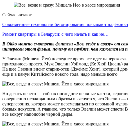
Сейчас читают
Современные технологии бетонирования повышают надёжно
Ремонт квартиры в Беларуси: с чего начать и как не…
В
Okko
можно смотреть фэнтези
«Все, везде и сразу»
от соз
интересен этот фильм, почему он глубже, чем кажется на п
У Эвелин (Мишель Йео) последнее время все идет наперекосяк.
приходилось просто. Муж Эвелин Уэймонд (Ке Хюй Цюань) раздр
На шее Эвелин висит старик-отец (Джеймс Хонг), который доп
еще и в канун Китайского нового года, надо меньше всего.
Но делать нечего — собрав последние нервные клетки, героиня
совершенно неожиданным образом выясняется, что Эвелин — не
супергероиня, которая может перемещаться по огромной мульти
боевых искусств. А главное, что только Эвелин может спасти 
все вокруг наподобие черной дыры.