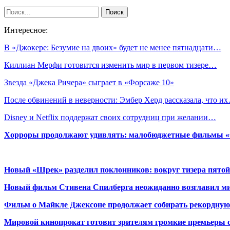
Интересное:
В «Джокере: Безумие на двоих» будет не менее пятнадцати…
Киллиан Мерфи готовится изменить мир в первом тизере…
Звезда «Джека Ричера» сыграет в «Форсаже 10»
После обвинений в неверности: Эмбер Херд рассказала, что и
Disney и Netflix поддержат своих сотрудниц при желании…
Хорроры продолжают удивлять: малобюджетные фильмы «Ob
Новый «Шрек» разделил поклонников: вокруг тизера пятой
Новый фильм Стивена Спилберга неожиданно возглавил м
Фильм о Майкле Джексоне продолжает собирать рекордную
Мировой кинопрокат готовит зрителям громкие премьеры 