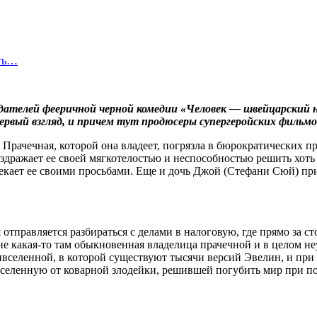
сть…
дателей фееричной черной комедии «Человек — швейцарский 
ервый взгляд, и причем тут продюсеры супергеройских фильмо
 Прачечная, которой она владеет, погрязла в бюрократических п
ажает ее своей мягкотелостью и неспособностью решить хоть ка
екает ее своими просьбами. Еще и дочь Джой (Стефани Сюй) при
 отправляется разбираться с делами в налоговую, где прямо за
 какая-то там обыкновенная владелица прачечной и в целом неу
вселенной, в которой существуют тысячи версий Эвелин, и при 
Вселенную от коварной злодейки, решившей погубить мир при пом