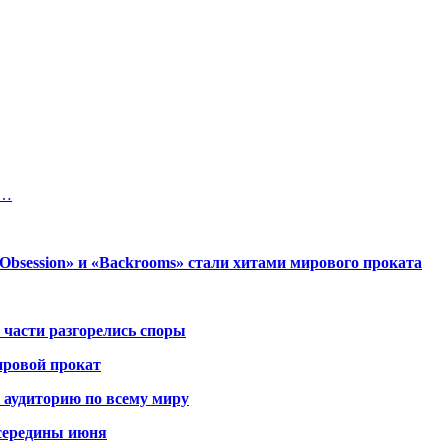
х…
session» и «Backrooms» стали хитами мирового проката
 части разгорелись споры
ировой прокат
 аудиторию по всему миру
середины июня