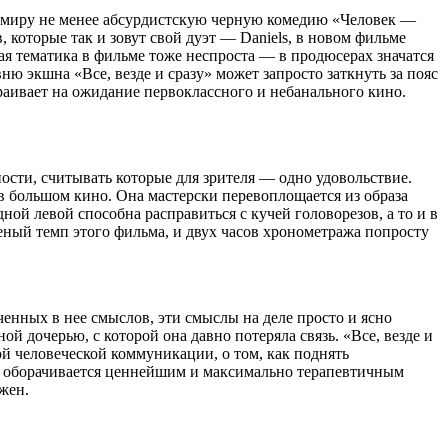
ли миру не менее абсурдистскую черную комедию «Человек —
которые так и зовут свой дуэт — Daniels, в новом фильме
я тематика в фильме тоже неспроста — в продюсерах значатся
ю экшна «Все, везде и сразу» может запросто заткнуть за пояс
раивает на ожидание первоклассного и небанального кино.
сти, считывать которые для зрителя — одно удовольствие.
в большом кино. Она мастерски перевоплощается из образа
ной левой способна расправиться с кучей головорезов, а то и в
шеный темп этого фильма, и двух часов хронометража попросту
ченных в нее смыслов, эти смыслы на деле просто и ясно
й дочерью, с которой она давно потеряла связь. «Все, везде и
 человеческой коммуникации, о том, как поднять
та оборачивается ценнейшим и максимально терапевтичным
жен.