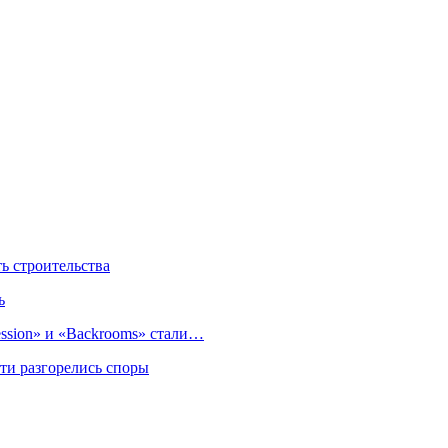
 строительства
ь
sion» и «Backrooms» стали…
ти разгорелись споры