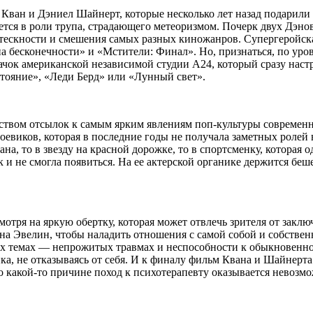
н Кван и Дэниел Шайнерт, которые несколько лет назад подари
ся в роли трупа, страдающего метеоризмом. Почерк двух Дэнов, 
отескности и смешения самых разных киножанров. Супергеройска
 бесконечности» и «Мстители: Финал». Но, признаться, по уровн
ачок американской независимой студии А24, который сразу наст
тояние», «Леди Берд» или «Лунный свет».
твом отсылок к самым ярким явлениям поп-культуры современно
евиков, которая в последние годы не получала заметных ролей 
, то в звезду на красной дорожке, то в спортсменку, которая од
к и не смогла появиться. На ее актерской органике держится бе
мотря на яркую обертку, которая может отвлечь зрителя от заклю
на Эвелин, чтобы наладить отношения с самой собой и собственно
ых темах — непрожитых травмах и неспособности к обыкновенной
нка, не отказываясь от себя. И к финалу фильм Квана и Шайнер
о какой-то причине поход к психотерапевту оказывается невозмо