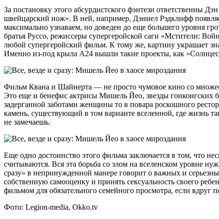
За постановку этого абсурдистского фэнтези ответственны Дэ
швейцарский нож». В ней, например, Дэниел Рэдклифф появляет
максимально узнаваем, но доведен до еще большего уровня гр
братья Руссо, режиссеры супергеройской саги «Мстители: Война
любой супергеройский фильм. К тому же, картину украшает зн
Именно из-под крыла А24 вышли такие проекты, как «Солнцес
Фильм Квана и Шайнерта — не просто чумовое кино со множес
Это еще и бенефис актрисы Мишель Йео, звезды гонконгских бо
задерганной заботами женщины то в повара роскошного ресторана
камень, существующий в том варианте вселенной, где жизнь та
не замечаешь.
Еще одно достоинство этого фильма заключается в том, что нес
считываются. Вся эта борьба со злом на вселенском уровне нуж
сразу» в непринужденной манере говорит о важных и серьезн
собственную самооценку и принять сексуальность своего ребе
фильмом для обязательного семейного просмотра, если вдруг п
Фото: Legion-media, Okko.tv