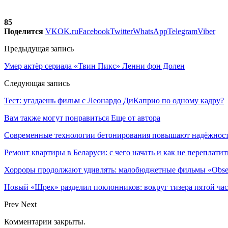
85
Поделится
VK
OK.ru
Facebook
Twitter
WhatsApp
Telegram
Viber
Предыдущая запись
Умер актёр сериала «Твин Пикс» Ленни фон Долен
Следующая запись
Тест: угадаешь фильм с Леонардо ДиКаприо по одному кадру?
Вам также могут понравиться
Еще от автора
Современные технологии бетонирования повышают надёжность
Ремонт квартиры в Беларуси: с чего начать и как не переплатит
Хорроры продолжают удивлять: малобюджетные фильмы «Obses
Новый «Шрек» разделил поклонников: вокруг тизера пятой час
Prev
Next
Комментарии закрыты.