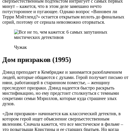
сверхъестественным подтекстом интригует с самых первых
минут – кажется, что в этом деле замешано нечто
потустороннее и пугающее. Однако вопрос «Виновен ли
Терри Мэйтленд?» остается открытым вплоть до финальных
серий, поэтому от сериала невозможно оторваться.
Чужак
Дом призраков (1995)
Дэвид преподает в Кембридже и занимается разоблачением
людей, которые общаются с духами. Герой получает письмо от
няни, работающей в старинном поместье, – женщину
преследуют призраки. Дэвид надеется быстро раскрыть
мистификацию, но ему предстоит столкнуться с темными
секретами семьи Мэриллов, которые куда страшнее злых
духов.
«Дом призраков» начинается как классический детектив, в
котором герой ищет объяснение сверхъестественным
явлениям. Сначала кажется, что все мистическое в фильме –
это розыгрыши Кристины и ее старших братьев. Но когда