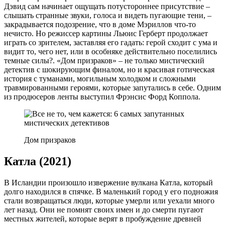
Дэвид сам начинает ощущать потустороннее присутствие –
слышать странные звуки, голоса и видеть пугающие тени, –
закрадывается подозрение, что в доме Мэриллов что-то
нечисто. Но режиссер картины Льюис Герберт продолжает
играть со зрителем, заставляя его гадать: герой сходит с ума и
видит то, чего нет, или в особняке действительно поселились
темные силы?. «Дом призраков» – не только мистический
детектив с шокирующим финалом, но и красивая готическая
история с туманами, могильным холодком и сложными
травмированными героями, которые запутались в себе. Одним
из продюсеров ленты выступил Фрэнсис Форд Коппола.
Дом призраков
Катла (2021)
В Исландии произошло извержение вулкана Катла, который
долго находился в спячке. В маленький город у его подножия
стали возвращаться люди, которые умерли или уехали много
лет назад. Они не помнят своих имен и до смерти пугают
местных жителей, которые верят в пробуждение древней