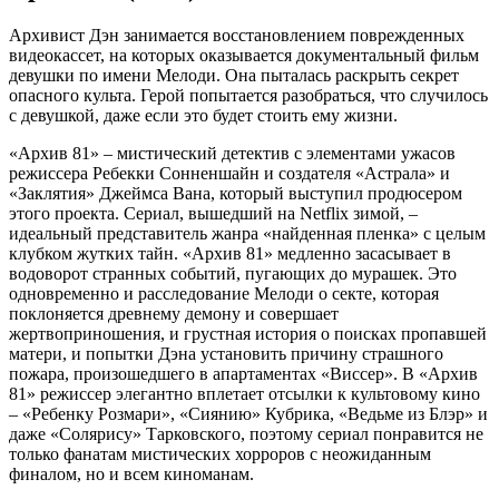
Архивист Дэн занимается восстановлением поврежденных
видеокассет, на которых оказывается документальный фильм
девушки по имени Мелоди. Она пыталась раскрыть секрет
опасного культа. Герой попытается разобраться, что случилось
с девушкой, даже если это будет стоить ему жизни.
«Архив 81» – мистический детектив с элементами ужасов
режиссера Ребекки Сонненшайн и создателя «Астрала» и
«Заклятия» Джеймса Вана, который выступил продюсером
этого проекта. Сериал, вышедший на Netflix зимой, –
идеальный представитель жанра «найденная пленка» с целым
клубком жутких тайн. «Архив 81» медленно засасывает в
водоворот странных событий, пугающих до мурашек. Это
одновременно и расследование Мелоди о секте, которая
поклоняется древнему демону и совершает
жертвоприношения, и грустная история о поисках пропавшей
матери, и попытки Дэна установить причину страшного
пожара, произошедшего в апартаментах «Виссер». В «Архив
81» режиссер элегантно вплетает отсылки к культовому кино
– «Ребенку Розмари», «Сиянию» Кубрика, «Ведьме из Блэр» и
даже «Солярису» Тарковского, поэтому сериал понравится не
только фанатам мистических хорроров с неожиданным
финалом, но и всем киноманам.