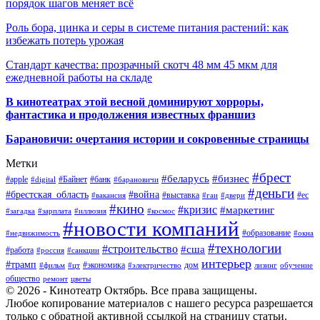
порядок шагов меняет всё
Роль бора, цинка и серы в системе питания растений: как
избежать потерь урожая
Стандарт качества: прозрачный скотч 48 мм 45 мкм для
ежедневной работы на складе
В кинотеатрах этой весной доминируют хорроры,
фантастика и продолжения известных франшиз
Барановичи: очертания истории и сокровенные страницы
Метки
#брест
#беларусь
#бизнес
#apple
#Байнет
#банк
#digital
#барановичи
#деньги
#брестская_область
#война
#выставка
#ес
#вакансия
#гаи
#двери
#кино
#кризис
#маркетинг
#загадка
#зарплата
#иллюзия
#космос
#новости компаний
#образование
#недвижимость
#окна
#технологии
#строительство
#сша
#работа
#россия
#санкции
интерьер
#трамп
#экономика
дом
#фильм
#цт
#электричество
лизинг
обучение
общество
ремонт
цветы
© 2026 - Кинотеатр Октябрь. Все права защищены.
Любое копирование материалов с нашего ресурса разрешается
только с обратной активной ссылкой на страницу статьи.