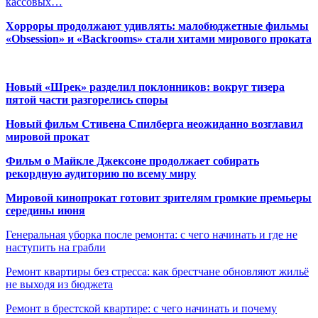
кассовых…
Хорроры продолжают удивлять: малобюджетные фильмы
«Obsession» и «Backrooms» стали хитами мирового проката
Новый «Шрек» разделил поклонников: вокруг тизера
пятой части разгорелись споры
Новый фильм Стивена Спилберга неожиданно возглавил
мировой прокат
Фильм о Майкле Джексоне продолжает собирать
рекордную аудиторию по всему миру
Мировой кинопрокат готовит зрителям громкие премьеры
середины июня
Генеральная уборка после ремонта: с чего начинать и где не
наступить на грабли
Ремонт квартиры без стресса: как брестчане обновляют жильё
не выходя из бюджета
Ремонт в брестской квартире: с чего начинать и почему