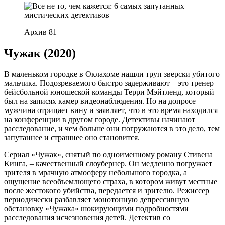
Архив 81
Чужак (2020)
В маленьком городке в Оклахоме нашли труп зверски убитого
мальчика. Подозреваемого быстро задерживают – это тренер
бейсбольной юношеской команды Терри Мэйтленд, который
был на записях камер видеонаблюдения. Но на допросе
мужчина отрицает вину и заявляет, что в это время находился
на конференции в другом городе. Детективы начинают
расследование, и чем больше они погружаются в это дело, тем
запутаннее и страшнее оно становится.
Сериал «Чужак», снятый по одноименному роману Стивена
Кинга, – качественный слоубернер. Он медленно погружает
зрителя в мрачную атмосферу небольшого городка, а
ощущение всеобъемлющего страха, в котором живут местные
после жестокого убийства, передается и зрителю. Режиссер
периодически разбавляет монотонную депрессивную
обстановку «Чужака» шокирующими подробностями
расследования исчезновения детей. Детектив со