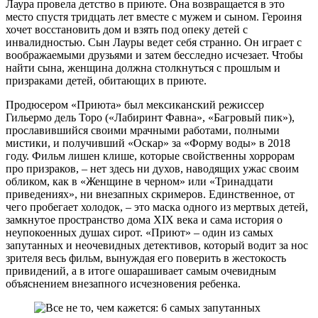
Лаура провела детство в приюте. Она возвращается в это
место спустя тридцать лет вместе с мужем и сыном. Героиня
хочет восстановить дом и взять под опеку детей с
инвалидностью. Сын Лауры ведет себя странно. Он играет с
воображаемыми друзьями и затем бесследно исчезает. Чтобы
найти сына, женщина должна столкнуться с прошлым и
призраками детей, обитающих в приюте.
Продюсером «Приюта» был мексиканский режиссер
Гильермо дель Торо («Лабиринт Фавна», «Багровый пик»),
прославившийся своими мрачными работами, полными
мистики, и получивший «Оскар» за «Форму воды» в 2018
году. Фильм лишен клише, которые свойственны хоррорам
про призраков, – нет здесь ни духов, наводящих ужас своим
обликом, как в «Женщине в черном» или «Тринадцати
приведениях», ни внезапных скримеров. Единственное, от
чего пробегает холодок, – это маска одного из мертвых детей,
замкнутое пространство дома XIX века и сама история о
неупокоенных душах сирот. «Приют» – один из самых
запутанных и неочевидных детективов, который водит за нос
зрителя весь фильм, вынуждая его поверить в жестокость
привидений, а в итоге ошарашивает самым очевидным
объяснением внезапного исчезновения ребенка.