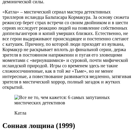
демонической силы.
«Катла» – мистический сериал мастера детективных
триллеров исландца Бальтасара Кормакура. За основу сюжета
режиссер берет страх встречи со своим двойником и в шести
сериях исследует реакцию людей на появление собственных
доппельгангеров и копий умерших близких. Естественно, не
все герои выдерживают происходящее и постепенно слетают
с катушек. Причину, по которой люди приходят из вулкана,
Кормакур не раскрывает вплоть до финальной серии, держа
зрителя в постоянном напряжении и пугая его зловещими
моментами с «вернувшимися» и суровой, почти мифической
исландской природой. Игры со временем здесь не такие
сложносочиненные, как в той же «Тьме», но не менее
интересные, а повествование развивается медленно, затягивая
зрителя в мистический хоррор, полный загадок и жутких
открытий.
Катла
Сонная лощина (1999)