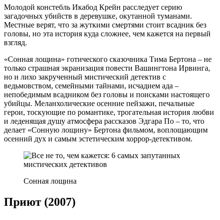
Молодой констебль Икабод Крейн расследует серию
загадочных убийств в деревушке, окутанной туманами.
Местные верят, что за жуткими смертями стоит всадник без
головы, но эта история куда сложнее, чем кажется на первый
взгляд.
«Сонная лощина» готического сказочника Тима Бертона – не
только страшная экранизация повести Вашингтона Ирвинга,
но и лихо закрученный мистический детектив с
ведьмовством, семейными тайнами, исчадием ада –
непобедимым всадником без головы и поисками настоящего
убийцы. Меланхолические осенние пейзажи, печальные
герои, тоскующие по романтике, трогательная история любви
и леденящая душу атмосфера рассказов Эдгара По – то, что
делает «Сонную лощину» Бертона фильмом, воплощающим
осенний дух и самым эстетическим хоррор-детективом.
Сонная лощина
Приют (2007)