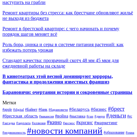
наступить на грабли
Ремонт квартиры без стресса: как брестчане обновляют жильё
не выходя из бюджета
Ремонт в брестской квартире: с чего начинать и почему
порядок шагов меняет всё
Роль бора, цинка и серы в системе питания растений: как
избежать потерь урожая
Стандарт качества: прозрачный скотч 48 мм 45 мкм для
ежедневной работы на складе
В кинотеатрах этой весной доминируют хорроры,
фантастика и продолжения известных франшиз
Барановичи: очертания истории и сокровенные страницы
Метки
#брест
#беларусь
#бизнес
#apple
#Байнет
#банк
#digital
#барановичи
#деньги
#брестская_область
#война
#выставка
#ес
#вакансия
#гаи
#двери
#кино
#кризис
#маркетинг
#загадка
#зарплата
#иллюзия
#космос
#новости компаний
#образование
#недвижимость
#окна