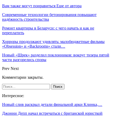
Вам также могут понравиться
Еще от автора
Современные технологии бетонирования повышают
надёжность строительства
Ремонт квартиры в Беларуси: с чего начать и как не
переплатить
Хорроры продолжают удивлять: малобюджетные фильмы
«Obsession» и «Backrooms» стали…
Новый «Шрек» разделил поклонников: вокруг тизера пятой
части разгорелись споры
Prev
Next
Комментарии закрыты.
Интересное:
Новый слив раскрыл детали финальной арки Клинка,…
Джонни Депп начал встречаться с британской юристкой