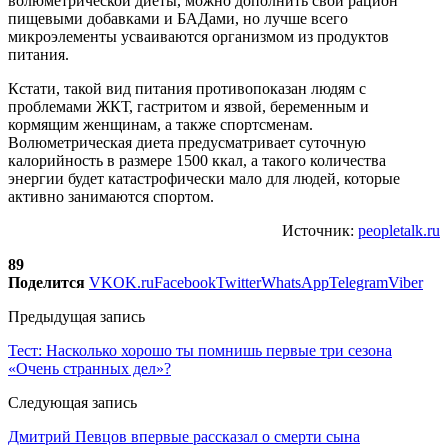
волюметрической диеты, можно дополнить свой рацион
пищевыми добавками и БАДами, но лучше всего
микроэлементы усваиваются организмом из продуктов
питания.
Кстати, такой вид питания противопоказан людям с
проблемами ЖКТ, гастритом и язвой, беременным и
кормящим женщинам, а также спортсменам.
Волюметрическая диета предусматривает суточную
калорийность в размере 1500 ккал, а такого количества
энергии будет катастрофически мало для людей, которые
активно занимаются спортом.
Источник:
peopletalk.ru
89
Поделится
VK
OK.ru
Facebook
Twitter
WhatsApp
Telegram
Viber
Предыдущая запись
Тест: Насколько хорошо ты помнишь первые три сезона
«Очень странных дел»?
Следующая запись
Дмитрий Певцов впервые рассказал о смерти сына