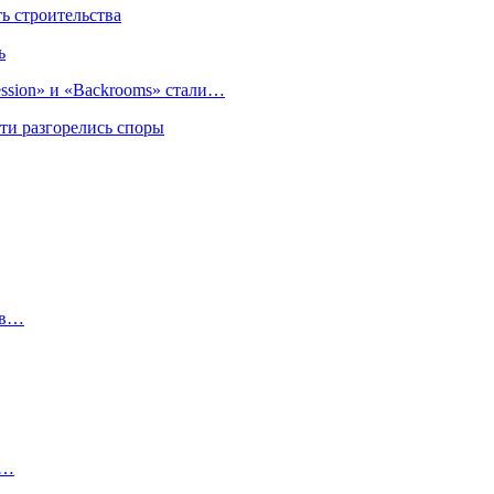
 строительства
ь
sion» и «Backrooms» стали…
ти разгорелись споры
ов…
6…