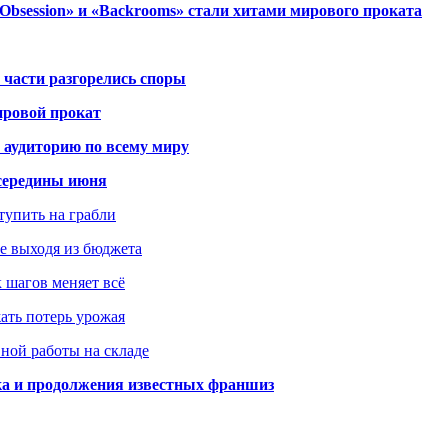
session» и «Backrooms» стали хитами мирового проката
 части разгорелись споры
ировой прокат
 аудиторию по всему миру
середины июня
ступить на грабли
не выходя из бюджета
к шагов меняет всё
жать потерь урожая
вной работы на складе
ка и продолжения известных франшиз