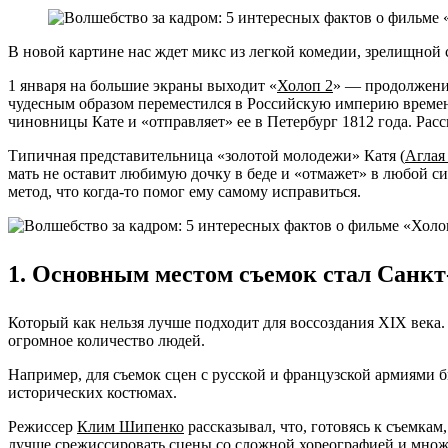
В новой картине нас ждет микс из легкой комедии, зрелищной 
1 января на большие экраны выходит «
Холоп 2
» — продолжение
чудесным образом переместился в Российскую империю времен
чиновницы Кате и «отправляет» ее в Петербург 1812 года. Ра
Типичная представительница «золотой молодежи» Катя (
Аглая
мать не оставит любимую дочку в беде и «отмажет» в любой си
метод, что когда-то помог ему самому исправиться.
1. Основным местом съемок стал Санкт
Который как нельзя лучше подходит для воссоздания XIX века.
огромное количество людей.
Например, для съемок сцен с русской и французской армиями б
исторических костюмах.
Режиссер
Клим Шипенко
рассказывал, что, готовясь к съемка
лучше срежиссировать сцены со сложной хореографией и множ