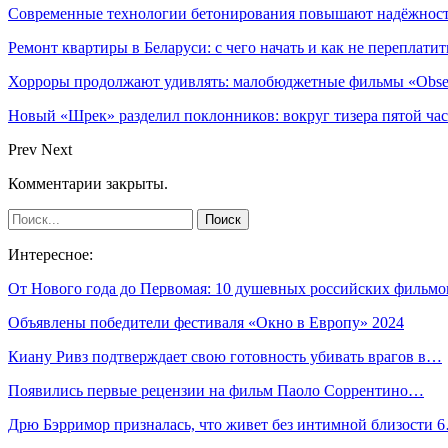
Современные технологии бетонирования повышают надёжность
Ремонт квартиры в Беларуси: с чего начать и как не переплатит
Хорроры продолжают удивлять: малобюджетные фильмы «Obses
Новый «Шрек» разделил поклонников: вокруг тизера пятой час
Prev
Next
Комментарии закрыты.
Интересное:
От Нового года до Первомая: 10 душевных российских фильм
Объявлены победители фестиваля «Окно в Европу» 2024
Киану Ривз подтверждает свою готовность убивать врагов в…
Появились первые рецензии на фильм Паоло Соррентино…
Дрю Бэрримор призналась, что живет без интимной близости 