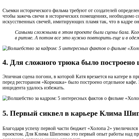
Съемки исторического фильма требуют от создателей определе
чтобы зажечь свечи в исторических помещениях, необходимо с
искусственных свечей, имитирующих пламя так, что в кадре о
Самыми сложными в этом проекте были сцены бала. Ког
в ритме. А потом все это нужно повторить еще и в одеж
4. Для сложного трюка было построено 
Эпичная сцена погони, в которой Катя врезается на катере в п
перед рестораном «Корюшка» было построено отдельное кафе. П
инцидента удалось избежать.
5. Первый сиквел в карьере Клима Ши
Благодаря успеху первой части бюджет «Холопа 2» увеличился
проектом. Для Клима Шипенко это первый опыт работы над про