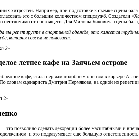
нных хитростей. Например, при подготовке к съемке сцены бала
огласовать это с большим количеством спецслужб. Создатели «Х
но неотличимо от настоящего. Для Милоша Биковича сцены бала,
да вы репетируете в спортивной одежде, это кажется трудны
де, которая совсем не помогает
.
целое летнее кафе на Заячьем острове
рибрежное кафе, стала первым подобным опытом в карьере Аглаи 
о словам сценариста Дмитрия Пермякова, на одной из репетиций
пенко
 — это позволило сделать декорации более масштабными и впеч
должением, и это подразумевает еще большую ответственность з