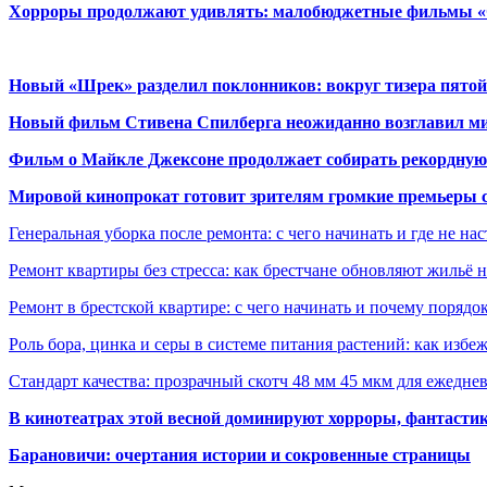
Хорроры продолжают удивлять: малобюджетные фильмы «Ob
Новый «Шрек» разделил поклонников: вокруг тизера пятой
Новый фильм Стивена Спилберга неожиданно возглавил м
Фильм о Майкле Джексоне продолжает собирать рекордную
Мировой кинопрокат готовит зрителям громкие премьеры 
Генеральная уборка после ремонта: с чего начинать и где не на
Ремонт квартиры без стресса: как брестчане обновляют жильё 
Ремонт в брестской квартире: с чего начинать и почему порядо
Роль бора, цинка и серы в системе питания растений: как избе
Стандарт качества: прозрачный скотч 48 мм 45 мкм для ежедне
В кинотеатрах этой весной доминируют хорроры, фантасти
Барановичи: очертания истории и сокровенные страницы