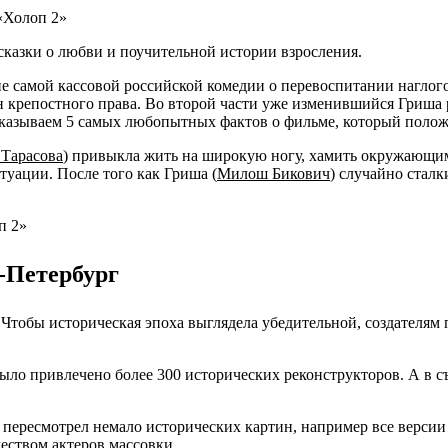
сказки о любви и поучительной истории взросления.
 самой кассовой российской комедии о перевоспитании наглого 
 крепостного права. Во второй части уже изменившийся Гриша
ссказываем 5 самых любопытных фактов о фильме, который полож
 Тарасова
) привыкла жить на широкую ногу, хамить окружающим 
туации. После того как Гриша (
Милош Бикович
) случайно сталк
-Петербург
 Чтобы историческая эпоха выглядела убедительной, создателям
ыло привлечено более 300 исторических реконструкторов. А в съ
м, пересмотрел немало исторических картин, например все верс
еством актеров массовки.