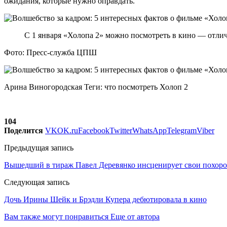
ожидания, которые нужно оправдать.
С 1 января «Холопа 2» можно посмотреть в кино — отличн
Фото: Пресс-служба ЦПШ
Арина Виногородская Теги: что посмотреть Холоп 2
104
Поделится
VK
OK.ru
Facebook
Twitter
WhatsApp
Telegram
Viber
Предыдущая запись
Вышедший в тираж Павел Деревянко инсценирует свои похоро
Следующая запись
Дочь Ирины Шейк и Брэдли Купера дебютировала в кино
Вам также могут понравиться
Еще от автора