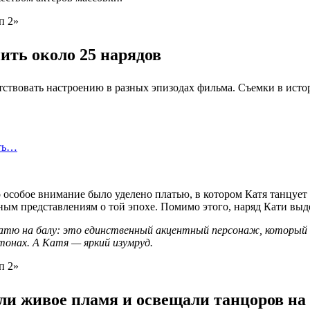
нить около 25 нарядов
етствовать настроению в разных эпизодах фильма. Съемки в исто
сть…
собое внимание было уделено платью, в котором Катя танцует на
ным представлениям о той эпохе. Помимо этого, наряд Кати выде
атю на балу: это единственный акцентный персонаж, который 
 тонах. А Катя — яркий изумруд.
ли живое пламя и освещали танцоров на