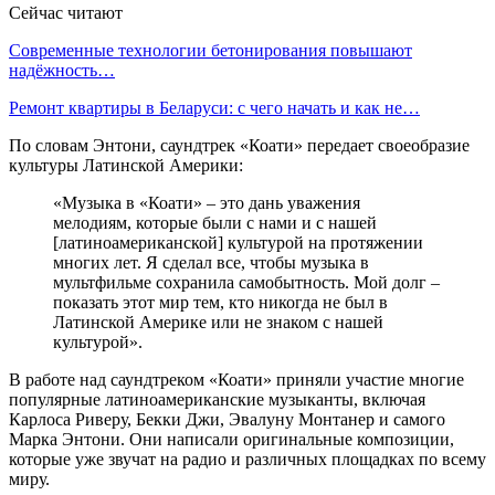
Сейчас читают
Современные технологии бетонирования повышают
надёжность…
Ремонт квартиры в Беларуси: с чего начать и как не…
По словам Энтони, саундтрек «Коати» передает своеобразие
культуры Латинской Америки:
«Музыка в «Коати» – это дань уважения
мелодиям, которые были с нами и с нашей
[латиноамериканской] культурой на протяжении
многих лет. Я сделал все, чтобы музыка в
мультфильме сохранила самобытность. Мой долг –
показать этот мир тем, кто никогда не был в
Латинской Америке или не знаком с нашей
культурой».
В работе над саундтреком «Коати» приняли участие многие
популярные латиноамериканские музыканты, включая
Карлоса Риверу, Бекки Джи, Эвалуну Монтанер и самого
Марка Энтони. Они написали оригинальные композиции,
которые уже звучат на радио и различных площадках по всему
миру.