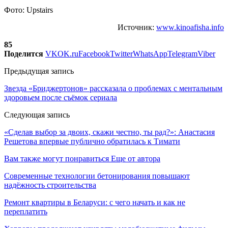
Фото: Upstairs
Источник:
www.kinoafisha.info
85
Поделится
VK
OK.ru
Facebook
Twitter
WhatsApp
Telegram
Viber
Предыдущая запись
Звезда «Бриджертонов» рассказала о проблемах с ментальным
здоровьем после съёмок сериала
Следующая запись
«Сделав выбор за двоих, скажи честно, ты рад?»: Анастасия
Решетова впервые публично обратилась к Тимати
Вам также могут понравиться
Еще от автора
Современные технологии бетонирования повышают
надёжность строительства
Ремонт квартиры в Беларуси: с чего начать и как не
переплатить