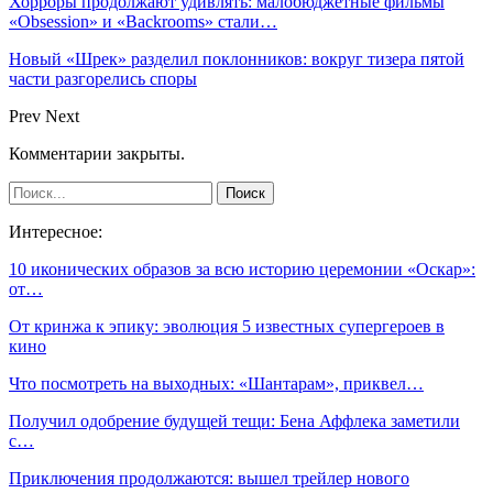
Хорроры продолжают удивлять: малобюджетные фильмы
«Obsession» и «Backrooms» стали…
Новый «Шрек» разделил поклонников: вокруг тизера пятой
части разгорелись споры
Prev
Next
Комментарии закрыты.
Интересное:
10 иконических образов за всю историю церемонии «Оскар»:
от…
От кринжа к эпику: эволюция 5 известных супергероев в
кино
Что посмотреть на выходных: «Шантарам», приквел…
Получил одобрение будущей тещи: Бена Аффлека заметили
с…
Приключения продолжаются: вышел трейлер нового