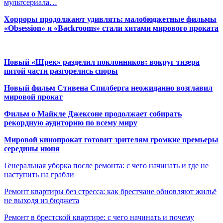
мультсериала…
Хорроры продолжают удивлять: малобюджетные фильмы
«Obsession» и «Backrooms» стали хитами мирового проката
Новый «Шрек» разделил поклонников: вокруг тизера
пятой части разгорелись споры
Новый фильм Стивена Спилберга неожиданно возглавил
мировой прокат
Фильм о Майкле Джексоне продолжает собирать
рекордную аудиторию по всему миру
Мировой кинопрокат готовит зрителям громкие премьеры
середины июня
Генеральная уборка после ремонта: с чего начинать и где не
наступить на грабли
Ремонт квартиры без стресса: как брестчане обновляют жильё
не выходя из бюджета
Ремонт в брестской квартире: с чего начинать и почему