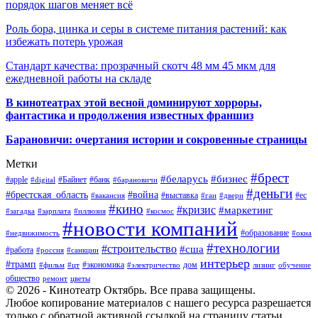
порядок шагов меняет всё
Роль бора, цинка и серы в системе питания растений: как
избежать потерь урожая
Стандарт качества: прозрачный скотч 48 мм 45 мкм для
ежедневной работы на складе
В кинотеатрах этой весной доминируют хорроры,
фантастика и продолжения известных франшиз
Барановичи: очертания истории и сокровенные страницы
Метки
#брест
#беларусь
#бизнес
#apple
#Байнет
#банк
#digital
#барановичи
#деньги
#брестская_область
#война
#выставка
#ес
#вакансия
#гаи
#двери
#кино
#кризис
#маркетинг
#загадка
#зарплата
#иллюзия
#космос
#новости компаний
#образование
#недвижимость
#окна
#технологии
#строительство
#сша
#работа
#россия
#санкции
интерьер
#трамп
#экономика
дом
#фильм
#цт
#электричество
лизинг
обучение
общество
ремонт
цветы
© 2026 - Кинотеатр Октябрь. Все права защищены.
Любое копирование материалов с нашего ресурса разрешается
только с обратной активной ссылкой на страницу статьи.